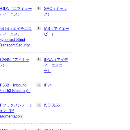
FQDN（エフキュー
GAC（ギャッ
ディーエヌ）
ク）
HSTS（エイチエス
IAB（アイエー
ティーエス、
ビー）
Hypertext Strict
Transport Security）
ICANN（アイキャ
IDNA（アイデ
ン）
ィーエヌエ
ー）
IP53B（Inbound
IPv4
Port 53 Blocking）
IPフラグメンテーシ
ISO 3166
ョン（IP
fragmentation）