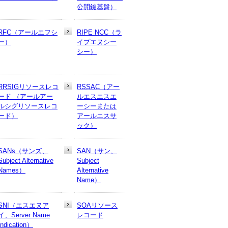
公開鍵基盤）
RFC（アールエフシ
RIPE NCC（ラ
ー）
イプエヌシー
シー）
RRSIGリソースレコ
RSSAC（アー
ード （アールアー
ルエスエスエ
ルシグリソースレコ
ーシーまたは
ード）
アールエスサ
ック）
SANs（サンズ、
SAN（サン、
Subject Alternative
Subject
Names）
Alternative
Name）
SNI（エスエヌア
SOAリソース
イ、Server Name
レコード
Indication）