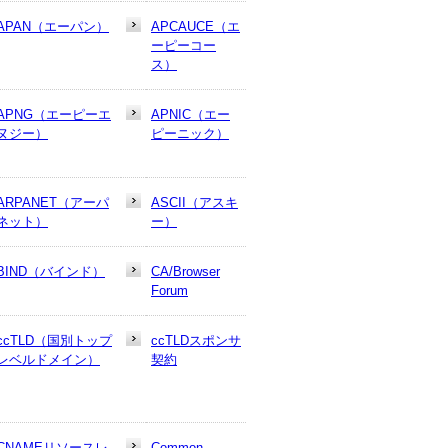
APAN（エーパン）
APCAUCE（エ
ーピーコー
ス）
APNG（エーピーエ
APNIC（エー
ヌジー）
ピーニック）
ARPANET（アーパ
ASCII（アスキ
ネット）
ー）
BIND（バインド）
CA/Browser
Forum
ccTLD（国別トップ
ccTLDスポンサ
レベルドメイン）
契約
CNAMEリソースレ
Common