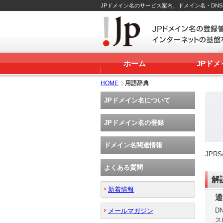
JPドメイン名のサービス案内、ドメイン名・DN
ホーム
JPド
HOME
用語辞典
JPドメイン名について
JPドメイン名の登録
ドメイン名関連情報
JP
よくある質問
解
新着情報
通
D
メールマガジン
ス