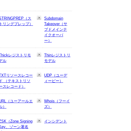
STRINGPREP（ス
Subdomain
トリングプレップ）
Takeover（サ
ブドメインテ
イクオーバ
ー）
Thickレジストリモ
Thinレジストリ
デル
モデル
TXTリソースレコー
UDP（ユーデ
ド （テキストリソ
ィーピー）
ースレコード）
URL（ユーアールエ
Whois（フーイ
ル）
ズ）
ZSK（Zone Signing
インシデント
Key、ゾーン署名