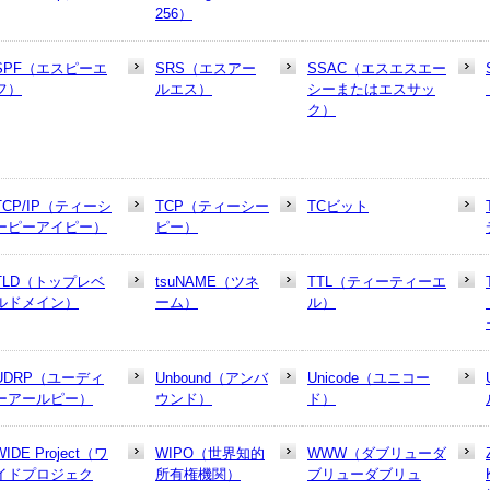
256）
SPF（エスピーエ
SRS（エスアー
SSAC（エスエスエー
フ）
ルエス）
シーまたはエスサッ
ク）
TCP/IP（ティーシ
TCP（ティーシー
TCビット
ーピーアイピー）
ピー）
TLD（トップレベ
tsuNAME（ツネ
TTL（ティーティーエ
ルドメイン）
ーム）
ル）
UDRP（ユーディ
Unbound（アンバ
Unicode（ユニコー
ーアールピー）
ウンド）
ド）
WIDE Project（ワ
WIPO（世界知的
WWW（ダブリューダ
イドプロジェク
所有権機関）
ブリューダブリュ