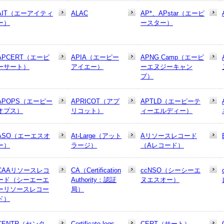
AIT（エーアイティ
ALAC
AP*、APstar（エーピ
ー）
ースター）
APCERT（エーピ
APIA（エーピー
APNG Camp（エーピ
ーサート）
アイエー）
ーエヌジーキャン
プ）
APOPS（エーピー
APRICOT（アプ
APTLD（エーピーテ
オプス）
リコット）
ィーエルディー）
ASO（エーエスオ
At-Large（アット
Aリソースレコード
ー）
ラージ）
（Aレコード）
CAAリソースレコ
CA（Certification
ccNSO（シーシーエ
ード（シーエーエ
Authority：認証
ヌエスオー）
ーリソースレコー
局）
ド）
CENTR（センタ
Certificate logs
CERT（サート）