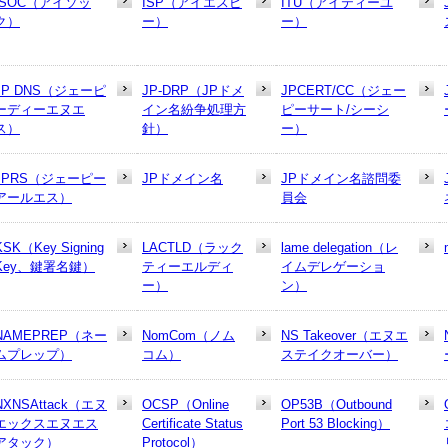
ISOC（アイソッ
ISP（アイエスピ
ITU（アイティーユ
ク）
ー）
ー）
JP DNS（ジェーピ
JP-DRP（JPドメ
JPCERT/CC（ジェー
ーディーエヌエ
イン名紛争処理方
ピーサート/シーシ
ス）
針）
ー）
JPRS（ジェーピー
JPドメイン名
JPドメイン名諮問委
アールエス）
員会
KSK（Key Signing
LACTLD（ラック
lame delegation（レ
Key、鍵署名鍵）
ティーエルディ
イムデレゲーショ
ー）
ン）
NAMEPREP（ネー
NomCom（ノム
NS Takeover（エヌエ
ムプレップ）
コム）
ステイクオーバー）
NXNSAttack（エヌ
OCSP（Online
OP53B（Outbound
エックスエヌエス
Certificate Status
Port 53 Blocking）
アタック）
Protocol）