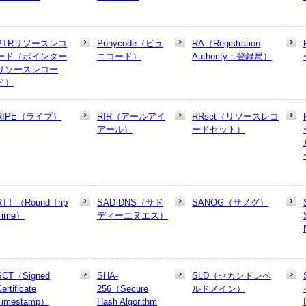
PTRリソースレコ
Punycode（ピュ
RA（Registration
ード（ポインター
ニコード）
Authority：登録局）
リソースレコー
ド）
RIPE（ライプ）
RIR（アールアイ
RRset（リソースレコ
アール）
ードセット）
RTT （Round Trip
SAD DNS（サド
SANOG（サノグ）
Time）
ディーエヌエス）
SCT（Signed
SHA-
SLD（セカンドレベ
ertificate
256（Secure
ルドメイン）
Timestamp）
Hash Algorithm