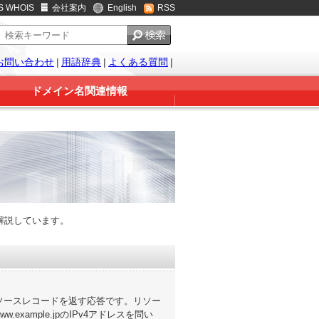
S WHOIS
会社案内
English
RSS
お問い合わせ
|
用語辞典
|
よくある質問
|
ドメイン名関連情報
解説しています。
ソースレコードを返す応答です。リソー
ample.jpのIPv4アドレスを問い