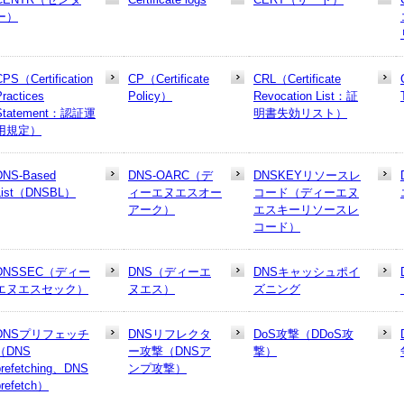
ー）
CPS（Certification
CP（Certificate
CRL（Certificate
Practices
Policy）
Revocation List：証
Statement：認証運
明書失効リスト）
用規定）
DNS-Based
DNS-OARC（デ
DNSKEYリソースレ
List（DNSBL）
ィーエヌエスオー
コード（ディーエヌ
アーク）
エスキーリソースレ
コード）
DNSSEC（ディー
DNS（ディーエ
DNSキャッシュポイ
エヌエスセック）
ヌエス）
ズニング
DNSプリフェッチ
DNSリフレクタ
DoS攻撃（DDoS攻
（DNS
ー攻撃（DNSア
撃）
prefetching、DNS
ンプ攻撃）
prefetch）