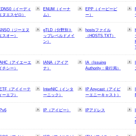
EDNS0（イーディ
ENUM（イーナ
EPP（イーピーピ
エヌエスゼロ）
ム）
ー）
GNSO（ジーエヌ
gTLD（分野別ト
hostsファイル
エスオー）
ップレベルドメイ
（HOSTS.TXT）
ン）
IAHC（アイエーエ
IANA（アイア
IA（Issuing
イチシー）
ナ）
Authority：発行局）
IETF（アイイーテ
InterNIC（インタ
IP Anycast（アイピ
ィーエフ）
ーニック）
ーエニーキャスト）
IPv6
IP（アイピー）
IPアドレス