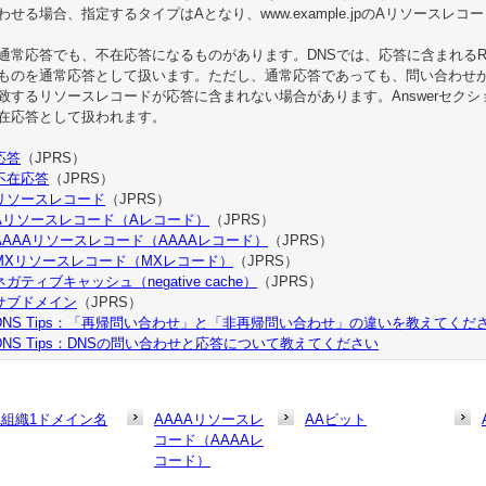
わせる場合、指定するタイプはAとなり、www.example.jpのAリソースレ
通常応答でも、不在応答になるものがあります。DNSでは、応答に含まれるRCODE
ものを通常応答として扱います。ただし、通常応答であっても、問い合わせ
致するリソースレコードが応答に含まれない場合があります。Answerセクシ
在応答として扱われます。
応答
（JPRS）
不在応答
（JPRS）
リソースレコード
（JPRS）
Aリソースレコード（Aレコード）
（JPRS）
AAAAリソースレコード（AAAAレコード）
（JPRS）
MXリソースレコード（MXレコード）
（JPRS）
ネガティブキャッシュ（negative cache）
（JPRS）
サブドメイン
（JPRS）
DNS Tips：「再帰問い合わせ」と「非再帰問い合わせ」の違いを教えてくだ
DNS Tips：DNSの問い合わせと応答について教えてください
1組織1ドメイン名
AAAAリソースレ
AAビット
コード（AAAAレ
コード）