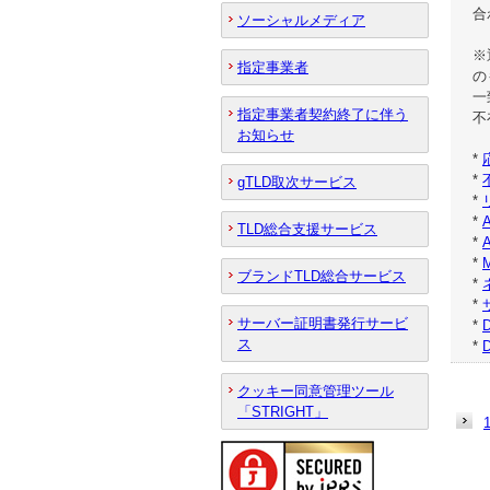
合
ソーシャルメディア
※
指定事業者
の
一
指定事業者契約終了に伴う
不
お知らせ
*
*
gTLD取次サービス
*
*
TLD総合支援サービス
*
*
ブランドTLD総合サービス
*
*
サーバー証明書発行サービ
*
ス
*
クッキー同意管理ツール
「STRIGHT」