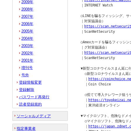
  ｜
https://internet.watch
2009年
  ｜INTERNET Watch

2008年
  ○LINEを騙るフィッシング、
2007年
  ｜対策協議会）

2006年
  ｜
https://scan.netsecuri
2005年
  ｜ScanNetSecurity

2004年
  ○Amexカードを騙るフィッシ
2003年
  ｜グ対策協議会）

  ｜
https://scan.netsecuri
2002年
  ｜ScanNetSecurity

2001年
増刊号
  ▼新型コロナウイルスまん延に
    ○新型コロナウイルスまん延
号外
    ｜
https://coinchoice.n
登録情報変更
    ｜Coin Choice

登録解除
    ○慌てて導入テレワーク狙う
パスワード再発行
    ｜
https://toyokeizai.n
読者登録規約
    ｜東洋経済オンライン

ソーシャルメディア
  ▼マイクロソフト、危険なドメイン
    ○マイクロソフト、危険なドメ
    ｜
https://japan.zdnet.
指定事業者