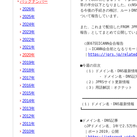
バックナンバー
常の半分以下となりました。ccNS
2026年
る今後の手続きの検討、ルートDN
ついて報告しています。

2025年
2024年
また、これまで配信したFROM J
2023年
報告」としてまとめて公開してい
2022年
  ○第67回ICANN会合報告

2021年
  ｜～ICANN会合初となるリモー
  ｜
https://jprs.jp/relate
2020年
2019年
■今週の目次

2018年
  （１）ドメイン名・DNS最新情報
         - ドメイン名・DNS記
2017年
  （２）JPRSサイト更新情報

2016年
  （３）用語解説：オクテット

2015年
 ━━━━━━━━━━━━━━━━━━━━━━━━━━
2014年
（１）ドメイン名・DNS最新情報

2013年
┗━━━━━━━━━━━━━━━━━━━━━━━━━━
2012年
■ドメイン名・DNS記事

2011年
  ○JPドメイン名、1年で2.5万
2010年
  ｜ポート2019」公開
