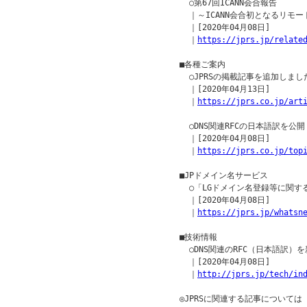
  ○第67回ICANN会合報告

  ｜～ICANN会合初となるリモー
  ｜[2020年04月08日]

  ｜
https://jprs.jp/relate
■各種ご案内

  ○JPRSの掲載記事を追加しました
  ｜[2020年04月13日]

  ｜
https://jprs.co.jp/art
  ○DNS関連RFCの日本語訳を公開（RF
  ｜[2020年04月08日]

  ｜
https://jprs.co.jp/top
■JPドメイン名サービス

  ○「LGドメイン名登録等に関
  ｜[2020年04月08日]

  ｜
https://jprs.jp/whatsn
■技術情報

  ○DNS関連のRFC（日本語訳
  ｜[2020年04月08日]

  ｜
http://jprs.jp/tech/in
◎JPRSに関連する記事について