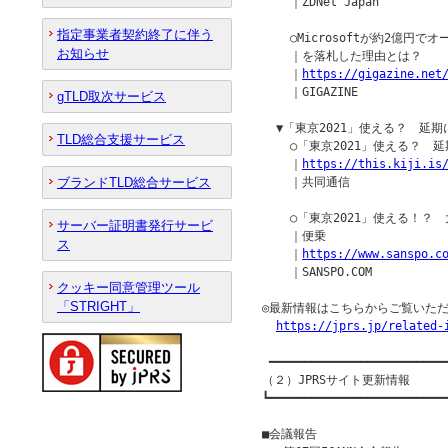
    ｜ZDNet Japan

指定事業者契約終了に伴う
    ○Microsoftが約2億円で
お知らせ
    ｜を落札した理由とは？

    ｜
https://gigazine.net
    ｜GIGAZINE

gTLD取次サービス
  ▼「東京2021」使える？　延
TLD総合支援サービス
    ○「東京2021」使える？　
    ｜
https://this.kiji.is
ブランドTLD総合サービス
    ｜共同通信

    ○「東京2021」使える！？
サーバー証明書発行サービ
    ｜便乗

ス
    ｜
https://www.sanspo.c
    ｜SANSPO.COM

クッキー同意管理ツール
「STRIGHT」
◎最新情報はこちらからご覧いただ
https://jprs.jp/related-
 ━━━━━━━━━━━━━━━━━━━━━━━━━━
（２）JPRSサイト更新情報

┗━━━━━━━━━━━━━━━━━━━━━━━━━━
■会議報告
