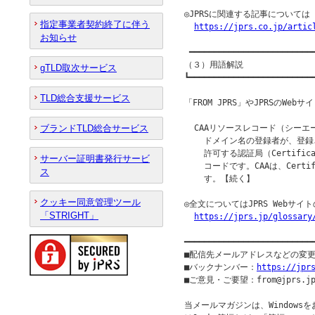
◎JPRSに関連する記事について
指定事業者契約終了に伴う
https://jprs.co.jp/artic
お知らせ
 ━━━━━━━━━━━━━━━━━━━━━━━━━━
（３）用語解説

gTLD取次サービス
┗━━━━━━━━━━━━━━━━━━━━━━━━━━
TLD総合支援サービス
「FROM JPRS」やJPRSのW
ブランドTLD総合サービス
  CAAリソースレコード（シーエ
    ドメイン名の登録者が、登
    許可する認証局（Certific
サーバー証明書発行サービ
    コードです。CAAは、Certific
ス
    す。【続く】

クッキー同意管理ツール
◎全文についてはJPRS Webサ
「STRIGHT」
https://jprs.jp/glossary
━━━━━━━━━━━━━━━━━━━━━━━━━━
■配信先メールアドレスなどの変
■バックナンバー：
https://jpr
■ご意見・ご要望：from@jprs.jp
当メールマガジンは、Windowsを