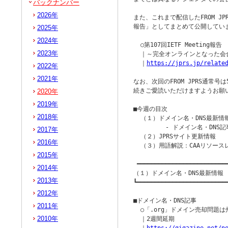
バックナンバー
2026年
また、これまで配信したFROM J
報告」としてまとめて公開してい
2025年
2024年
  ○第107回IETF Meeting報告

2023年
  ｜～完全オンラインとなった会合
  ｜
https://jprs.jp/relate
2022年
2021年
なお、次回のFROM JPRS通常号
続きご愛読いただけますようお願い
2020年
2019年
■今週の目次

2018年
  （１）ドメイン名・DNS最新情報
         - ドメイン名・DNS記
2017年
  （２）JPRSサイト更新情報

2016年
  （３）用語解説：CAAリソー
2015年
 ━━━━━━━━━━━━━━━━━━━━━━━━━━
2014年
（１）ドメイン名・DNS最新情報

2013年
┗━━━━━━━━━━━━━━━━━━━━━━━━━━
2012年
■ドメイン名・DNS記事

2011年
  ○「.org」ドメイン売却問題
2010年
  ｜2週間延期
