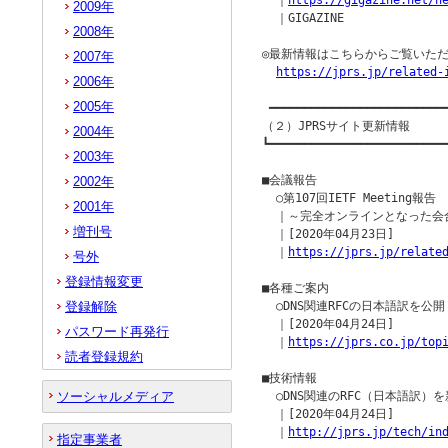
  ｜
https://gigazine.net/n
2009年
  ｜GIGAZINE

2008年
◎最新情報はこちらからご覧いただ
2007年
https://jprs.jp/related-
2006年
2005年
 ━━━━━━━━━━━━━━━━━━━━━━━━━━
（２）JPRSサイト更新情報

2004年
┗━━━━━━━━━━━━━━━━━━━━━━━━━━
2003年
■会議報告

2002年
  ○第107回IETF Meeting報告

2001年
  ｜～完全オンラインとなった会合
増刊号
  ｜[2020年04月23日]

  ｜
https://jprs.jp/relate
号外
登録情報変更
■各種ご案内

登録解除
  ○DNS関連RFCの日本語訳を公開（RF
  ｜[2020年04月24日]

パスワード再発行
  ｜
https://jprs.co.jp/top
読者登録規約
■技術情報

ソーシャルメディア
  ○DNS関連のRFC（日本語訳
  ｜[2020年04月24日]

  ｜
http://jprs.jp/tech/in
指定事業者