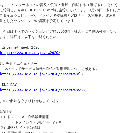
RSは、「インターネットの普及・促進・発展に貢献する（繋げる）」という

に賛同し、今年もInternet Weekに協賛しています。11月26日（木）には

チタイムウェビナーや、ドメイン名登録者とDNSサービス利用者、運用者

象としたセッションでの講演を予定しています。

、今回はすべてのセッションが定額5,000円（税込）にて視聴可能となっ

ます。詳細は、以下をご覧ください。

「Internet Week 2020」

https://www.nic.ad.jp/iw2020/
○ランチタイムウェビナー

｜「マネージドサービス時代のDNSの運用管理について考える」

https://www.nic.ad.jp/iw2020/program/#l3
「DNS DAY」

https://www.nic.ad.jp/iw2020/program/#c33
まのご参加を心よりお待ちしています。

週の目次

（１）ドメイン名・DNS最新情報

      - ドメイン名・DNS記事 全7件

（２）JPRSサイト更新情報
