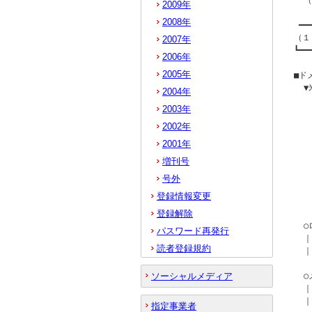
  
2009年
2008年
 ━━
（１
2007年
┗━━
2006年
2005年
■ド
  
2004年
  
2003年
  
  
2002年
   
2001年
   
増刊号
  
号外
   
登録情報変更
   
登録解除
  
パスワード再発行
  ｜
読者登録規約
  ｜
ソーシャルメディア
  
  ｜
  
指定事業者