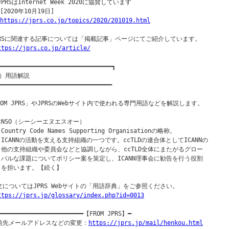
JPRSはInternet Week 2020に協賛しています

[2020年10月19日]

https://jprs.co.jp/topics/2020/201019.html
PRSに関連する記事については「掲載記事」ページにてご紹介しています。

ttps://jprs.co.jp/article/
━━━━━━━━━━━━━━━━━━━━━━━━━━━━━━━━┓

）用語解説

━━━━━━━━━━━━━━━━━━━━━━━━━━━━━━━━

ROM JPRS」やJPRSのWebサイト内で使われる専門用語などを解説します。

ccNSO（シーシーエヌエスオー）

 Country Code Names Supporting Organisationの略称。

  ICANNの活動を支える支持組織の一つです。ccTLDの連合体としてICANNの

  他の支持組織や委員会などと協調しながら、ccTLD全体にまたがるグロー

  バルな課題についてポリシー案を策定し、ICANN理事会に勧告を行う役割

  を担います。【続く】

文についてはJPRS Webサイトの「用語辞典」をご参照ください。

ttps://jprs.jp/glossary/index.php?id=0013
━━━━━━━━━━━━━━━━━━━━━━━━【FROM JPRS】━

信先メールアドレスなどの変更：
https://jprs.jp/mail/henkou.html