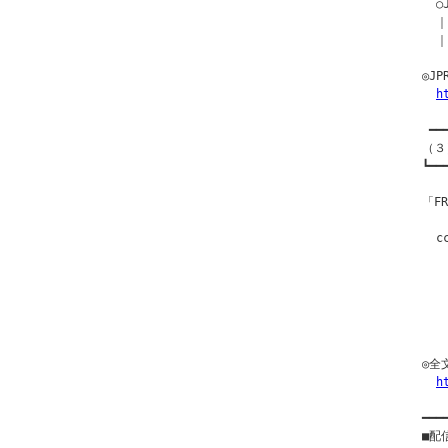
  ○
  ｜
  ｜
◎J
h
 ━━
（３
┗━━
「F
  
   
  
  
  
  
◎全
h
━━━
■配