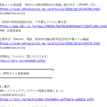
○脅迫メール送信後、30分から60分間DDoSを実施し能力示す（JPCERT／CC）

https://scan.netsecurity.ne.jp/article/2020/10/19/44704.html
ScanNetSecurity

○「2回目の特別定額給付金」？不審なメールに要注意！

https://www.hbc.co.jp/news/29030cf9e76b36485ba8af715b4f1404.html
｜HBC 北海道放送

○社員PCが「Emotet」感染、鳥羽洋行騙る暗号化ZIP付不審メール確認

https://scan.netsecurity.ne.jp/article/2020/10/23/44724.html
ScanNetSecurity

新情報はこちらからご覧いただけます。

ttps://jprs.jp/related-info/
━━━━━━━━━━━━━━━━━━━━━━━━━━━━━━━━┓

）JPRSサイト更新情報

━━━━━━━━━━━━━━━━━━━━━━━━━━━━━━━━

種ご案内

○DNSソフトウェアアップデート情報を更新しました

[2020年10月21日]

https://jprs.jp/tech/index.html#dns-software-update-info