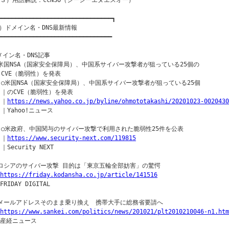
（３）用語解説：ccNSO（シーシーエヌエスオー）

━━━━━━━━━━━━━━━━━━━━━━━━━━━━━━━━┓

）ドメイン名・DNS最新情報

━━━━━━━━━━━━━━━━━━━━━━━━━━━━━━━━

メイン名・DNS記事

▼米国NSA（国家安全保障局）、中国系サイバー攻撃者が狙っている25個の

  CVE（脆弱性）を発表

  ○米国NSA（国家安全保障局）、中国系サイバー攻撃者が狙っている25個

  ｜のCVE（脆弱性）を発表

 ｜
https://news.yahoo.co.jp/byline/ohmototakashi/20201023-0020430
 ｜Yahoo!ニュース

  ○米政府、中国関与のサイバー攻撃で利用された脆弱性25件を公表

 ｜
https://www.security-next.com/119815
 ｜Security NEXT

○ロシアのサイバー攻撃 目的は「東京五輪全部妨害」の驚愕

https://friday.kodansha.co.jp/article/141516
FRIDAY DIGITAL

○メールアドレスそのまま乗り換え　携帯大手に総務省要請へ

https://www.sankei.com/politics/news/201021/plt2010210046-n1.htm
｜産経ニュース
