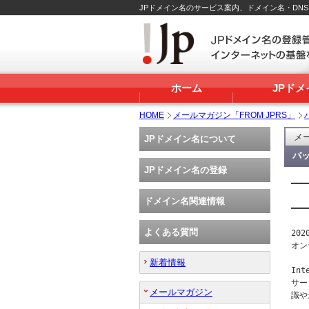
JPドメイン名のサービス案内、ドメイン名・DN
ホーム
JPド
HOME
メールマガジン「FROM JPRS」
メー
JPドメイン名について
バッ
JPドメイン名の登録
━━━
   
ドメイン名関連情報
━━━
よくある質問
20
オン
新着情報
In
サー
メールマガジン
識や