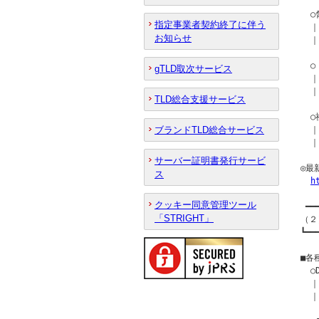
  
指定事業者契約終了に伴う
  ｜
お知らせ
  ｜
  
gTLD取次サービス
  ｜
  
TLD総合支援サービス
  
ブランドTLD総合サービス
  ｜
  ｜
サーバー証明書発行サービ
◎最
ス
h
クッキー同意管理ツール
 ━━
「STRIGHT」
（２
┗━━
■各
  
  ｜
  ｜