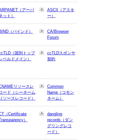
ARPANET（アーパ
ASCII（アスキ
ネット）
ー）
BIND（バインド）
CA/Browser
Forum
ccTLD（国別トップ
ccTLDスポンサ
レベルドメイン）
契約
CNAMEリソースレ
Common
コード（シーネーム
Name（コモン
リソースレコード）
ネーム）
CT（Certificate
dangling
Transparency）
records（ダン
グリングレコ
ード）