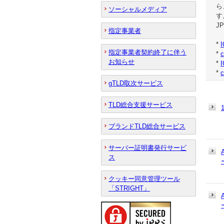
ら
ソーシャルメディア
す
J
指定事業者
*
指定事業者契約終了に伴う
*
お知らせ
*
*
gTLD取次サービス
TLD総合支援サービス
ブランドTLD総合サービス
サーバー証明書発行サービ
ス
クッキー同意管理ツール
「STRIGHT」