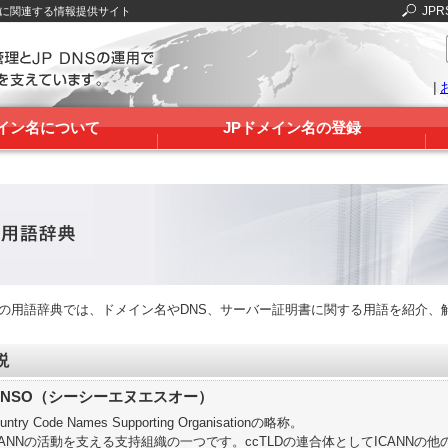
JPR
Sに関連する情報提供サイト
|
メイン名について
JPドメイン名の登録
RSの用語辞典では、ドメイン名やDNS、サーバー証明書に関する用語を紹介、
説
cNSO（シーシーエヌエスオー）
untry Code Names Supporting Organisationの略称。
CANNの活動を支える支持組織の一つです。ccTLDの連合体としてICANN