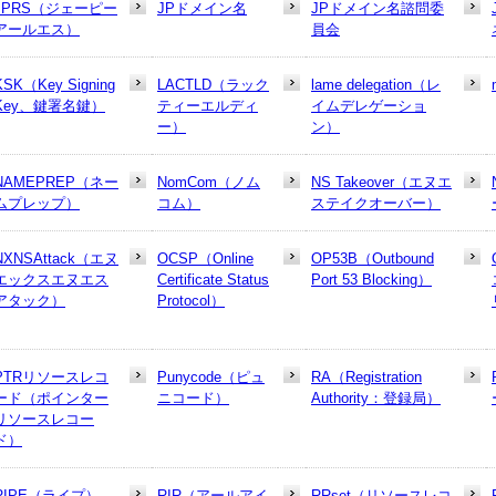
JPRS（ジェーピー
JPドメイン名
JPドメイン名諮問委
アールエス）
員会
KSK（Key Signing
LACTLD（ラック
lame delegation（レ
Key、鍵署名鍵）
ティーエルディ
イムデレゲーショ
ー）
ン）
NAMEPREP（ネー
NomCom（ノム
NS Takeover（エヌエ
ムプレップ）
コム）
ステイクオーバー）
NXNSAttack（エヌ
OCSP（Online
OP53B（Outbound
エックスエヌエス
Certificate Status
Port 53 Blocking）
アタック）
Protocol）
PTRリソースレコ
Punycode（ピュ
RA（Registration
ード（ポインター
ニコード）
Authority：登録局）
リソースレコー
ド）
RIPE（ライプ）
RIR（アールアイ
RRset（リソースレコ