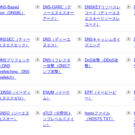
DNS-Based
DNS-OARC（デ
DNSKEYリソースレ
List（DNSBL）
ィーエヌエスオー
コード（ディーエヌ
アーク）
エスキーリソースレ
コード）
DNSSEC（ディー
DNS（ディーエ
DNSキャッシュポイ
エヌエスセック）
ヌエス）
ズニング
DNSプリフェッチ
DNSリフレクタ
DoS攻撃（DDoS攻
（DNS
ー攻撃（DNSア
撃）
prefetching、DNS
ンプ攻撃）
prefetch）
EDNS0（イーディ
ENUM（イーナ
EPP（イーピーピ
エヌエスゼロ）
ム）
ー）
GNSO（ジーエヌ
gTLD（分野別ト
hostsファイル
エスオー）
ップレベルドメイ
（HOSTS.TXT）
ン）