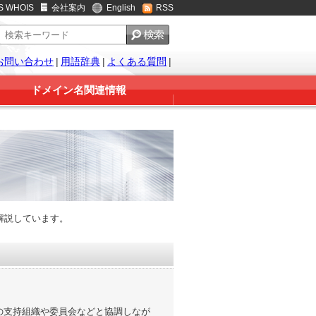
S WHOIS
会社案内
English
RSS
お問い合わせ
|
用語辞典
|
よくある質問
|
ドメイン名関連情報
解説しています。
の他の支持組織や委員会などと協調しなが