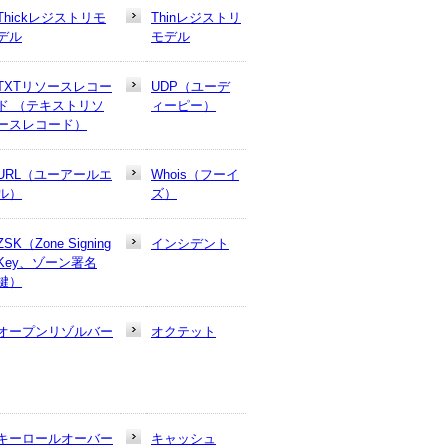
Thickレジストリモ
Thinレジストリ
デル
モデル
TXTリソースレコー
UDP（ユーデ
ド （テキストリソ
ィーピー）
ースレコード）
URL（ユーアールエ
Whois（フーイ
ル）
ズ）
ZSK（Zone Signing
インシデント
Key、ゾーン署名
鍵）
オープンリゾルバー
オクテット
キーロールオーバー
キャッシュ