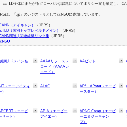
、ccTLD全体にまたがるグローバルな課題についてポリシー案を策定し、IC
。
PRSは、「.jp」のレジストリとしてccNSOに参加しています。
ICANN（アイキャン）
（JPRS）
ccTLD（国別トップレベルドメイン）
（JPRS）
ICANN関連 | 関連組織リンク集
（JPRS）
ccNSO
1組織1ドメイン名
AAAAリソースレ
AAビット
コード（AAAAレ
コード）
AIT（エーアイティ
ALAC
AP*、APstar（エーピ
ー）
ースター）
APCERT（エーピ
APIA（エーピー
APNG Camp（エーピ
ーサート）
アイエー）
ーエヌジーキャン
プ）