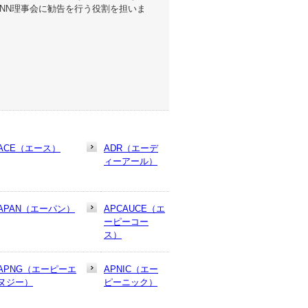
ANN理事会に勧告を行う役割を担いま
ACE（エース）
ADR（エーデ
ィーアール）
APAN（エーパン）
APCAUCE（エ
ーピーコー
ス）
APNG（エーピーエ
APNIC（エー
ヌジー）
ピーニック）