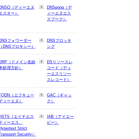
DNSO（ディーエヌ
DNSpooq（デ
エスオー）
ィーエヌエス
スプーク）
DNSフォワーダー
DNSブロッキ
（DNSプロキシー）
ング
DRP（ドメイン名紛
DSリソースレ
争処理方針）
コード（ディ
ーエスリソー
スレコード）
FQDN（エフキュー
GAC（ギャッ
ディーエヌ）
ク）
HSTS（エイチエス
IAB（アイエー
ティーエス、
ビー）
Hypertext Strict
Transport Security）