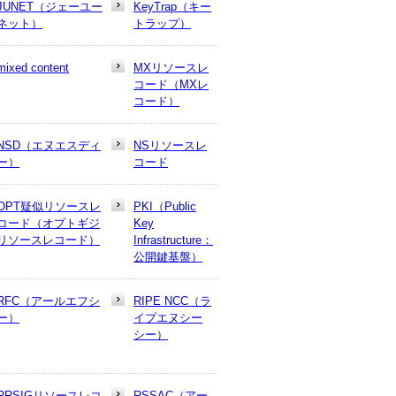
JUNET（ジェーユー
KeyTrap（キー
ネット）
トラップ）
mixed content
MXリソースレ
コード（MXレ
コード）
NSD（エヌエスディ
NSリソースレ
ー）
コード
OPT疑似リソースレ
PKI（Public
コード（オプトギジ
Key
リソースレコード）
Infrastructure：
公開鍵基盤）
RFC（アールエフシ
RIPE NCC（ラ
ー）
イプエヌシー
シー）
RRSIGリソースレコ
RSSAC（アー