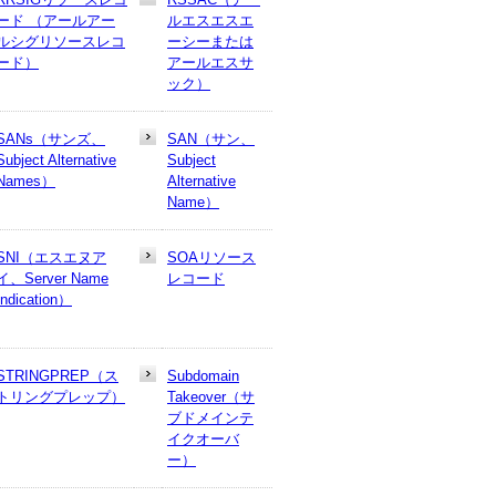
ード （アールアー
ルエスエスエ
ルシグリソースレコ
ーシーまたは
ード）
アールエスサ
ック）
SANs（サンズ、
SAN（サン、
Subject Alternative
Subject
Names）
Alternative
Name）
SNI（エスエヌア
SOAリソース
イ、Server Name
レコード
Indication）
STRINGPREP（ス
Subdomain
トリングプレップ）
Takeover（サ
ブドメインテ
イクオーバ
ー）