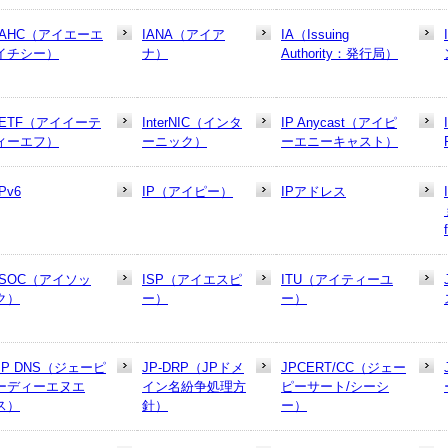
IAHC（アイエーエ
IANA（アイア
IA（Issuing
イチシー）
ナ）
Authority：発行局）
IETF（アイイーテ
InterNIC（インタ
IP Anycast（アイピ
ィーエフ）
ーニック）
ーエニーキャスト）
IPv6
IP（アイピー）
IPアドレス
ISOC（アイソッ
ISP（アイエスピ
ITU（アイティーユ
ク）
ー）
ー）
JP DNS（ジェーピ
JP-DRP（JPドメ
JPCERT/CC（ジェー
ーディーエヌエ
イン名紛争処理方
ピーサート/シーシ
ス）
針）
ー）