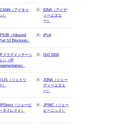
ICANN（アイキャ
IDNA（アイデ
ン）
ィーエヌエ
ー）
IP53B（Inbound
IPv4
Port 53 Blocking）
IPフラグメンテーシ
ISO 3166
ョン（IP
fragmentation）
J-LIS（ジェイリ
JDNA（ジェー
ス）
ディーエヌエ
ー）
JPDirect（ジェーピ
JPNIC（ジェー
ーダイレクト）
ピーニック）