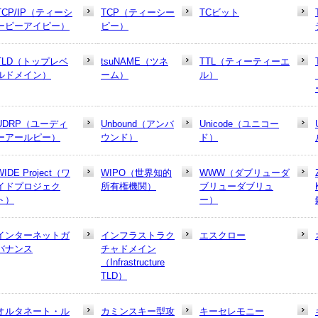
TCP/IP（ティーシ
TCP（ティーシー
TCビット
ーピーアイピー）
ピー）
TLD（トップレベ
tsuNAME（ツネ
TTL（ティーティーエ
ルドメイン）
ーム）
ル）
UDRP（ユーディ
Unbound（アンバ
Unicode（ユニコー
ーアールピー）
ウンド）
ド）
WIDE Project（ワ
WIPO（世界知的
WWW（ダブリューダ
イドプロジェク
所有権機関）
ブリューダブリュ
ト）
ー）
インターネットガ
インフラストラク
エスクロー
バナンス
チャドメイン
（Infrastructure
TLD）
オルタネート・ル
カミンスキー型攻
キーセレモニー