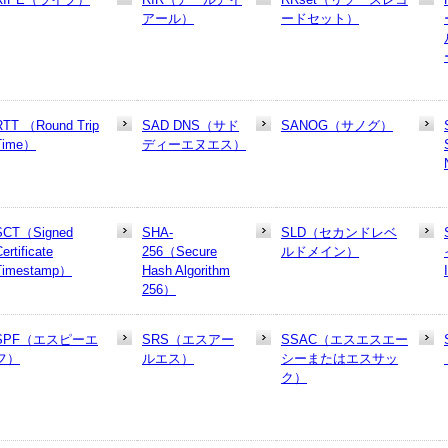
アール）
ードセット）
RTT （Round Trip
SAD DNS（サド
SANOG（サノグ）
Time）
ディーエヌエス）
SCT（Signed
SHA-
SLD（セカンドレベ
ertificate
256（Secure
ルドメイン）
Timestamp）
Hash Algorithm
256）
SPF（エスピーエ
SRS（エスアー
SSAC（エスエスエー
フ）
ルエス）
シーまたはエスサッ
ク）