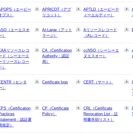
APOPS（エーピー
APRICOT（アプ
APTLD（エーピーテ
オプス）
リコット）
ィーエルディー）
ASO（エーエスオ
At-Large（アット
Aリソースレコード
ー）
ラージ）
（Aレコード）
CAAリソースレコ
CA（Certification
ccNSO（シーシーエ
ード（シーエーエ
Authority：認証
ヌエスオー）
ーリソースレコー
局）
ド）
CENTR（センタ
Certificate logs
CERT（サート）
ー）
CPS（Certification
CP（Certificate
CRL（Certificate
Practices
Policy）
Revocation List：証
Statement：認証運
明書失効リスト）
用規定）