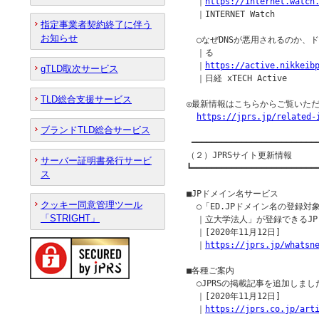
  ｜
https://internet.watch
  ｜INTERNET Watch

指定事業者契約終了に伴う
お知らせ
  ○なぜDNSが悪用されるのか、
  ｜る

  ｜
https://active.nikkeib
gTLD取次サービス
  ｜日経 xTECH Active

TLD総合支援サービス
◎最新情報はこちらからご覧いただ
https://jprs.jp/related-
ブランドTLD総合サービス
 ━━━━━━━━━━━━━━━━━━━━━━━━━━
（２）JPRSサイト更新情報

サーバー証明書発行サービ
┗━━━━━━━━━━━━━━━━━━━━━━━━━━
ス
■JPドメイン名サービス

クッキー同意管理ツール
  ○「ED.JPドメイン名の登録
「STRIGHT」
  ｜立大学法人」が登録できるJP
  ｜[2020年11月12日]

  ｜
https://jprs.jp/whatsn
■各種ご案内

  ○JPRSの掲載記事を追加しました
  ｜[2020年11月12日]

  ｜
https://jprs.co.jp/art