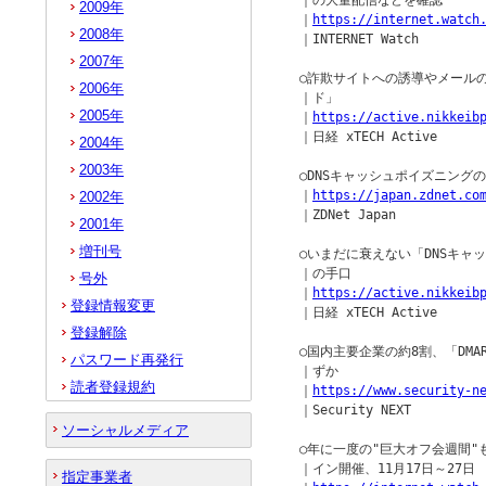
  ｜の大量配信などを確認

2009年
  ｜
https://internet.watch
2008年
  ｜INTERNET Watch

2007年
  ○詐欺サイトへの誘導やメールの
2006年
  ｜ド」

2005年
  ｜
https://active.nikkeib
  ｜日経 xTECH Active

2004年
2003年
  ○DNSキャッシュポイズニングの
  ｜
https://japan.zdnet.co
2002年
  ｜ZDNet Japan

2001年
増刊号
  ○いまだに衰えない「DNSキャ
  ｜の手口

号外
  ｜
https://active.nikkeib
登録情報変更
  ｜日経 xTECH Active

登録解除
  ○国内主要企業の約8割、「DMAR
パスワード再発行
  ｜ずか

読者登録規約
  ｜
https://www.security-n
  ｜Security NEXT

ソーシャルメディア
  ○年に一度の"巨大オフ会週間"もコロ
  ｜イン開催、11月17日～27日

指定事業者