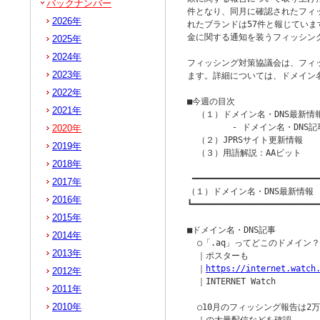
バックナンバー
件となり、同月に確認されたフィッシ
2026年
れたブランドは57件と報じていま
金に関する通知を装うフィッシン
2025年
2024年
フィッシング対策協議会は、フィ
2023年
ます。詳細については、ドメイン名
2022年
■今週の目次

2021年
  （１）ドメイン名・DNS最新情報
         - ドメイン名・DNS記
2020年
  （２）JPRSサイト更新情報

2019年
  （３）用語解説：AAビット

2018年
 ━━━━━━━━━━━━━━━━━━━━━━━━━━
2017年
（１）ドメイン名・DNS最新情報

2016年
┗━━━━━━━━━━━━━━━━━━━━━━━━━━
2015年
■ドメイン名・DNS記事

2014年
  ○「.aq」ってどこのドメイン？ 
2013年
  ｜ポスターも

  ｜
https://internet.watch
2012年
  ｜INTERNET Watch

2011年
2010年
  ○10月のフィッシング報告は2