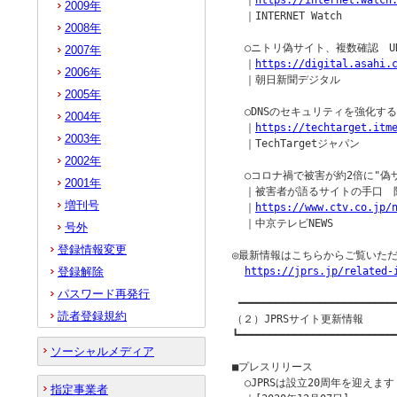
  ｜
https://internet.watch
2009年
  ｜INTERNET Watch

2008年
  ○ニトリ偽サイト、複数確認　URL
2007年
  ｜
https://digital.asahi.
2006年
  ｜朝日新聞デジタル

2005年
  ○DNSのセキュリティを強化する
2004年
  ｜
https://techtarget.itm
2003年
  ｜TechTargetジャパン

2002年
  ○コロナ禍で被害が約2倍に"偽
2001年
  ｜被害者が語るサイトの手口　
増刊号
  ｜
https://www.ctv.co.jp/
  ｜中京テレビNEWS

号外
登録情報変更
◎最新情報はこちらからご覧いただ
登録解除
https://jprs.jp/related-
パスワード再発行
 ━━━━━━━━━━━━━━━━━━━━━━━━━━
読者登録規約
（２）JPRSサイト更新情報

┗━━━━━━━━━━━━━━━━━━━━━━━━━━
ソーシャルメディア
■プレスリリース

  ○JPRSは設立20周年を迎えます

指定事業者