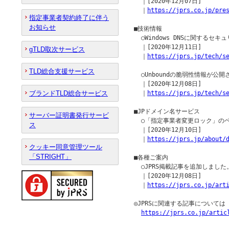
  ｜[2020年12月07日]

  ｜
https://jprs.co.jp/pre
指定事業者契約終了に伴う
お知らせ
■技術情報

  ○Windows DNSに関する
  ｜[2020年12月11日]

gTLD取次サービス
  ｜
https://jprs.jp/tech/s
TLD総合支援サービス
  ○Unboundの脆弱性情報が公開され
  ｜[2020年12月08日]

ブランドTLD総合サービス
  ｜
https://jprs.jp/tech/s
■JPドメイン名サービス

サーバー証明書発行サービ
  ○「指定事業者変更ロック」の
ス
  ｜[2020年12月10日]

  ｜
https://jprs.jp/about/
クッキー同意管理ツール
「STRIGHT」
■各種ご案内

  ○JPRS掲載記事を追加しました。
  ｜[2020年12月08日]

  ｜
https://jprs.co.jp/art
◎JPRSに関連する記事について
https://jprs.co.jp/artic