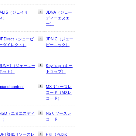
J-LIS（ジェイリ
JDNA（ジェー
ス）
ディーエヌエ
ー）
JPDirect（ジェーピ
JPNIC（ジェー
ーダイレクト）
ピーニック）
JUNET（ジェーユー
KeyTrap（キー
ネット）
トラップ）
mixed content
MXリソースレ
コード（MXレ
コード）
NSD（エヌエスディ
NSリソースレ
ー）
コード
OPT疑似リソースレ
PKI（Public