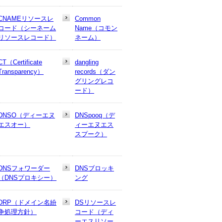
CNAMEリソースレ
Common
コード（シーネーム
Name（コモン
リソースレコード）
ネーム）
CT（Certificate
dangling
Transparency）
records（ダン
グリングレコ
ード）
DNSO（ディーエヌ
DNSpooq（デ
エスオー）
ィーエヌエス
スプーク）
DNSフォワーダー
DNSブロッキ
（DNSプロキシー）
ング
DRP（ドメイン名紛
DSリソースレ
争処理方針）
コード（ディ
ーエスリソー