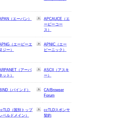
APAN（エーパン）
APCAUCE（エ
ーピーコー
ス）
APNG（エーピーエ
APNIC（エー
ヌジー）
ピーニック）
ARPANET（アーパ
ASCII（アスキ
ネット）
ー）
BIND（バインド）
CA/Browser
Forum
ccTLD（国別トップ
ccTLDスポンサ
レベルドメイン）
契約