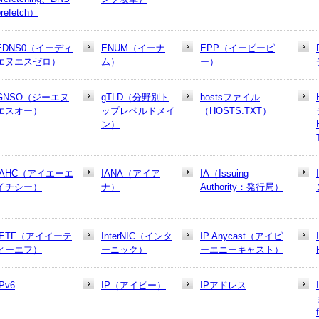
prefetch）
EDNS0（イーディ
ENUM（イーナ
EPP（イーピーピ
エヌエスゼロ）
ム）
ー）
GNSO（ジーエヌ
gTLD（分野別ト
hostsファイル
エスオー）
ップレベルドメイ
（HOSTS.TXT）
ン）
IAHC（アイエーエ
IANA（アイア
IA（Issuing
イチシー）
ナ）
Authority：発行局）
IETF（アイイーテ
InterNIC（インタ
IP Anycast（アイピ
ィーエフ）
ーニック）
ーエニーキャスト）
IPv6
IP（アイピー）
IPアドレス