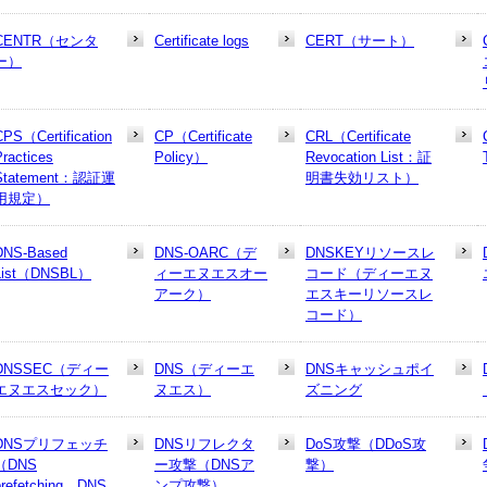
CENTR（センタ
Certificate logs
CERT（サート）
ー）
CPS（Certification
CP（Certificate
CRL（Certificate
Practices
Policy）
Revocation List：証
Statement：認証運
明書失効リスト）
用規定）
DNS-Based
DNS-OARC（デ
DNSKEYリソースレ
List（DNSBL）
ィーエヌエスオー
コード（ディーエヌ
アーク）
エスキーリソースレ
コード）
DNSSEC（ディー
DNS（ディーエ
DNSキャッシュポイ
エヌエスセック）
ヌエス）
ズニング
DNSプリフェッチ
DNSリフレクタ
DoS攻撃（DDoS攻
（DNS
ー攻撃（DNSア
撃）
prefetching、DNS
ンプ攻撃）