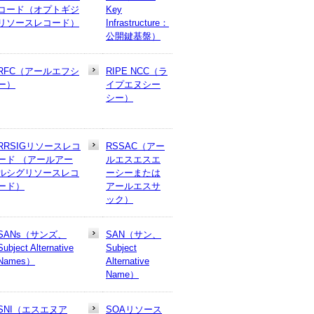
コード（オプトギジ
Key
リソースレコード）
Infrastructure：
公開鍵基盤）
RFC（アールエフシ
RIPE NCC（ラ
ー）
イプエヌシー
シー）
RRSIGリソースレコ
RSSAC（アー
ード （アールアー
ルエスエスエ
ルシグリソースレコ
ーシーまたは
ード）
アールエスサ
ック）
SANs（サンズ、
SAN（サン、
Subject Alternative
Subject
Names）
Alternative
Name）
SNI（エスエヌア
SOAリソース