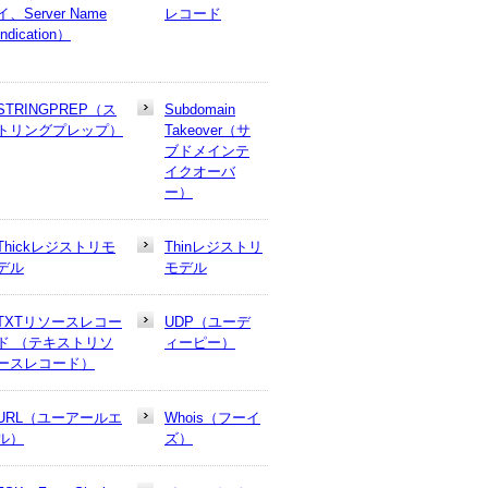
イ、Server Name
レコード
Indication）
STRINGPREP（ス
Subdomain
トリングプレップ）
Takeover（サ
ブドメインテ
イクオーバ
ー）
Thickレジストリモ
Thinレジストリ
デル
モデル
TXTリソースレコー
UDP（ユーデ
ド （テキストリソ
ィーピー）
ースレコード）
URL（ユーアールエ
Whois（フーイ
ル）
ズ）