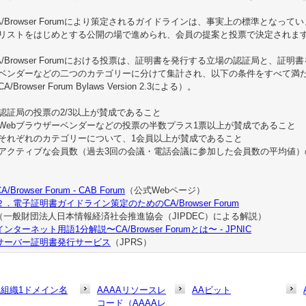
A/Browser Forumにより策定されるガイドラインは、事実上の標準とな
リストをはじめとする公開の場で進められ、会員の提案と投票で決定されま
A/Browser Forumにおける投票は、証明書を発行する立場の認証局と、証
ベンダーなどの二つのカテゴリーに分けて集計され、以下の条件をすべて満
A/Browser Forum Bylaws Version 2.3による）。
認証局の投票の2/3以上が賛成であること
Webブラウザーベンダーなどの投票の半数プラス1票以上が賛成であること
それぞれのカテゴリーについて、1会員以上が賛成であること
アクティブな会員数（過去3回の会議・電話会議に参加した会員数の平均値）
A/Browser Forum - CAB Forum
（公式Webページ）
２．電子証明書ガイドライン策定のためのCA/Browser Forum
一般財団法人日本情報経済社会推進協会（JIPDEC）による解説）
インターネット用語1分解説〜CA/Browser Forumとは〜 - JPNIC
サーバー証明書発行サービス
（JPRS）
1組織1ドメイン名
AAAAリソースレ
AAビット
コード（AAAAレ