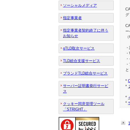
ソーシャルメディア
C
グ
指定事業者
C
指定事業者契約終了に伴う
ー
お知らせ
（C
・
gTLD取次サービス
・
・
TLD総合支援サービス
・
と
ブランドTLD総合サービス
*
C
サーバー証明書発行サービ
*
ス
（
*
*
クッキー同意管理ツール
「STRIGHT」