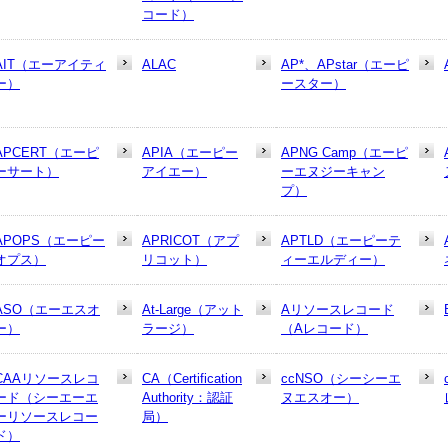
コード）
AIT（エーアイティ
ALAC
AP*、APstar（エーピ
ー）
ースター）
APCERT（エーピ
APIA（エーピー
APNG Camp（エーピ
ーサート）
アイエー）
ーエヌジーキャン
プ）
APOPS（エーピー
APRICOT（アプ
APTLD（エーピーテ
オプス）
リコット）
ィーエルディー）
ASO（エーエスオ
At-Large（アット
Aリソースレコード
ー）
ラージ）
（Aレコード）
CAAリソースレコ
CA（Certification
ccNSO（シーシーエ
ード（シーエーエ
Authority：認証
ヌエスオー）
ーリソースレコー
局）
ド）