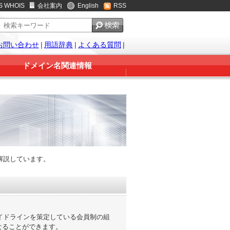
S WHOIS
会社案内
English
RSS
お問い合わせ
|
用語辞典
|
よくある質問
|
ドメイン名関連情報
解説しています。
ガイドラインを策定している会員制の組
なることができます。