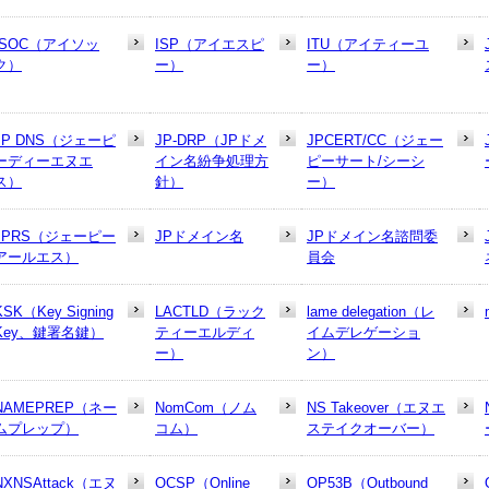
ISOC（アイソッ
ISP（アイエスピ
ITU（アイティーユ
ク）
ー）
ー）
JP DNS（ジェーピ
JP-DRP（JPドメ
JPCERT/CC（ジェー
ーディーエヌエ
イン名紛争処理方
ピーサート/シーシ
ス）
針）
ー）
JPRS（ジェーピー
JPドメイン名
JPドメイン名諮問委
アールエス）
員会
KSK（Key Signing
LACTLD（ラック
lame delegation（レ
Key、鍵署名鍵）
ティーエルディ
イムデレゲーショ
ー）
ン）
NAMEPREP（ネー
NomCom（ノム
NS Takeover（エヌエ
ムプレップ）
コム）
ステイクオーバー）
NXNSAttack（エヌ
OCSP（Online
OP53B（Outbound