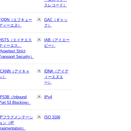
スレコード）
FQDN（エフキュー
GAC（ギャッ
ディーエヌ）
ク）
HSTS（エイチエス
IAB（アイエー
ティーエス、
ビー）
Hypertext Strict
Transport Security）
ICANN（アイキャ
IDNA（アイデ
ン）
ィーエヌエ
ー）
IP53B（Inbound
IPv4
Port 53 Blocking）
IPフラグメンテーシ
ISO 3166
ョン（IP
fragmentation）