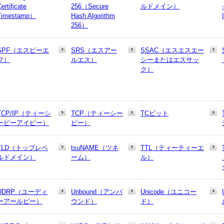
ertificate
256（Secure
ルドメイン）
Timestamp）
Hash Algorithm
256）
SPF（エスピーエ
SRS（エスアー
SSAC（エスエスエー
フ）
ルエス）
シーまたはエスサッ
ク）
TCP/IP（ティーシ
TCP（ティーシー
TCビット
ーピーアイピー）
ピー）
TLD（トップレベ
tsuNAME（ツネ
TTL（ティーティーエ
ルドメイン）
ーム）
ル）
UDRP（ユーディ
Unbound（アンバ
Unicode（ユニコー
ーアールピー）
ウンド）
ド）