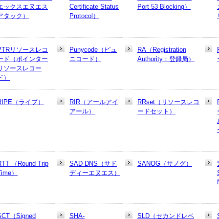
エックスエヌエス
Certificate Status
Port 53 Blocking）
アタック）
Protocol）
PTRリソースレコ
Punycode（ピュ
RA（Registration
ード（ポインター
ニコード）
Authority：登録局）
リソースレコー
ド）
RIPE（ライプ）
RIR（アールアイ
RRset（リソースレコ
アール）
ードセット）
RTT （Round Trip
SAD DNS（サド
SANOG（サノグ）
Time）
ディーエヌエス）
SCT（Signed
SHA-
SLD（セカンドレベ