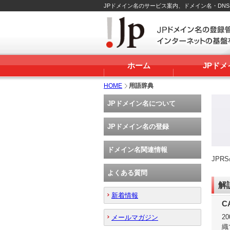
JPドメイン名のサービス案内、ドメイン名・DN
ホーム
JPド
HOME
用語辞典
JPドメイン名について
JPドメイン名の登録
ドメイン名関連情報
JP
よくある質問
解
新着情報
C
2
メールマガジン
織