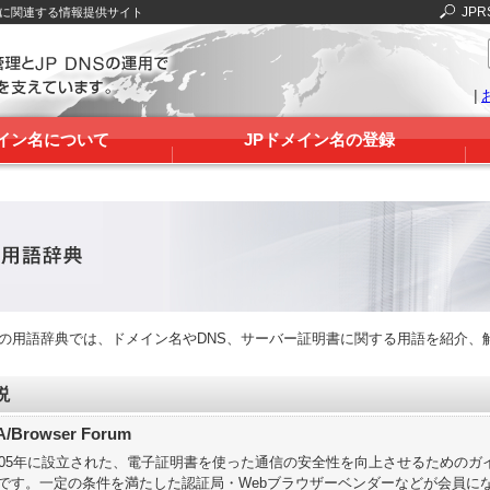
JPR
Sに関連する情報提供サイト
|
メイン名について
JPドメイン名の登録
RSの用語辞典では、ドメイン名やDNS、サーバー証明書に関する用語を紹介、
説
A/Browser Forum
005年に設立された、電子証明書を使った通信の安全性を向上させるための
です。一定の条件を満たした認証局・Webブラウザーベンダーなどが会員に