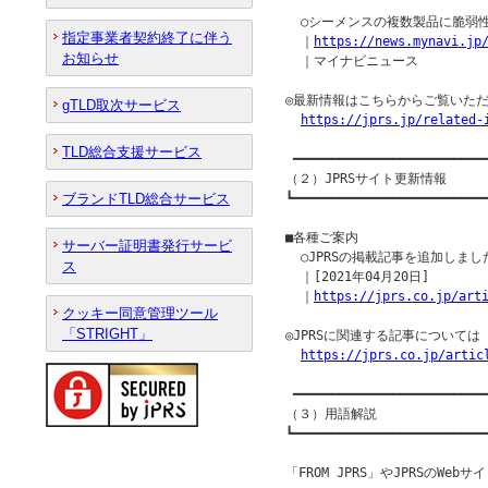
  ○シーメンスの複数製品に脆弱
指定事業者契約終了に伴う
  ｜
https://news.mynavi.jp
お知らせ
  ｜マイナビニュース

◎最新情報はこちらからご覧いただ
gTLD取次サービス
https://jprs.jp/related-
TLD総合支援サービス
 ━━━━━━━━━━━━━━━━━━━━━━━━━━
（２）JPRSサイト更新情報

ブランドTLD総合サービス
┗━━━━━━━━━━━━━━━━━━━━━━━━━━
■各種ご案内

サーバー証明書発行サービ
  ○JPRSの掲載記事を追加しました
ス
  ｜[2021年04月20日]

  ｜
https://jprs.co.jp/art
クッキー同意管理ツール
「STRIGHT」
◎JPRSに関連する記事について
https://jprs.co.jp/artic
 ━━━━━━━━━━━━━━━━━━━━━━━━━━
（３）用語解説

┗━━━━━━━━━━━━━━━━━━━━━━━━━━
「FROM JPRS」やJPRSのW