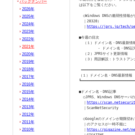
バックナンバー
は以下をご覧ください。

2026年
  ○Windows DNSの脆弱性情報が公
2025年
  ｜28328）

2024年
  ｜
https://jprs.jp/tech/s
2023年
■今週の目次

2022年
  （１）ドメイン名・DNS最新情報
2021年
         - ドメイン名・DNS記
  （２）JPRSサイト更新情報

2020年
  （３）用語解説：トラストアンカ
2019年
2018年
 ━━━━━━━━━━━━━━━━━━━━━━━━━━
（１）ドメイン名・DNS最新情報

2017年
┗━━━━━━━━━━━━━━━━━━━━━━━━━━
2016年
2015年
■ドメイン名・DNS記事

  ○JPRS、Windows DNSサー
2014年
  ｜
https://scan.netsecuri
2013年
  ｜ScanNetSecurity

2012年
  ○Googleのドメインが期限切れ
2011年
  ｜のアクセスが一時不能に

2010年
  ｜
https://gigazine.net/n