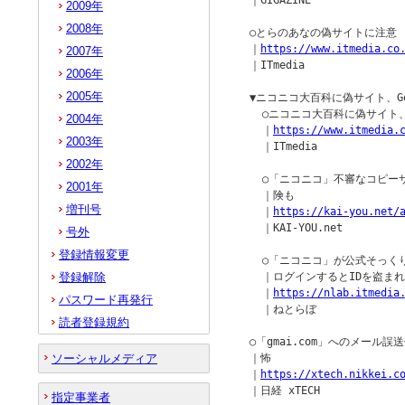
  ｜GIGAZINE

2009年
2008年
  ○とらのあなの偽サイトに注意　G
  ｜
https://www.itmedia.co
2007年
  ｜ITmedia

2006年
2005年
  ▼ニコニコ大百科に偽サイト、G
    ○ニコニコ大百科に偽サイト、
2004年
    ｜
https://www.itmedia.
2003年
    ｜ITmedia

2002年
    ○「ニコニコ」不審なコピ
2001年
    ｜険も

増刊号
    ｜
https://kai-you.net/
    ｜KAI-YOU.net

号外
登録情報変更
    ○「ニコニコ」が公式そっ
登録解除
    ｜ログインするとIDを盗まれ
    ｜
https://nlab.itmedia
パスワード再発行
    ｜ねとらぼ

読者登録規約
  ○「gmai.com」へのメー
ソーシャルメディア
  ｜怖

  ｜
https://xtech.nikkei.c
  ｜日経 xTECH

指定事業者