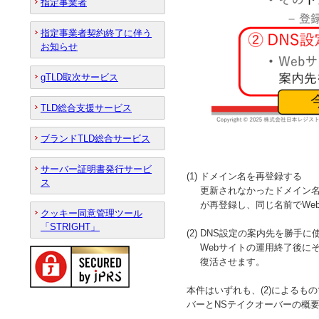
指定事業者
指定事業者契約終了に伴う
お知らせ
gTLD取次サービス
TLD総合支援サービス
ブランドTLD総合サービス
サーバー証明書発行サービ
(1) ドメイン名を再登録する
ス
更新されなかったドメイン
が再登録し、同じ名前でWe
クッキー同意管理ツール
「STRIGHT」
(2) DNS設定の案内先を勝手に
Webサイトの運用終了後に
復活させます。
本件はいずれも、(2)による
バーとNSテイクオーバーの概