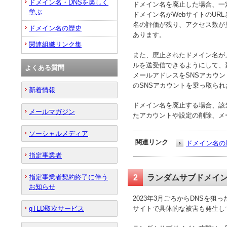
ドメイン名・DNSを楽しく
ドメイン名を廃止した場合、一
学ぶ
ドメイン名がWebサイトのUR
名の評価が残り、アクセス数が
ドメイン名の歴史
あります。
関連組織リンク集
また、廃止されたドメイン名が
ルを送受信できるようにして、
よくある質問
メールアドレスをSNSアカウ
のSNSアカウントを乗っ取ら
新着情報
ドメイン名を廃止する場合、該
メールマガジン
たアカウントや設定の削除、メ
ソーシャルメディア
関連リンク
ドメイン名の
指定事業者
2
ランダムサブドメイ
指定事業者契約終了に伴う
お知らせ
2023年3月ごろからDNSを
サイトで具体的な被害も発生し
gTLD取次サービス