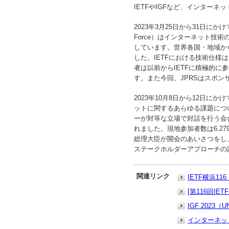
IETFやIGFなど、インター
2023年3月25日から31日にかけて、第
Force）はインターネット
しています。世界各国・地域か
した。IETFにおける技術仕様はR
者は以前からIETFに積極的に
す。また今回、JPRSはスポ
2023年10月8日から12日にかけて、
ットに関するあらゆる課題につ
ーが対等な立場で対話を行う会合
れました。現地参加者数は6,2
総理大臣が開会のあいさつをし
ステークホルダーアプローチの
関連リンク
IETF横浜116（1
[第116回IET
IGF 2023（U
インターネッ