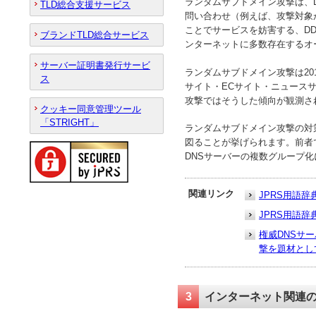
ランダムサブドメイン攻撃は、
TLD総合支援サービス
問い合わせ（例えば、攻撃対象がexa
ことでサービスを妨害する、D
ブランドTLD総合サービス
ンターネットに多数存在するオ
サーバー証明書発行サービ
ランダムサブドメイン攻撃は20
ス
サイト・ECサイト・ニュース
攻撃ではそうした傾向が観測さ
クッキー同意管理ツール
「STRIGHT」
ランダムサブドメイン攻撃の対
図ることが挙げられます。前者
DNSサーバーの複数グループ
関連リンク
JPRS用語
JPRS用語辞典
権威DNSサ
撃を題材とし
3
インターネット関連