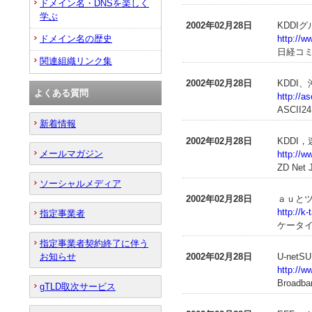
ドメイン名・DNSを楽しく
学ぶ
2002年02月28日
KDDI
ドメイン名の歴史
http://w
日経コ
関連組織リンク集
2002年02月28日
KDDI
よくある質問
http://a
ASCII24
新着情報
2002年02月28日
KDDI
メールマガジン
http://w
ZD Net
ソーシャルメディア
2002年02月28日
ａｕと
http://k
指定事業者
ケータイW
指定事業者契約終了に伴う
お知らせ
2002年02月28日
U-ne
http://w
Broadba
gTLD取次サービス