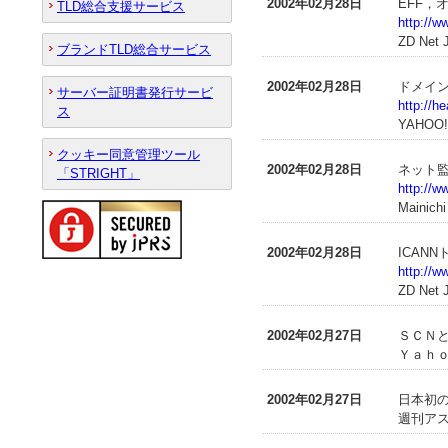
2002年02月28日
EFF
TLD総合支援サービス
http://w
ZD Net
ブランドTLD総合サービス
2002年02月28日
ドメイ
サーバー証明書発行サービ
http://h
ス
YAHOO
クッキー同意管理ツール
2002年02月28日
ネット監
「STRIGHT」
http://w
Mainich
2002年02月28日
ICAN
http://w
ZD Net
2002年02月27日
ＳＣＮと
Ｙａｈｏ
2002年02月27日
日本初の
週刊アス