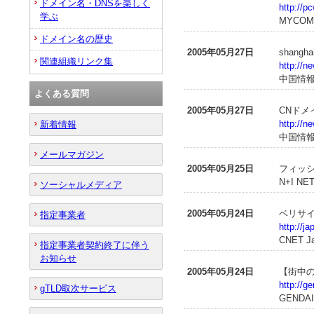
ドメイン名・DNSを楽しく
http://p
学ぶ
MYCOM
ドメイン名の歴史
2005年05月27日
shang
関連組織リンク集
http://n
中国情
よくある質問
2005年05月27日
CNドメ
http://n
新着情報
中国情
メールマガジン
2005年05月25日
フィッ
N+I NE
ソーシャルメディア
2005年05月24日
ベリサイ
指定事業者
http://j
CNET J
指定事業者契約終了に伴う
お知らせ
2005年05月24日
【街中の疑
http://g
gTLD取次サービス
GENDAI