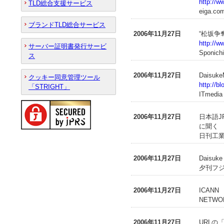
http://w
TLD総合支援サービス
eiga.co
ブランドTLD総合サービス
2006年11月27日
“松坂争
http://w
サーバー証明書発行サービ
Sponich
ス
2006年11月27日
Daisuk
クッキー同意管理ツール
http://b
「STRIGHT」
ITmedia
2006年11月27日
日本語J
に聞く
日刊工業新
2006年11月27日
Daisu
夕刊フジ(
2006年11月27日
ICANN
NETWO
2006年11月27日
URLの