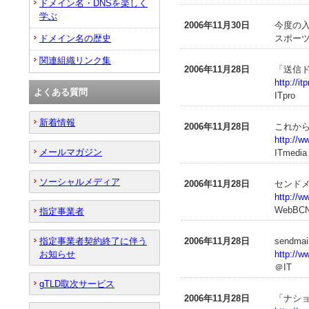
ドメイン名・DNSを楽しく
学ぶ
2006年11月30日
今度の入
ドメイン名の歴史
スポーツニ
関連組織リンク集
2006年11月28日
「送信ド
http://i
よくある質問
ITpro
新着情報
2006年11月28日
これから
http://w
メールマガジン
ITmedia
ソーシャルメディア
2006年11月28日
センドメ
http://
WebBC
指定事業者
指定事業者契約終了に伴う
2006年11月28日
send
お知らせ
http://w
＠IT
gTLD取次サービス
2006年11月28日
「ナシ