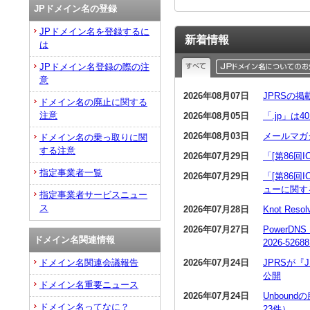
JPドメイン名の登録
JPドメイン名を登録するに
新着情報
は
JPドメイン名登録の際の注
意
2026年08月07日
JPRSの
ドメイン名の廃止に関する
注意
2026年08月05日
「.jp」は
2026年08月03日
メールマガ
ドメイン名の乗っ取りに関
する注意
2026年07月29日
「[第86回
指定事業者一覧
2026年07月29日
「[第86回
ューに関す
指定事業者サービスニュー
ス
2026年07月28日
Knot R
2026年07月27日
PowerDN
ドメイン名関連情報
2026-5268
2026年07月24日
JPRSが
ドメイン名関連会議報告
公開
ドメイン名重要ニュース
2026年07月24日
Unboun
ドメイン名ってなに？
23件）