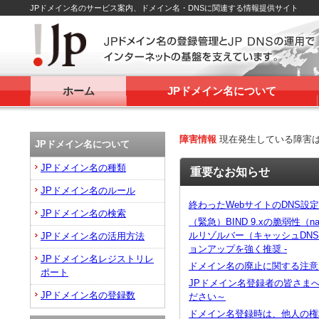
JPドメイン名のサービス案内、ドメイン名・DNSに関連する情報提供サイト
ホーム
JPドメイン名について
障害情報
現在発生している障害
JPドメイン名について
JPドメイン名の種類
重要なお知らせ
JPドメイン名のルール
終わったWebサイトのDNS設
JPドメイン名の検索
（緊急）BIND 9.xの脆弱性（na
ルリゾルバー（キャッシュDN
JPドメイン名の活用方法
ョンアップを強く推奨 -
JPドメイン名レジストリレ
ドメイン名の廃止に関する注意
ポート
JPドメイン名登録者の皆さま
JPドメイン名の登録数
ださい～
ドメイン名登録時は、他人の権