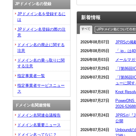
JPドメイン名の登録
JPドメイン名を登録するに
新着情報
は
JPドメイン名登録の際の注
意
2026年08月07日
JPRSの
ドメイン名の廃止に関する
注意
2026年08月05日
「.jp」は
2026年08月03日
メールマガ
ドメイン名の乗っ取りに関
する注意
2026年07月29日
「[第86回
指定事業者一覧
2026年07月29日
「[第86回
ューに関す
指定事業者サービスニュー
ス
2026年07月28日
Knot R
2026年07月27日
PowerDN
ドメイン名関連情報
2026-5268
2026年07月24日
JPRSが
ドメイン名関連会議報告
公開
ドメイン名重要ニュース
2026年07月24日
Unboun
ドメイン名ってなに？
23件）