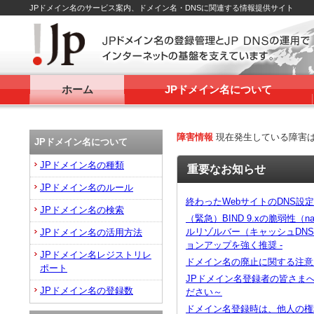
JPドメイン名のサービス案内、ドメイン名・DNSに関連する情報提供サイト
ホーム
JPドメイン名について
障害情報
現在発生している障害
JPドメイン名について
JPドメイン名の種類
重要なお知らせ
JPドメイン名のルール
終わったWebサイトのDNS設
JPドメイン名の検索
（緊急）BIND 9.xの脆弱性（na
ルリゾルバー（キャッシュDN
JPドメイン名の活用方法
ョンアップを強く推奨 -
JPドメイン名レジストリレ
ドメイン名の廃止に関する注意
ポート
JPドメイン名登録者の皆さま
JPドメイン名の登録数
ださい～
ドメイン名登録時は、他人の権