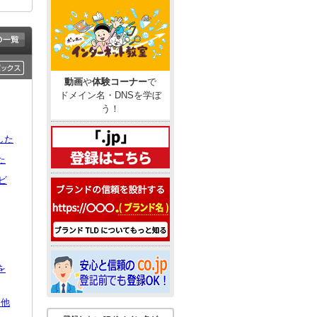
動画
や
体験コーナー
で
ドメイン名・DNSを学ぼ
う！
した
た
ビ
を
、他