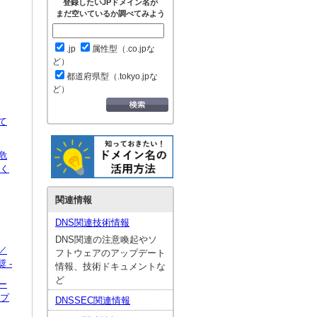
登録したいJPドメイン名が
まだ空いているか調べてみよう
.jp
属性型（.co.jpな
ど）
都道府県型（.tokyo.jpな
ど）
て
危
強く
関連情報
DNS関連技術情報
DNS関連の注意喚起やソ
／
フトウェアのアップデート
 -
情報、技術ドキュメントな
ど
ー
ップ
DNSSEC関連情報