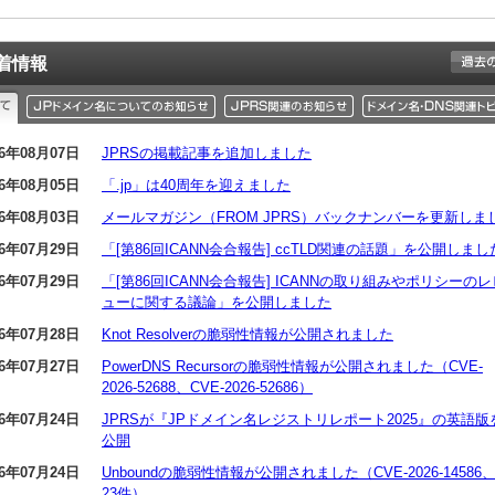
着情報
26年08月07日
JPRSの掲載記事を追加しました
26年08月05日
「.jp」は40周年を迎えました
26年08月03日
メールマガジン（FROM JPRS）バックナンバーを更新しま
26年07月29日
「[第86回ICANN会合報告] ccTLD関連の話題」を公開しまし
26年07月29日
「[第86回ICANN会合報告] ICANNの取り組みやポリシーのレ
ューに関する議論」を公開しました
26年07月28日
Knot Resolverの脆弱性情報が公開されました
26年07月27日
PowerDNS Recursorの脆弱性情報が公開されました（CVE-
2026-52688、CVE-2026-52686）
26年07月24日
JPRSが『JPドメイン名レジストリレポート2025』の英語版
公開
26年07月24日
Unboundの脆弱性情報が公開されました（CVE-2026-14586
23件）