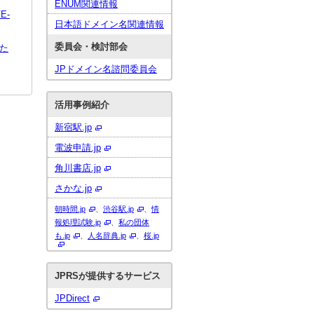
ENUM関連情報
E-
日本語ドメイン名関連情報
委員会・検討部会
た
JPドメイン名諮問委員会
活用事例紹介
新宿駅.jp
電波申請.jp
角川書店.jp
さかな.jp
朝時間.jp
、
渋谷駅.jp
、
情
報処理試験.jp
、
私の団体
も.jp
、
人名辞典.jp
、
桜.jp
JPRSが提供するサービス
JPDirect