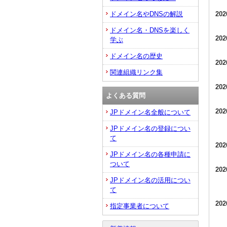
20
ドメイン名やDNSの解説
ドメイン名・DNSを楽しく
20
学ぶ
ドメイン名の歴史
20
関連組織リンク集
20
よくある質問
20
JPドメイン名全般について
JPドメイン名の登録につい
て
20
JPドメイン名の各種申請に
ついて
20
JPドメイン名の活用につい
て
20
指定事業者について