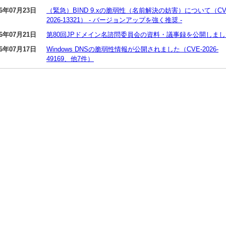
26年07月23日
（緊急）BIND 9.xの脆弱性（名前解決の妨害）について（CV
2026-13321） - バージョンアップを強く推奨 -
26年07月21日
第80回JPドメイン名諮問委員会の資料・議事録を公開しまし
26年07月17日
Windows DNSの脆弱性情報が公開されました（CVE-2026-
49169、他7件）