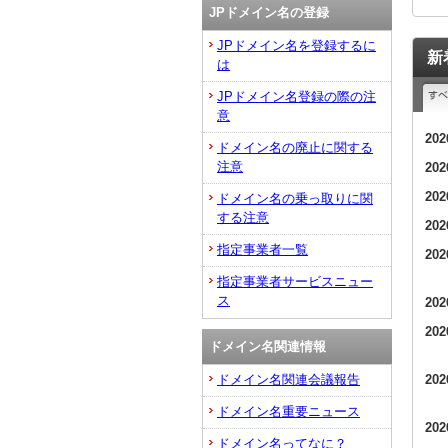
JPドメイン名の登録
JPドメイン名を登録するに
新
は
JPドメイン名登録の際の注
意
20
ドメイン名の廃止に関する
注意
20
20
ドメイン名の乗っ取りに関
する注意
20
指定事業者一覧
20
指定事業者サービスニュー
ス
20
20
ドメイン名関連情報
20
ドメイン名関連会議報告
ドメイン名重要ニュース
20
ドメイン名ってなに？