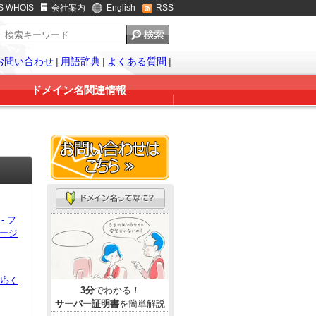
S WHOIS
会社案内
English
RSS
お問い合わせ
|
用語辞典
|
よくある質問
|
ドメイン名関連情報
- フ
バージ
対応く
3分
でわかる！
サーバー証明書
を簡単解説