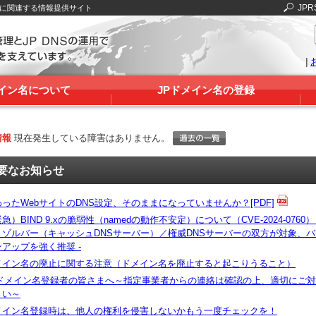
JPR
Sに関連する情報提供サイト
|
メイン名について
JPドメイン名の登録
情報
現在発生している障害はありません。
要なお知らせ
ったWebサイトのDNS設定、そのままになっていませんか？[PDF]
急）BIND 9.xの脆弱性（namedの動作不安定）について（CVE-2024-0760） 
リゾルバー（キャッシュDNSサーバー）／権威DNSサーバーの双方が対象、
アップを強く推奨 -
メイン名の廃止に関する注意（ドメイン名を廃止すると起こりうること）
Pドメイン名登録者の皆さまへ～指定事業者からの連絡は確認の上、適切にご
さい～
メイン名登録時は、他人の権利を侵害しないかもう一度チェックを！