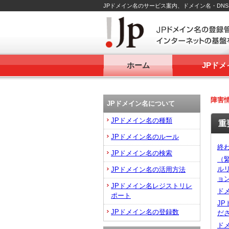
JPドメイン名のサービス案内、ドメイン名・DN
ホーム
JPド
障害
JPドメイン名について
JPドメイン名の種類
重
JPドメイン名のルール
終わ
JPドメイン名の検索
（緊
ル
JPドメイン名の活用方法
ョン
JPドメイン名レジストリレ
ド
ポート
J
JPドメイン名の登録数
だ
ド