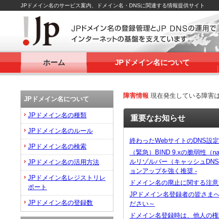
JPドメイン名のサービス案内、ドメイン名・DNSに関連する情報提供サイト
ホーム
JPドメイン名について
障害情報
現在発生している障害
JPドメイン名について
JPドメイン名の種類
重要なお知らせ
JPドメイン名のルール
終わったWebサイトのDNS設
JPドメイン名の検索
（緊急）BIND 9.xの脆弱性（na
ルリゾルバー（キャッシュDN
JPドメイン名の活用方法
ョンアップを強く推奨 -
JPドメイン名レジストリレ
ドメイン名の廃止に関する注意
ポート
JPドメイン名登録者の皆さま
JPドメイン名の登録数
ださい～
ドメイン名登録時は、他人の権