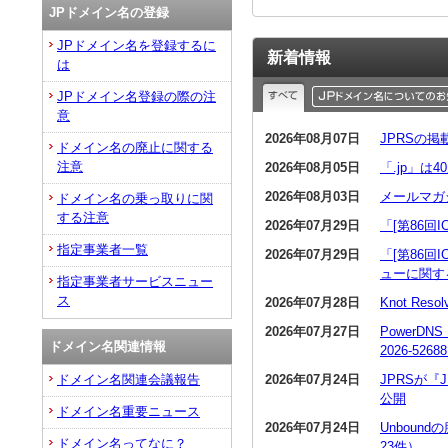
JPドメイン名の登録
JPドメイン名を登録するに
新着情報
は
JPドメイン名登録の際の注
意
2026年08月07日
JPRSの
ドメイン名の廃止に関する
注意
2026年08月05日
「.jp」は
2026年08月03日
メールマガ
ドメイン名の乗っ取りに関
する注意
2026年07月29日
「[第86回
指定事業者一覧
2026年07月29日
「[第86回
ューに関す
指定事業者サービスニュー
ス
2026年07月28日
Knot R
2026年07月27日
PowerDN
ドメイン名関連情報
2026-5268
2026年07月24日
JPRSが
ドメイン名関連会議報告
公開
ドメイン名重要ニュース
2026年07月24日
Unboun
ドメイン名ってなに？
23件）