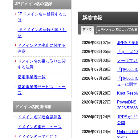
JPドメイン名の登録
JPドメイン名を登録するに
新着情報
は
JPドメイン名登録の際の注
意
2026年08月07日
JPRSの
ドメイン名の廃止に関する
注意
2026年08月05日
「.jp」は
2026年08月03日
メールマガ
ドメイン名の乗っ取りに関
する注意
2026年07月29日
「[第86回
指定事業者一覧
2026年07月29日
「[第86回
ューに関す
指定事業者サービスニュー
ス
2026年07月28日
Knot R
2026年07月27日
PowerDN
ドメイン名関連情報
2026-5268
2026年07月24日
JPRSが
ドメイン名関連会議報告
公開
ドメイン名重要ニュース
2026年07月24日
Unboun
ドメイン名ってなに？
23件）