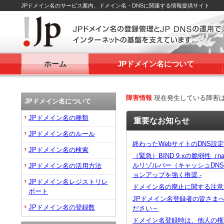
JPドメイン名のサービス案内、ドメイン名・DNSに関連する情報提供サイト
ホーム
JPドメイン名について
障害情報
現在発生している障害
JPドメイン名について
JPドメイン名の種類
重要なお知らせ
JPドメイン名のルール
終わったWebサイトのDNS設
JPドメイン名の検索
（緊急）BIND 9.xの脆弱性（na
ルリゾルバー（キャッシュDN
JPドメイン名の活用方法
ョンアップを強く推奨 -
JPドメイン名レジストリレ
ドメイン名の廃止に関する注意
ポート
JPドメイン名登録者の皆さま
JPドメイン名の登録数
ださい～
ドメイン名登録時は、他人の権