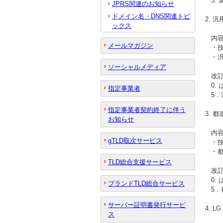
3.
JPRS関連のお知らせ
ドメイン名・DNS関連トピ
2. 
ックス
内容
メールマガジン
・技
・汎
ソーシャルメディア
改訂
0. 
指定事業者
5．
指定事業者契約終了に伴う
3. 
お知らせ
内容
gTLD取次サービス
・技
・都
TLD総合支援サービス
改訂
0. 
ブランドTLD総合サービス
5．
サーバー証明書発行サービ
4. 
ス