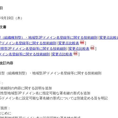
日
9年9月19日（木）
文書
型（組織種別型）・地域型JPドメイン名登録等に関する技術細則
[
変更点比較
JPドメイン名登録等に関する技術細則
[
変更点比較表
]
府県型JPドメイン名登録等に関する技術細則
[
変更点比較表
]
ドメイン名登録等に関する技術細則
[
変更点比較表
]
な改訂内容
 属性型（組織種別型）・地域型JPドメイン名登録等に関する技術細則
：
術細則の内容に関する説明を追加
性型地域型JPドメイン名に指定可能な署名鍵の形式を追加
Gドメイン名に設定可能な署名鍵の形式については別途定める旨を明記
箇所：
はじめに