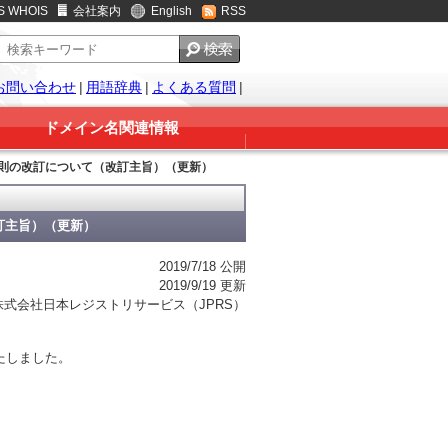
S WHOIS
会社案内
English
RSS
お問い合わせ
|
用語辞典
|
よくある質問
|
ドメイン名関連情報
連規則の改訂について（改訂主旨）（更新）
訂主旨）（更新）
2019/7/18 公開
2019/9/19 更新
株式会社日本レジストリサービス（JPRS）
たしました。