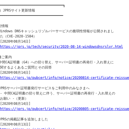
━━━━━━━━━━━━━━━━━━━━━━━━━━━━━━━━┓

）JPRSサイト更新情報

━━━━━━━━━━━━━━━━━━━━━━━━━━━━━━━━

術情報

○Windows DNSキャッシュリゾルバーサービスの脆弱性情報が公開されまし

た（CVE-2020-1584）

[2020年08月14日]

https://jprs.jp/tech/security/2020-08-14-windowsdnsrslvr.html
種ご案内

○中間CA証明書（G4）への切り替え、サーバー証明書の再発行・入れ替えに

｜関するよくあるご質問とその回答

[2020年08月14日]

https://jprs.jp/pubcert/info/notice/20200814-certificate-reissue
○JPRSサーバー証明書発行サービスをご利用中のみなさまへ

｜- 中間CA証明書の切り替えに伴う、サーバー証明書の再発行・入れ替えの

｜お願い -（更新）

[2020年08月14日]

https://jprs.jp/pubcert/info/notice/20200805-certificate-reissue
○JPRSの掲載記事を追加しました

[2020年08月13日]
