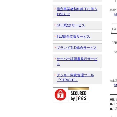
  ｜
指定事業者契約終了に伴う
◎J
お知らせ
h
 ━━
gTLD取次サービス
（３
┗━━
TLD総合支援サービス
「F
ブランドTLD総合サービス
  S
  
サーバー証明書発行サービ
  
ス
  
  
クッキー同意管理ツール
「STRIGHT」
◎全
h
━━━
■配
■バ
■ご意