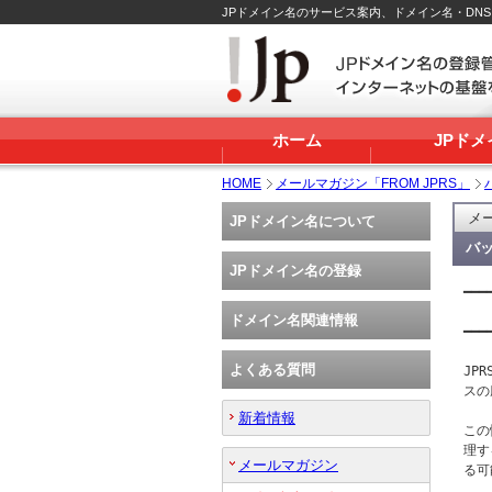
JPドメイン名のサービス案内、ドメイン名・DN
ホーム
JPド
HOME
メールマガジン「FROM JPRS」
メー
JPドメイン名について
バッ
JPドメイン名の登録
━━━
   
ドメイン名関連情報
━━━
よくある質問
JP
スの
新着情報
この
理す
メールマガジン
る可