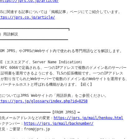
https://jprs.co.jp/article/
PRSに関連する記事については「掲載記事」ページにてご紹介しています。

ttps://jprs.co.jp/article/
━━━━━━━━━━━━━━━━━━━━━━━━━━━━━━━━┓

）用語解説

━━━━━━━━━━━━━━━━━━━━━━━━━━━━━━━━

ROM JPRS」やJPRSのWebサイト内で使われる専門用語などを解説します。

NI（エスエヌアイ、Server Name Indication）

  RFC 6066で定義される、一つのIPアドレスで複数のドメイン名のサーバー

  証明書を運用できるようにする、TLSの拡張機能です。一つのIPアドレス

  が割り当てられたWebサーバーで複数のドメイン名のWebサイトを運用する、

  バーチャルホストと呼ばれる機能があります。【続く】

文についてはJPRS Webサイトの「用語辞典」をご参照ください。

ttps://jprs.jp/glossary/index.php?id=0258
━━━━━━━━━━━━━━━━━━━━━━━━【FROM JPRS】━

信先メールアドレスなどの変更：
https://jprs.jp/mail/henkou.html
ックナンバー：
https://jprs.jp/mail/backnumber/
見・ご要望：from@jprs.jp
