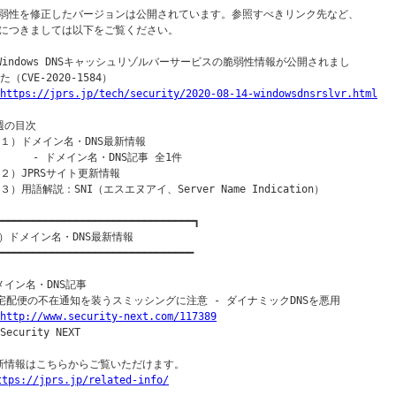
弱性を修正したバージョンは公開されています。参照すべきリンク先など、

につきましては以下をご覧ください。

○Windows DNSキャッシュリゾルバーサービスの脆弱性情報が公開されまし

た（CVE-2020-1584）

https://jprs.jp/tech/security/2020-08-14-windowsdnsrslvr.html
週の目次

（１）ドメイン名・DNS最新情報

      - ドメイン名・DNS記事 全1件

（２）JPRSサイト更新情報

（３）用語解説：SNI（エスエヌアイ、Server Name Indication）

━━━━━━━━━━━━━━━━━━━━━━━━━━━━━━━━┓

）ドメイン名・DNS最新情報

━━━━━━━━━━━━━━━━━━━━━━━━━━━━━━━━

メイン名・DNS記事

○宅配便の不在通知を装うスミッシングに注意 - ダイナミックDNSを悪用

http://www.security-next.com/117389
Security NEXT

新情報はこちらからご覧いただけます。

ttps://jprs.jp/related-info/