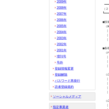
2009年
 ━━
2008年
（２
┗━━
2007年
2006年
■技
2005年
  
  ｜
2004年
  ｜
2003年
  ｜
2002年
■各
2001年
  
増刊号
  
  ｜
号外
  ｜
登録情報変更
登録解除
  
  
パスワード再発行
  
読者登録規約
  ｜
  ｜
ソーシャルメディア
  
  ｜
指定事業者