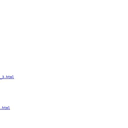
_3.html
.html