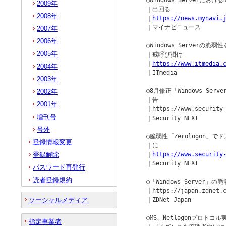
    ○Windows Serverにおけ
2009年
    ｜出回る

2008年
    ｜
https://news.mynavi.
    ｜マイナビニュース

2007年
2006年
    ○Windows Server
2005年
    ｜戒呼び掛け

    ｜
https://www.itmedia.
2004年
    ｜ITmedia

2003年
    ○8月修正「Windows Se
2002年
    ｜告

2001年
    ｜https://www.security-
増刊号
    ｜Security NEXT

号外
    ○脆弱性「Zerologon
登録情報変更
    ｜に

登録解除
    ｜
https://www.security
    ｜Security NEXT

パスワード再発行
読者登録規約
    ○「Windows Server」
    ｜https://japan.zdnet.c
ソーシャルメディア
    ｜ZDNet Japan

    ○MS、Netlogonプロトコ
指定事業者