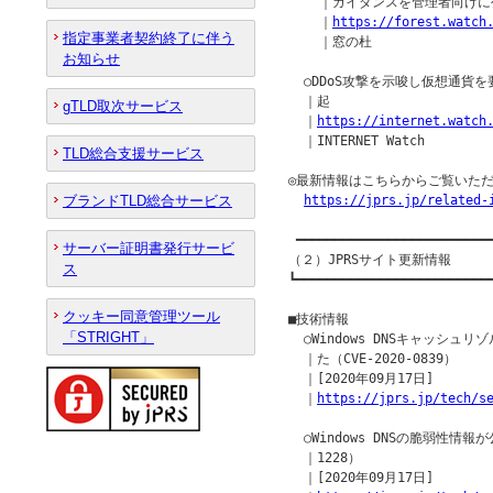
    ｜ガイダンスを管理者向けに
    ｜
https://forest.watch
指定事業者契約終了に伴う
    ｜窓の杜

お知らせ
  ○DDoS攻撃を示唆し仮想通貨を要
  ｜起

gTLD取次サービス
  ｜
https://internet.watch
  ｜INTERNET Watch

TLD総合支援サービス
◎最新情報はこちらからご覧いただ
ブランドTLD総合サービス
https://jprs.jp/related-
 ━━━━━━━━━━━━━━━━━━━━━━━━━━
サーバー証明書発行サービ
（２）JPRSサイト更新情報

ス
┗━━━━━━━━━━━━━━━━━━━━━━━━━━
クッキー同意管理ツール
■技術情報

「STRIGHT」
  ○Windows DNSキャッシ
  ｜た（CVE-2020-0839）

  ｜[2020年09月17日]

  ｜
https://jprs.jp/tech/s
  ○Windows DNSの脆弱性情報が公
  ｜1228）

  ｜[2020年09月17日]
