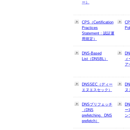
ー）
CPS（Certification
CP
Practices
Po
Statement：認証運
用規定）
DNS-Based
D
List（DNSBL）
ィ
ア
DNSSEC（ディー
D
エヌエスセック）
ヌ
DNSプリフェッチ
D
（DNS
ー
prefetching、DNS
ン
prefetch）