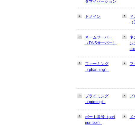
ダマイゼーション
ドメイン
ド
（
ネームサーバー
ネ
（DNSサーバー）
シュ
ca
ファーミング
フ
（pharming）
プライミング
プ
（priming）
ポート番号（port
メ
number）