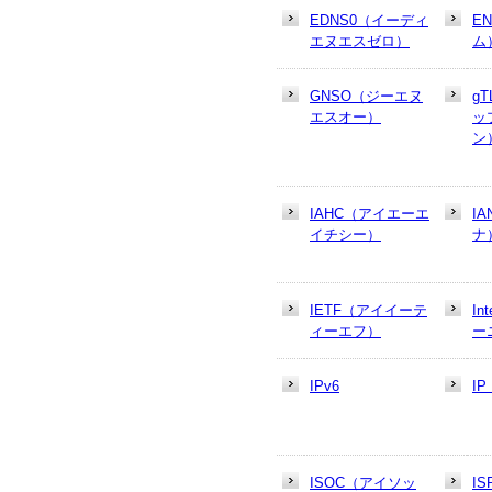
EDNS0（イーディ
E
エヌエスゼロ）
ム
GNSO（ジーエヌ
g
エスオー）
ッ
ン
IAHC（アイエーエ
I
イチシー）
ナ
IETF（アイイーテ
In
ィーエフ）
ー
IPv6
I
ISOC（アイソッ
I