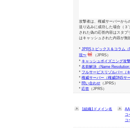
攻撃者は、権威サーバーから
送り込みに成功した場合（３
された偽の応答内容はスタブ
はキャッシュされた内容が無
*
JPRSトピックス＆コラム
現〜
（JPRS）
*
キャッシュポイズニング攻撃
*
名前解決（Name Resolutio
*
フルサービスリゾルバー（キ
*
権威サーバー（権威DNSサ
*
問い合わせ
（JPRS）
*
応答
（JPRS）
1組織1ドメイン名
A
コ
コ