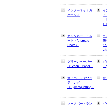
インターネットガ
イ
バナンス
チ
（In
T
オルタネート・ル
カ
ート（Alternate
撃
Roots）
Ka
at
グリーンペーパー
グ
（Green Paper）
（g
サイバースクワッ
サ
ティング
（Cybersquatting）
ソースポートラン
ゾ