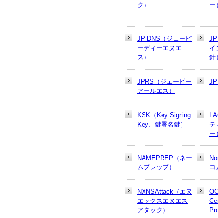
ク）
ー
JP DNS（ジェーピ
J
ーディーエヌエ
イ
ス）
針
JPRS（ジェーピー
J
アールエス）
KSK（Key Signing
L
Key、鍵署名鍵）
テ
ー
NAMEPREP（ネー
N
ムプレップ）
コ
NXNSAttack（エヌ
OC
エックスエヌエス
Cer
アタック）
Pr