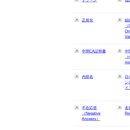
子ゾーン
指
正規化
組
（
Or
Va
中間CA証明書
中
（m
mi
内部名
日
ン
イ
不在応答
名
（Negative
Re
Answers）