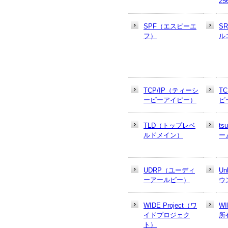
25
SPF（エスピーエ
S
フ）
ル
TCP/IP（ティーシ
T
ーピーアイピー）
ピ
TLD（トップレベ
t
ルドメイン）
ー
UDRP（ユーディ
U
ーアールピー）
ウ
WIDE Project（ワ
W
イドプロジェク
所
ト）