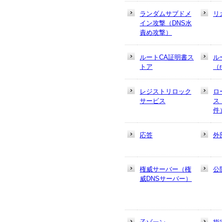
ランダムサブドメ
リ
イン攻撃（DNS水
責め攻撃）
ルートCA証明書ス
ル
トア
（r
レジストリロック
ロ
サービス
ス
件
応答
外
権威サーバー（権
公
威DNSサーバー）