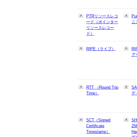
PTRリソースレコ
Pu
ード（ポインター
ニ
リソースレコー
ド）
RIPE（ライプ）
R
ア
RTT （Round Trip
S
Time）
デ
SCT（Signed
SH
Certificate
25
Timestamp）
Ha