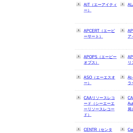
AIT（エーアイティ
AL
ー）
APCERT（エーピ
A
ーサート）
ア
APOPS（エーピー
A
オプス）
リ
ASO（エーエスオ
At
ー）
ラ
CAAリソースレコ
CA
ード（シーエーエ
Au
ーリソースレコー
局
ド）
CENTR（センタ
Cer