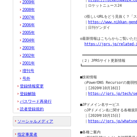
  ｜
https://rocketnews24.c
2009年
  ｜ロケットニュース24

2008年
  ○怪しいURLをどう見抜く？「
2007年
  ｜
https://www.nikkan-gen
2006年
  ｜日刊ゲンダイ

2005年
◎最新情報はこちらからご覧いただ
2004年
https://jprs.jp/related-
2003年
 ━━━━━━━━━━━━━━━━━━━━━━━━━━
2002年
（２）JPRSサイト更新情報

2001年
┗━━━━━━━━━━━━━━━━━━━━━━━━━━
増刊号
■技術情報

号外
  ○PowerDNS Recursorの脆
登録情報変更
  ｜[2020年10月16日]

登録解除
  ｜
https://jprs.jp/tech/s
パスワード再発行
■JPドメイン名サービス

読者登録規約
  ○JPドメイン名に関する各種規
  ｜[2020年10月15日]

ソーシャルメディア
  ｜
https://jprs.jp/whatsn
■各種ご案内

指定事業者