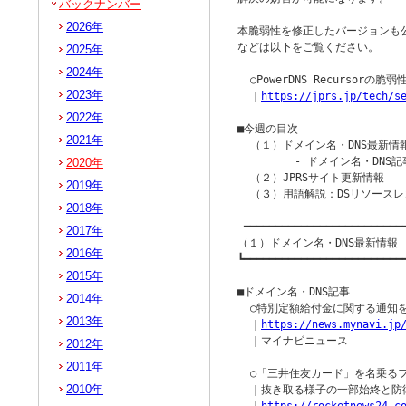
バックナンバー
2026年
本脆弱性を修正したバージョンも
などは以下をご覧ください。

2025年
2024年
  ○PowerDNS Recursorの脆
2023年
  ｜
https://jprs.jp/tech/s
2022年
■今週の目次

2021年
  （１）ドメイン名・DNS最新情報
         - ドメイン名・DNS記
2020年
  （２）JPRSサイト更新情報

2019年
  （３）用語解説：DSリソース
2018年
 ━━━━━━━━━━━━━━━━━━━━━━━━━━
2017年
（１）ドメイン名・DNS最新情報

2016年
┗━━━━━━━━━━━━━━━━━━━━━━━━━━
2015年
■ドメイン名・DNS記事

2014年
  ○特別定額給付金に関する通知
2013年
  ｜
https://news.mynavi.jp
  ｜マイナビニュース

2012年
2011年
  ○「三井住友カード」を名乗る
2010年
  ｜抜き取る様子の一部始終と防