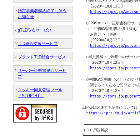
  ○第68回JPドメイン名諮問委
  ｜[2020年10月13日]

指定事業者契約終了に伴う
  ｜
https://jprs.jp/adviso
お知らせ
  ○JPRSサーバー証明書発行サ
  ｜- 中間CA証明書の切り替え
gTLD取次サービス
  ｜お願い -（更新）

  ｜[2020年10月12日]

TLD総合支援サービス
  ｜
https://jprs.jp/pubcer
ブランドTLD総合サービス
  ○補足資料：ご利用中のサーバ
  ｜[2020年10月12日]

  ｜
https://jprs.jp/pubcer
サーバー証明書発行サービ
ス
  ○中間CA証明書（G4）への切
  ｜関するよくあるご質問とその回
クッキー同意管理ツール
  ｜[2020年10月12日]

「STRIGHT」
  ｜
https://jprs.jp/pubcer
◎JPRSに関連する記事について
https://jprs.co.jp/artic
 ━━━━━━━━━━━━━━━━━━━━━━━━━━
（３）用語解説

┗━━━━━━━━━━━━━━━━━━━━━━━━━━