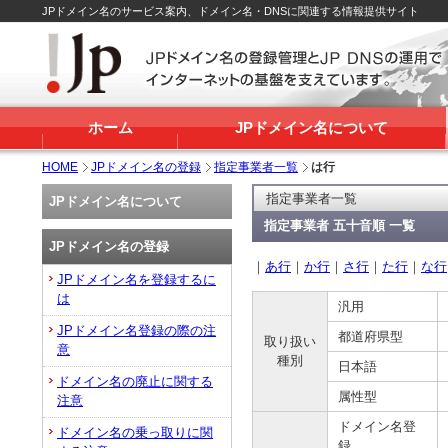
JPドメイン名のサービス案内、ドメイン名・DNSに関連する情報提供サイト
ホーム
JPドメイン名について
HOME
JPドメイン名の登録
指定事業者一覧
は行
指定事業者一覧
JPドメイン名について
指定事業者 五十音順 一覧
JPドメイン名の登録
｜
あ行
｜
か行
｜
さ行
｜
た行
｜
な行
JPドメイン名を登録するに
は
汎用
JPドメイン名登録の際の注
都道府県型
取り扱い
意
種別
日本語
ドメイン名の廃止に関する
属性型
注意
ドメイン名登
ドメイン名の乗っ取りに関
録