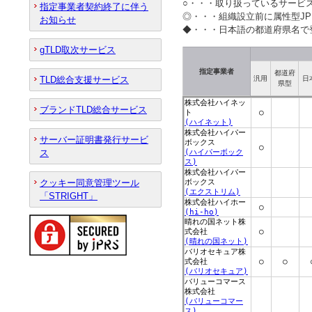
○・・・取り扱っているサービ
指定事業者契約終了に伴う
◎・・・組織設立前に属性型J
お知らせ
◆・・・日本語の都道府県名で
gTLD取次サービス
指定事業者
都道府
TLD総合支援サービス
汎用
日
県型
ブランドTLD総合サービス
サーバー証明書発行サービ
ス
クッキー同意管理ツール
「STRIGHT」