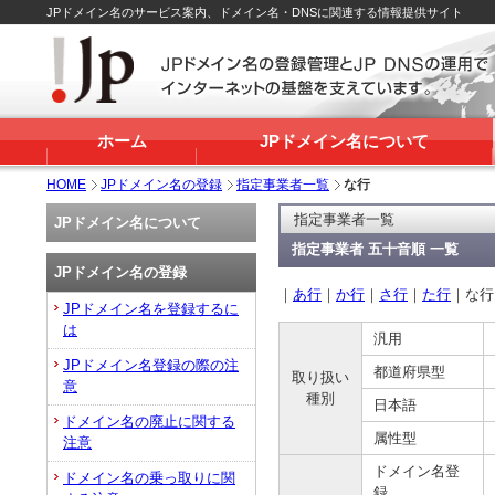
JPドメイン名のサービス案内、ドメイン名・DNSに関連する情報提供サイト
ホーム
JPドメイン名について
HOME
JPドメイン名の登録
指定事業者一覧
な行
指定事業者一覧
JPドメイン名について
指定事業者 五十音順 一覧
JPドメイン名の登録
｜
あ行
｜
か行
｜
さ行
｜
た行
｜な行
JPドメイン名を登録するに
は
汎用
JPドメイン名登録の際の注
都道府県型
取り扱い
意
種別
日本語
ドメイン名の廃止に関する
属性型
注意
ドメイン名登
ドメイン名の乗っ取りに関
録