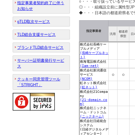
○・・・取り扱っているサービ
指定事業者契約終了に伴う
◎・・・組織設立前に属性型J
お知らせ
◆・・・日本語の都道府県名で
gTLD取次サービス
指定事業者
都道府
TLD総合支援サービス
汎用
日
県型
ブランドTLD総合サービス
サーバー証明書発行サービ
ス
クッキー同意管理ツール
「STRIGHT」