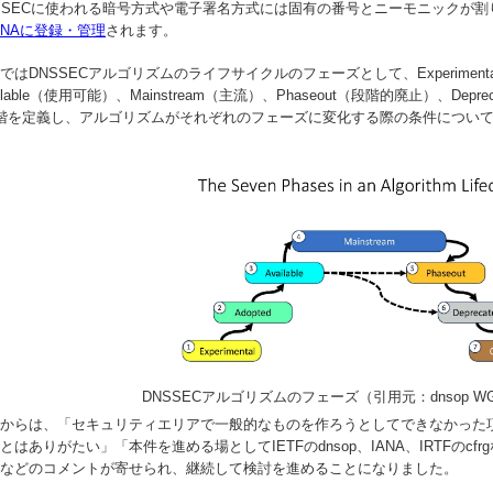
SSECに使われる暗号方式や電子署名方式には固有の番号とニーモニックが割
ANAに登録・管理
されます。
ではDNSSECアルゴリズムのライフサイクルのフェーズとして、Experimenta
ailable（使用可能）、Mainstream（主流）、Phaseout（段階的廃止）、Depr
階を定義し、アルゴリズムがそれぞれのフェーズに変化する際の条件につい
DNSSECアルゴリズムのフェーズ（引用元：dnsop 
からは、「セキュリティエリアで一般的なものを作ろうとしてできなかった項
とはありがたい」「本件を進める場としてIETFのdnsop、IANA、IRTFのc
などのコメントが寄せられ、継続して検討を進めることになりました。