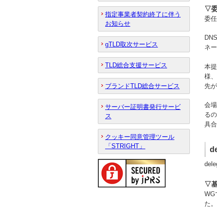
▽委
指定事業者契約終了に伴う
委
お知らせ
DN
gTLD取次サービス
ネー
TLD総合支援サービス
本提
様、
先が
ブランドTLD総合サービス
会場
サーバー証明書発行サービ
るの
ス
具合
クッキー同意管理ツール
「STRIGHT」
d
de
▽基
WG
た。