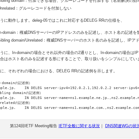
Sibling domain：付加できる場合、グルーレコードを付加する（名前解決の
Unrelated：グルーレコードを付加しない
うに動作します。deleg-05ではこれに対応するDELEG RRの仕様を、
In-domain：権威DNSサーバーのIPアドレスのみを記述し、ホスト名の記述
Sibling domain/Unrelated：権威DNSサーバーのホスト名のみを記述し、
うに、In-domainの場合とそれ以外の場合の2通りとし、In-domainの場合はIPアドレスの
合はホスト名のみを記述する形にすることで、取り扱いをシンプルにしてい
に、それぞれの場合における、DELEG RRの記述例を示します。
-domainの記述例）

mple.jp.    IN DELEG server-ipv4=192.0.2.1,192.0.2.2 server-ipv6=
bling domainの記述例）

mple.jp.    IN DELEG server-name=ns1.example.ne.jp.,ns2.example.n
relatedの記述例）

第124回IETF Meeting報告
IETF全般に関する状況
｜
DNS関連WGの状