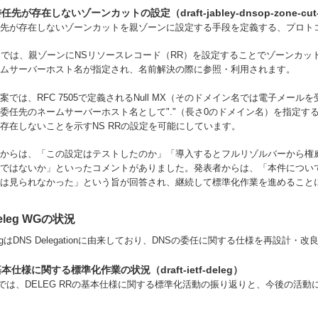
任先が存在しないゾーンカットの設定（draft-jabley-dnsop-zone-cut-t
任先が存在しないゾーンカットを親ゾーンに設定する手段を定義する、プロト
Sでは、親ゾーンにNSリソースレコード（RR）を設定することでゾーンカット
ムサーバーホスト名が指定され、名前解決の際に参照・利用されます。
案では、RFC 7505で定義されるNull MX（そのドメイン名では電子メール
委任先のネームサーバーホスト名として"."（長さ0のドメイン名）を指定す
存在しないことを示すNS RRの設定を可能にしています。
からは、「この設定はテストしたのか」「導入するとフルリゾルバーから権威
ではないか」といったコメントがありました。発表者からは、「本件につい
は見られなかった」という旨が回答され、継続して標準化作業を進めること
eleg WGの状況
legはDNS Delegationに由来しており、DNSの委任に関する仕様を再設計
本仕様に関する標準化作業の状況（draft-ietf-deleg）
では、DELEG RRの基本仕様に関する標準化活動の振り返りと、今後の活