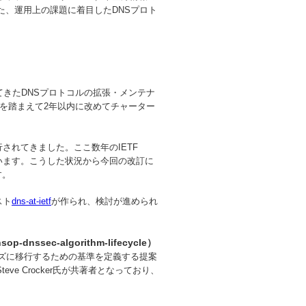
た、運用上の課題に着目したDNSプロト
られてきたDNSプロトコルの拡張・メンテナ
果を踏まえて2年以内に改めてチャーター
行されてきました。ここ数年のIETF
ています。こうした状況から今回の改訂に
す。
スト
dns-at-ietf
が作られ、検討が進められ
ssec-algorithm-lifecycle）
ーズに移行するための基準を定義する提案
ve Crocker氏が共著者となっており、