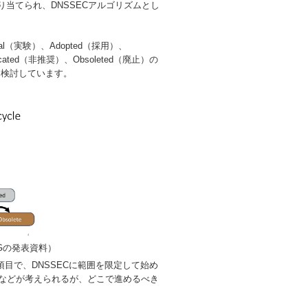
り当てられ、DNSSECアルゴリズムとし
l（実験）、Adopted（採用）、
ecated（非推奨）、Obsoleted（廃止）の
て検討しています。
WGの発表資料）
目で、DNSSECに範囲を限定して始め
frgなどが考えられるが、どこで進めるべき