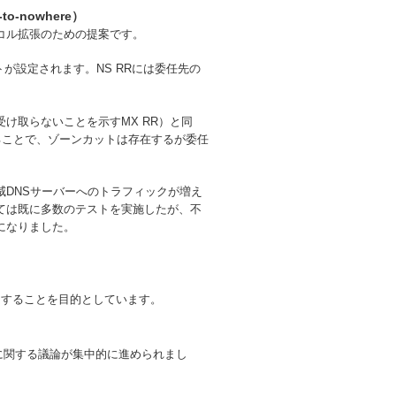
o-nowhere）
コル拡張のための提案です。
が設定されます。NS RRには委任先の
を受け取らないことを示すMX RR）と同
ることで、ゾーンカットは存在するが委任
DNSサーバーへのトラフィックが増え
ては既に多数のテストを実施したが、不
になりました。
・改良することを目的としています。
動に関する議論が集中的に進められまし