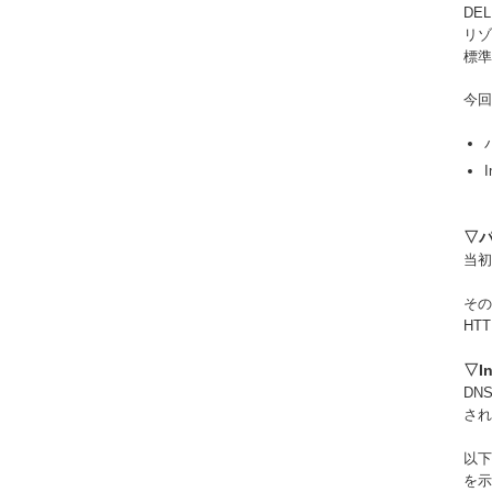
DE
リゾ
標準
今回
▽
当初
その
HT
▽I
DN
され
以下
を示