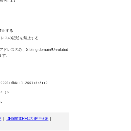
効率が向上）
を禁止する
IPアドレスの記述を禁止する
み、Sibling domain/Unrelated
ます。
2001:db8::1,2001:db8::2

e.jp.

況
｜
DNS関連RFCの発行状況
｜