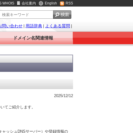
S WHOIS
会社案内
English
RSS
お問い合わせ
|
用語辞典
|
よくある質問
|
ドメイン名関連情報
2025/12/12
況についてご紹介します。
バー（キャッシュDNSサーバー）や登録情報の