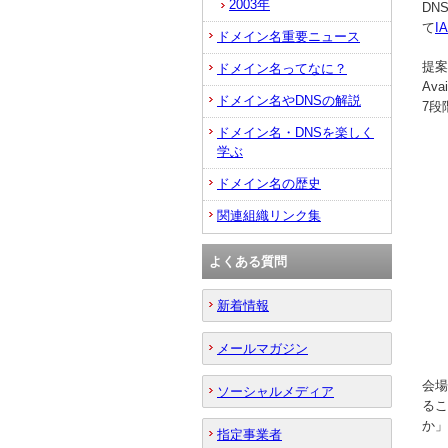
2003年
DN
て
I
ドメイン名重要ニュース
提案
ドメイン名ってなに？
Av
ドメイン名やDNSの解説
7段
ドメイン名・DNSを楽しく
学ぶ
ドメイン名の歴史
関連組織リンク集
よくある質問
新着情報
メールマガジン
会場
ソーシャルメディア
るこ
か」
指定事業者