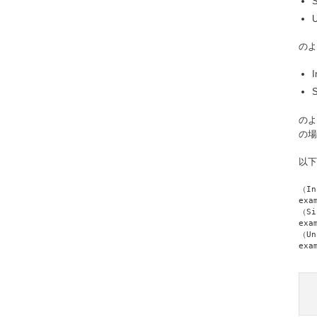
のよ
のよ
の場
以下
（In
exa
（Si
exa
（Un