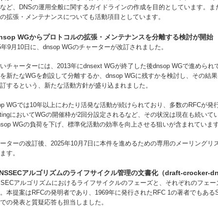
など、DNSの運用全般に関するガイドラインの作成を目的としています。ま
の拡張・メンテナンスについても活動項目としています。
nsop WGからプロトコルの拡張・メンテナンスを分離する検討が開始
25年9月10日に、dnsop WGのチャーターが改訂されました。
いチャーターには、2013年にdnsext WGが終了した後dnsop WGで進め
を新たなWGを創設して分離するか、dnsop WGに残すかを検討し、その結
訂するという、新たな活動方針が盛り込まれました。
sop WGでは10年以上にわたり活発な活動が続けられており、多数のRFCが発
etingにおいてWGの開催枠が2回分設定されるなど、その状況は現在も続い
nsop WGの負荷を下げ、標準化活動の効率を向上させる狙いが含まれていま
ーターの改訂後、2025年10月7日に本件を進めるための専用のメーリングリ
ます。
NSSECアルゴリズムのライフサイクル管理の文書化（draft-crocker-dnsop-dn
SSECアルゴリズムにおけるライフサイクルのフェーズと、それぞれのフェ
。本提案はRFCの発明者であり、1969年に発行されたRFC 1の著者でもあるSte
での発表と質疑応答も担当しました。