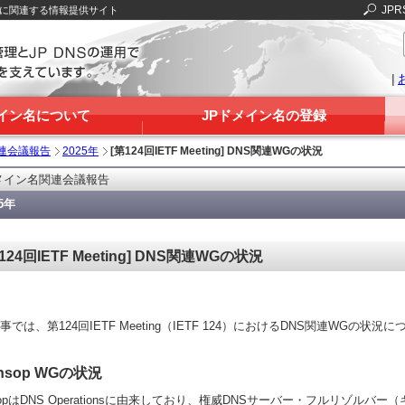
JPR
Sに関連する情報提供サイト
|
メイン名について
JPドメイン名の登録
連会議報告
2025年
[第124回IETF Meeting] DNS関連WGの状況
メイン名関連会議報告
25年
124回IETF Meeting] DNS関連WGの状況
事では、第124回IETF Meeting（IETF 124）におけるDNS関連WGの状
nsop WGの状況
sopはDNS Operationsに由来しており、権威DNSサーバー・フルリゾル