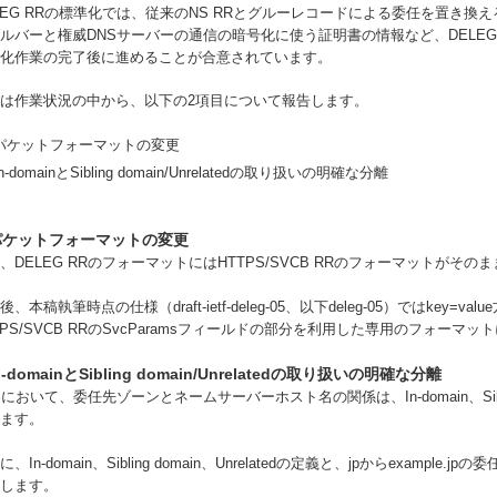
LEG RRの標準化では、従来のNS RRとグルーレコードによる委任を置き
ルバーと権威DNSサーバーの通信の暗号化に使う証明書の情報など、DELEG
化作業の完了後に進めることが合意されています。
は作業状況の中から、以下の2項目について報告します。
パケットフォーマットの変更
In-domainとSibling domain/Unrelatedの取り扱いの明確な分離
パケットフォーマットの変更
、DELEG RRのフォーマットにはHTTPS/SVCB RRのフォーマットがそ
後、本稿執筆時点の仕様（draft-ietf-deleg-05、以下deleg-05）ではke
TPS/SVCB RRのSvcParamsフィールドの部分を利用した専用のフォーマ
n-domainとSibling domain/Unrelatedの取り扱いの明確な分離
Sにおいて、委任先ゾーンとネームサーバーホスト名の関係は、In-domain、Sibling
ます。
に、In-domain、Sibling domain、Unrelatedの定義と、jpからexamp
します。