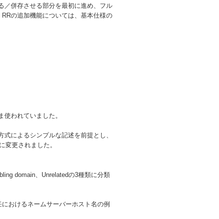
換える／併存させる部分を最初に進め、フル
 RRの追加機能については、基本仕様の
のまま使われていました。
y=value方式によるシンプルな記述を前提とし、
ットに変更されました。
 domain、Unrelatedの3種類に分類
le.jpの委任におけるネームサーバーホスト名の例