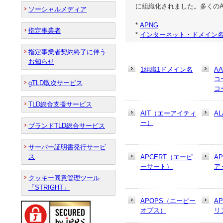
に組織化されました。多くの
ソーシャルメディア
*
APNG
指定事業者
*
インターネット・ドメイン名
指定事業者契約終了に伴う
お知らせ
1組織1ドメイン名
A
コ
gTLD取次サービス
コ
TLD総合支援サービス
AIT（エーアイティ
AL
ー）
ブランドTLD総合サービス
サーバー証明書発行サービ
ス
APCERT（エーピ
A
ーサート）
ア
クッキー同意管理ツール
「STRIGHT」
APOPS（エーピー
A
オプス）
リ