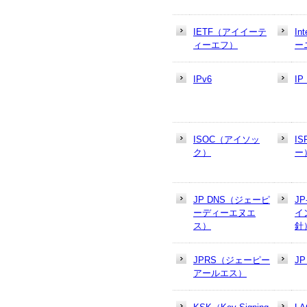
IETF（アイイーテ
In
ィーエフ）
ー
IPv6
I
ISOC（アイソッ
I
ク）
ー
JP DNS（ジェーピ
J
ーディーエヌエ
イ
ス）
針
JPRS（ジェーピー
J
アールエス）