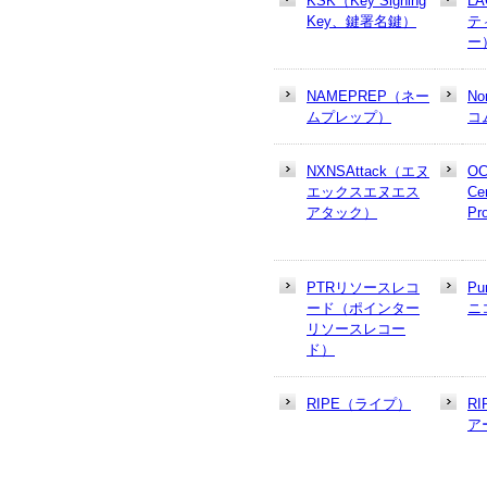
KSK（Key Signing
L
Key、鍵署名鍵）
テ
ー
NAMEPREP（ネー
N
ムプレップ）
コ
NXNSAttack（エヌ
OC
エックスエヌエス
Cer
アタック）
Pr
PTRリソースレコ
Pu
ード（ポインター
ニ
リソースレコー
ド）
RIPE（ライプ）
R
ア