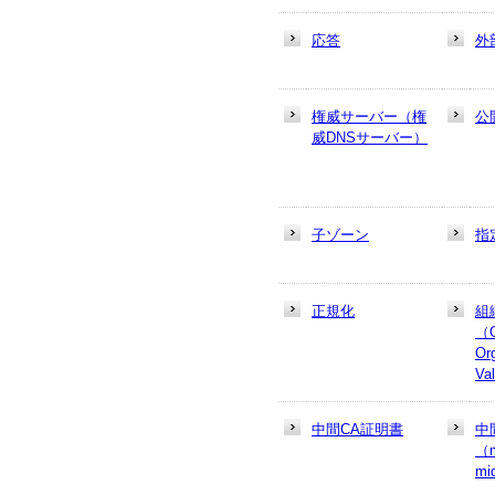
応答
外
権威サーバー（権
公
威DNSサーバー）
子ゾーン
指
正規化
組
（
Or
Va
中間CA証明書
中
（m
mi