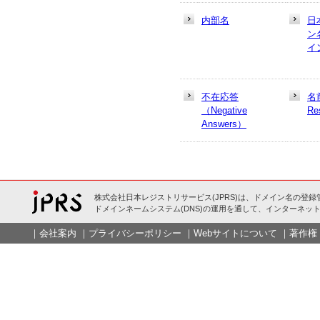
内部名
日
ン
イ
不在応答
名
（Negative
Re
Answers）
株式会社日本レジストリサービス(JPRS)は、ドメイン名の登録
ドメインネームシステム(DNS)の運用を通して、インターネット
｜
会社案内
｜
プライバシーポリシー
｜
Webサイトについて
｜
著作権