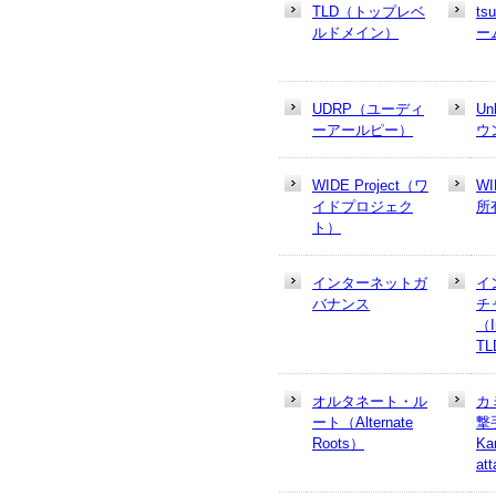
TLD（トップレベ
t
ルドメイン）
ー
UDRP（ユーディ
U
ーアールピー）
ウ
WIDE Project（ワ
W
イドプロジェク
所
ト）
インターネットガ
イ
バナンス
チ
（In
T
オルタネート・ル
カ
ート（Alternate
撃
Roots）
Ka
at