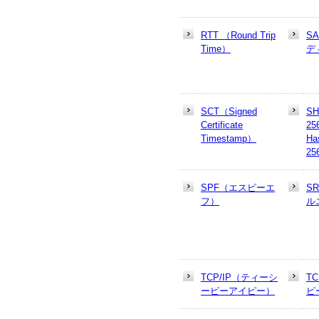
RTT （Round Trip
S
Time）
デ
SCT（Signed
SH
Certificate
25
Timestamp）
Ha
25
SPF（エスピーエ
S
フ）
ル
TCP/IP（ティーシ
T
ーピーアイピー）
ピ