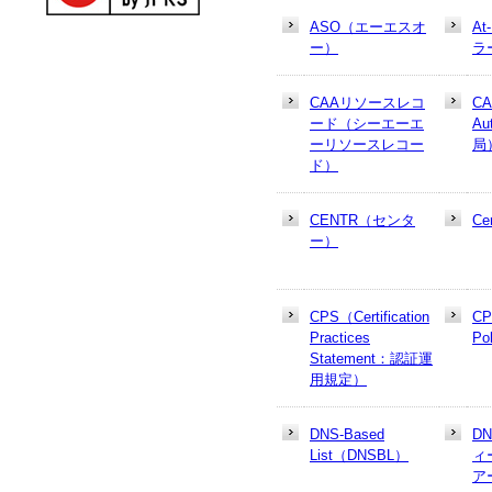
ASO（エーエスオ
At
ー）
ラ
CAAリソースレコ
CA
ード（シーエーエ
Au
ーリソースレコー
局
ド）
CENTR（センタ
Cer
ー）
CPS（Certification
CP
Practices
Po
Statement：認証運
用規定）
DNS-Based
D
List（DNSBL）
ィ
ア