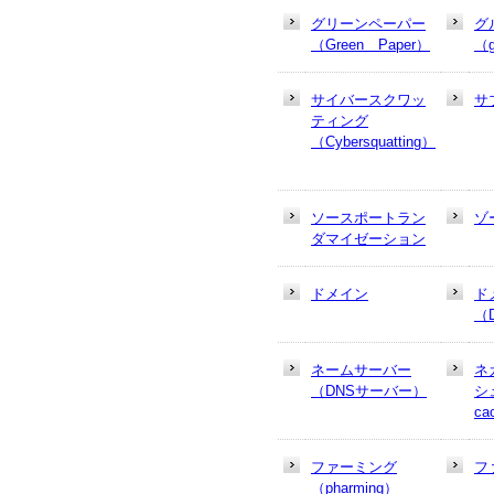
グリーンペーパー
グ
（Green Paper）
（g
サイバースクワッ
サ
ティング
（Cybersquatting）
ソースポートラン
ゾ
ダマイゼーション
ドメイン
ド
（
ネームサーバー
ネ
（DNSサーバー）
シュ
ca
ファーミング
フ
（pharming）