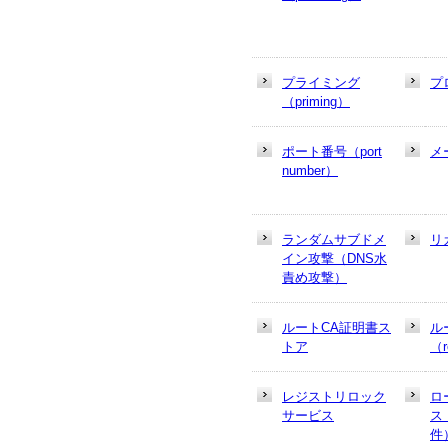
プライミング
プ
（priming）
ポート番号（port
メ
number）
ランダムサブドメ
リ
イン攻撃（DNS水
責め攻撃）
ルートCA証明書ス
ル
トア
（r
レジストリロック
ロ
サービス
ス
件