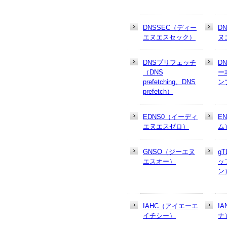
DNSSEC（ディー
D
エヌエスセック）
ヌ
DNSプリフェッチ
D
（DNS
ー
prefetching、DNS
ン
prefetch）
EDNS0（イーディ
E
エヌエスゼロ）
ム
GNSO（ジーエヌ
g
エスオー）
ッ
ン
IAHC（アイエーエ
I
イチシー）
ナ