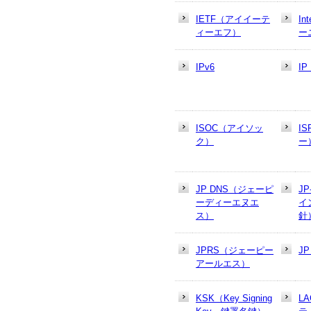
IETF（アイイーテ
In
ィーエフ）
ー
IPv6
I
ISOC（アイソッ
I
ク）
ー
JP DNS（ジェーピ
J
ーディーエヌエ
イ
ス）
針
JPRS（ジェーピー
J
アールエス）
KSK（Key Signing
L