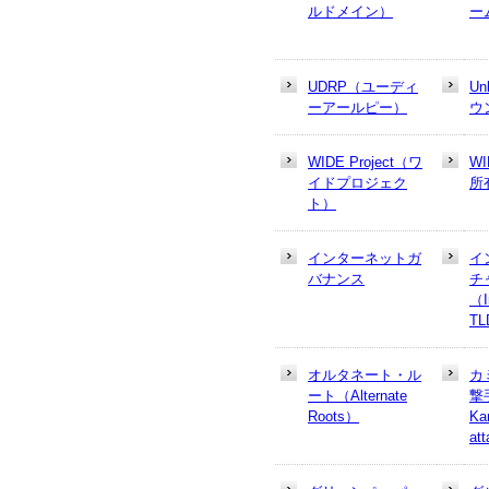
ルドメイン）
ー
UDRP（ユーディ
U
ーアールピー）
ウ
WIDE Project（ワ
W
イドプロジェク
所
ト）
インターネットガ
イ
バナンス
チ
（In
T
オルタネート・ル
カ
ート（Alternate
撃
Roots）
Ka
at