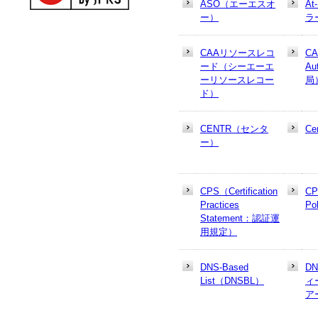
ASO（エーエスオ
At
ー）
ラ
CAAリソースレコ
CA
ード（シーエーエ
Au
ーリソースレコー
局
ド）
CENTR（センタ
Cer
ー）
CPS（Certification
CP
Practices
Po
Statement：認証運
用規定）
DNS-Based
D
List（DNSBL）
ィ
ア