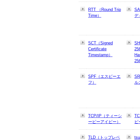
RTT （Round Trip
S
Time）
デ
SCT（Signed
SH
Certificate
25
Timestamp）
Ha
25
SPF（エスピーエ
S
フ）
ル
TCP/IP（ティーシ
T
ーピーアイピー）
ピ
TLD（トップレベ
t