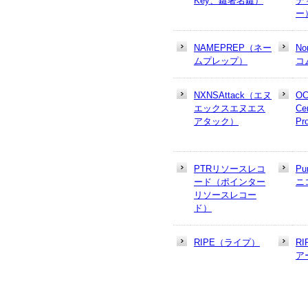
Key、鍵署名鍵）
テ
ー
NAMEPREP（ネー
N
ムプレップ）
コ
NXNSAttack（エヌ
OC
エックスエヌエス
Cer
アタック）
Pr
PTRリソースレコ
Pu
ード（ポインター
ニ
リソースレコー
ド）
RIPE（ライプ）
R
ア