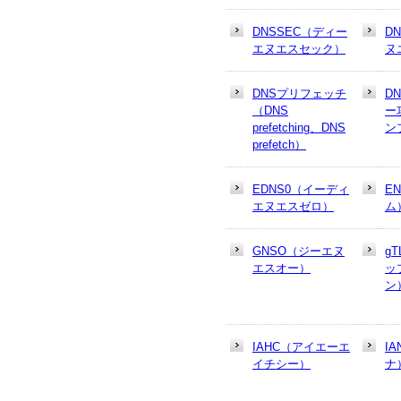
DNSSEC（ディー
D
エヌエスセック）
ヌ
DNSプリフェッチ
D
（DNS
ー
prefetching、DNS
ン
prefetch）
EDNS0（イーディ
E
エヌエスゼロ）
ム
GNSO（ジーエヌ
g
エスオー）
ッ
ン
IAHC（アイエーエ
I
イチシー）
ナ