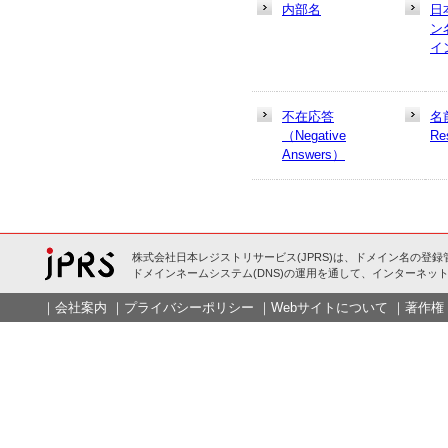
内部名
日
ン
イ
不在応答
名
（Negative
Re
Answers）
株式会社日本レジストリサービス(JPRS)は、ドメイン名の登録
ドメインネームシステム(DNS)の運用を通して、インターネット
｜
会社案内
｜
プライバシーポリシー
｜
Webサイトについて
｜
著作権