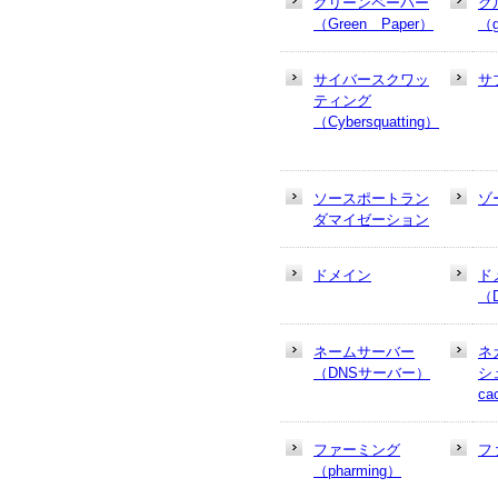
グリーンペーパー
グ
（Green Paper）
（g
サイバースクワッ
サ
ティング
（Cybersquatting）
ソースポートラン
ゾ
ダマイゼーション
ドメイン
ド
（
ネームサーバー
ネ
（DNSサーバー）
シュ
ca
ファーミング
フ
（pharming）