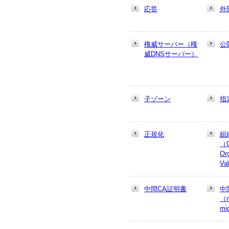
応答
外
権威サーバー（権
公
威DNSサーバー）
子ゾーン
指
正規化
組
（
Or
Va
中間CA証明書
中
（m
mi