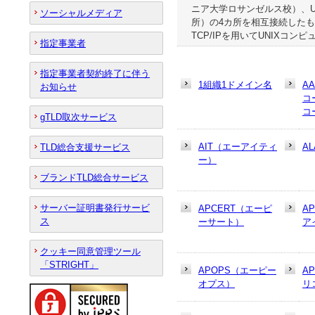
ニア大学ロサンゼルス校）、U
ソーシャルメディア
所）の4カ所を相互接続した
TCP/IPを用いてUNIXコ
指定事業者
指定事業者契約終了に伴う
1組織1ドメイン名
A
お知らせ
コ
コ
gTLD取次サービス
AIT（エーアイティ
AL
TLD総合支援サービス
ー）
ブランドTLD総合サービス
サーバー証明書発行サービ
APCERT（エーピ
A
ス
ーサート）
ア
クッキー同意管理ツール
「STRIGHT」
APOPS（エーピー
A
オプス）
リ