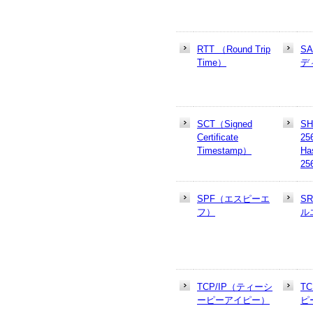
RTT （Round Trip
S
Time）
デ
SCT（Signed
SH
Certificate
25
Timestamp）
Ha
25
SPF（エスピーエ
S
フ）
ル
TCP/IP（ティーシ
T
ーピーアイピー）
ピ