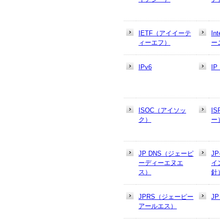
IETF（アイイーテ
In
ィーエフ）
ー
IPv6
I
ISOC（アイソッ
I
ク）
ー
JP DNS（ジェーピ
J
ーディーエヌエ
イ
ス）
針
JPRS（ジェーピー
J
アールエス）