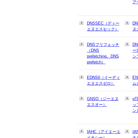
ア
DNSSEC（ディー
D
エヌエスセック）
ヌ
DNSプリフェッチ
D
（DNS
ー
prefetching、DNS
ン
prefetch）
EDNS0（イーディ
E
エヌエスゼロ）
ム
GNSO（ジーエヌ
g
エスオー）
ッ
ン
IAHC（アイエーエ
I
イチシー）
ナ