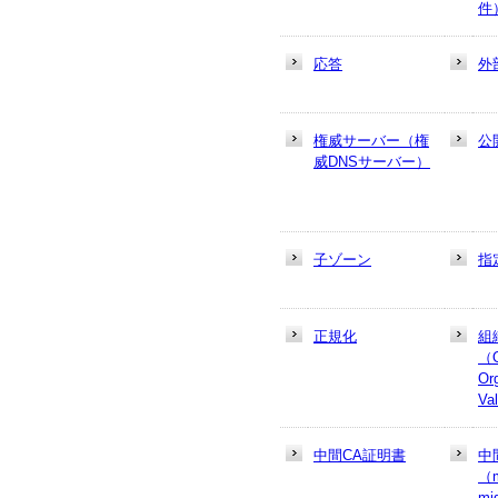
件
応答
外
権威サーバー（権
公
威DNSサーバー）
子ゾーン
指
正規化
組
（
Or
Va
中間CA証明書
中
（m
mi