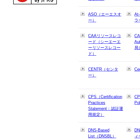
ASO（エーエスオ
At
ー）
ラ
CAAリソースレコ
CA
ード（シーエーエ
Au
ーリソースレコー
局
ド）
CENTR（センタ
Cer
ー）
CPS（Certification
CP
Practices
Po
Statement：認証運
用規定）
DNS-Based
D
List（DNSBL）
ィ