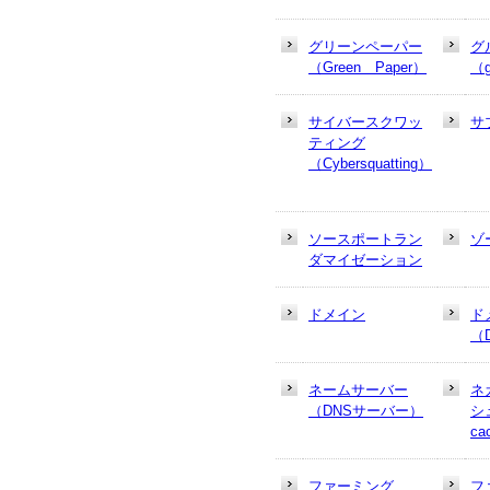
グリーンペーパー
グ
（Green Paper）
（g
サイバースクワッ
サ
ティング
（Cybersquatting）
ソースポートラン
ゾ
ダマイゼーション
ドメイン
ド
（
ネームサーバー
ネ
（DNSサーバー）
シュ
ca
ファーミング
フ