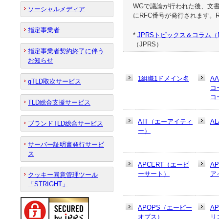
WGで議論が行われた後、文書
ソーシャルメディア
にRFC番号が発行されます。
指定事業者
*
JPRSトピックス＆コラム（
（JPRS）
指定事業者契約終了に伴う
お知らせ
1組織1ドメイン名
A
gTLD取次サービス
コ
コ
TLD総合支援サービス
AIT（エーアイティ
AL
ブランドTLD総合サービス
ー）
サーバー証明書発行サービ
ス
APCERT（エーピ
A
ーサート）
ア
クッキー同意管理ツール
「STRIGHT」
APOPS（エーピー
A
オプス）
リ