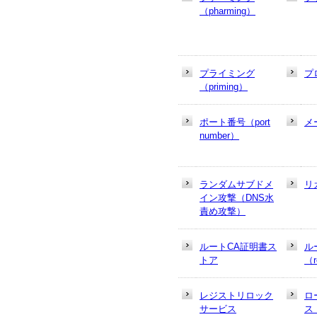
（pharming）
プライミング
プ
（priming）
ポート番号（port
メ
number）
ランダムサブドメ
リ
イン攻撃（DNS水
責め攻撃）
ルートCA証明書ス
ル
トア
（r
レジストリロック
ロ
サービス
ス