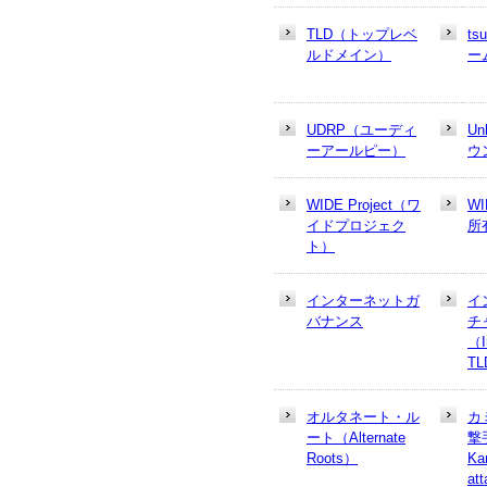
TLD（トップレベ
t
ルドメイン）
ー
UDRP（ユーディ
U
ーアールピー）
ウ
WIDE Project（ワ
W
イドプロジェク
所
ト）
インターネットガ
イ
バナンス
チ
（In
T
オルタネート・ル
カ
ート（Alternate
撃
Roots）
Ka
at