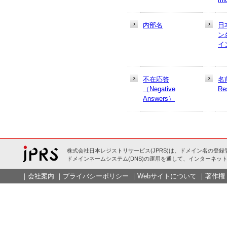
内部名
日
ン
イ
不在応答
名
（Negative
Re
Answers）
株式会社日本レジストリサービス(JPRS)は、ドメイン名の登録
ドメインネームシステム(DNS)の運用を通して、インターネット
｜
会社案内
｜
プライバシーポリシー
｜
Webサイトについて
｜
著作権