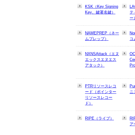
KSK（Key Signing
L
Key、鍵署名鍵）
テ
ー
NAMEPREP（ネー
N
ムプレップ）
コ
NXNSAttack（エヌ
OC
エックスエヌエス
Cer
アタック）
Pr
PTRリソースレコ
Pu
ード（ポインター
ニ
リソースレコー
ド）
RIPE（ライプ）
R
ア