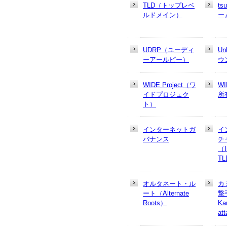
TLD（トップレベ
t
ルドメイン）
ー
UDRP（ユーディ
U
ーアールピー）
ウ
WIDE Project（ワ
W
イドプロジェク
所
ト）
インターネットガ
イ
バナンス
チ
（In
T
オルタネート・ル
カ
ート（Alternate
撃
Roots）
Ka
at