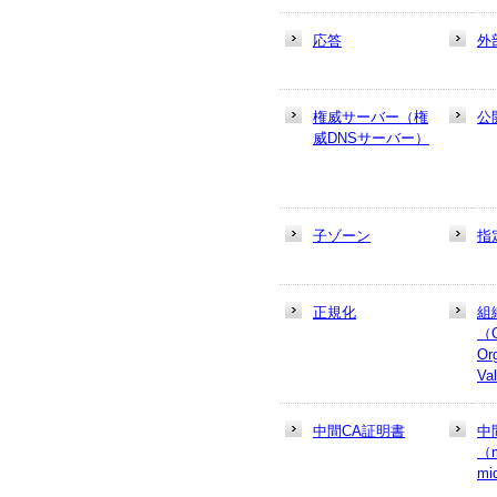
応答
外
権威サーバー（権
公
威DNSサーバー）
子ゾーン
指
正規化
組
（
Or
Va
中間CA証明書
中
（m
mi