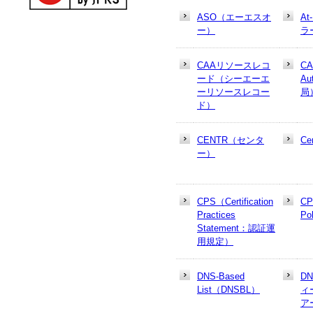
ASO（エーエスオ
At
ー）
ラ
CAAリソースレコ
CA
ード（シーエーエ
Au
ーリソースレコー
局
ド）
CENTR（センタ
Cer
ー）
CPS（Certification
CP
Practices
Po
Statement：認証運
用規定）
DNS-Based
D
List（DNSBL）
ィ
ア