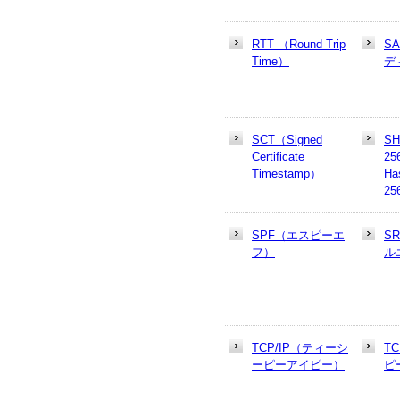
RTT （Round Trip
S
Time）
デ
SCT（Signed
SH
Certificate
25
Timestamp）
Ha
25
SPF（エスピーエ
S
フ）
ル
TCP/IP（ティーシ
T
ーピーアイピー）
ピ