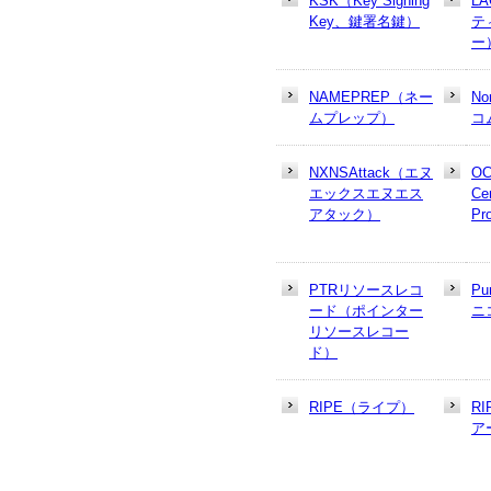
KSK（Key Signing
L
Key、鍵署名鍵）
テ
ー
NAMEPREP（ネー
N
ムプレップ）
コ
NXNSAttack（エヌ
OC
エックスエヌエス
Cer
アタック）
Pr
PTRリソースレコ
Pu
ード（ポインター
ニ
リソースレコー
ド）
RIPE（ライプ）
R
ア