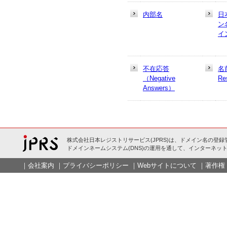
内部名
日
ン
イ
不在応答
名
（Negative
Re
Answers）
株式会社日本レジストリサービス(JPRS)は、ドメイン名の登録
ドメインネームシステム(DNS)の運用を通して、インターネット
｜
会社案内
｜
プライバシーポリシー
｜
Webサイトについて
｜
著作権