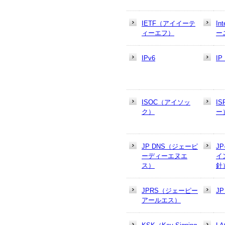
IETF（アイイーテ
In
ィーエフ）
ー
IPv6
I
ISOC（アイソッ
I
ク）
ー
JP DNS（ジェーピ
J
ーディーエヌエ
イ
ス）
針
JPRS（ジェーピー
J
アールエス）