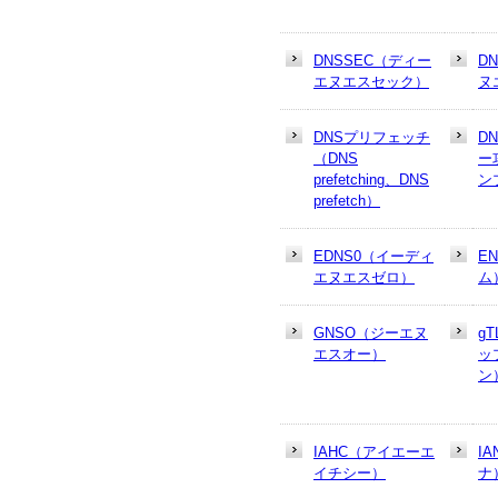
DNSSEC（ディー
D
エヌエスセック）
ヌ
DNSプリフェッチ
D
（DNS
ー
prefetching、DNS
ン
prefetch）
EDNS0（イーディ
E
エヌエスゼロ）
ム
GNSO（ジーエヌ
g
エスオー）
ッ
ン
IAHC（アイエーエ
I
イチシー）
ナ