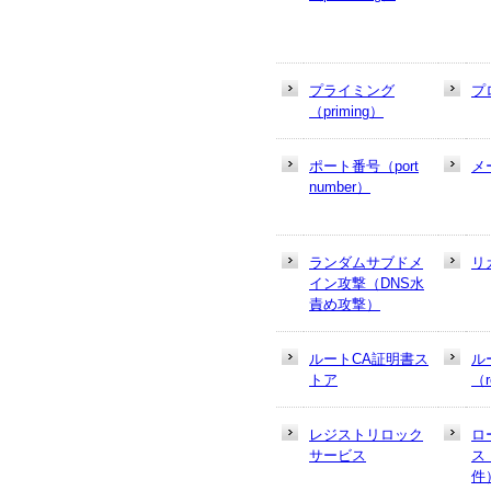
プライミング
プ
（priming）
ポート番号（port
メ
number）
ランダムサブドメ
リ
イン攻撃（DNS水
責め攻撃）
ルートCA証明書ス
ル
トア
（r
レジストリロック
ロ
サービス
ス
件