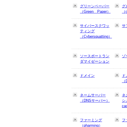
グリーンペーパー
グ
（Green Paper）
（g
サイバースクワッ
サ
ティング
（Cybersquatting）
ソースポートラン
ゾ
ダマイゼーション
ドメイン
ド
（
ネームサーバー
ネ
（DNSサーバー）
シュ
ca
ファーミング
フ
（pharming）