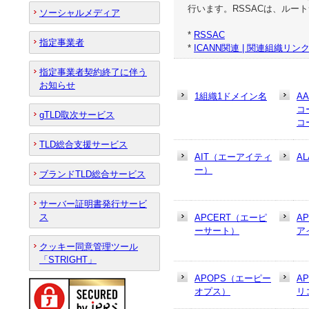
行います。RSSACは、ルー
ソーシャルメディア
*
RSSAC
指定事業者
*
ICANN関連 | 関連組織リン
指定事業者契約終了に伴う
お知らせ
1組織1ドメイン名
A
コ
gTLD取次サービス
コ
TLD総合支援サービス
AIT（エーアイティ
AL
ー）
ブランドTLD総合サービス
サーバー証明書発行サービ
ス
APCERT（エーピ
A
ーサート）
ア
クッキー同意管理ツール
「STRIGHT」
APOPS（エーピー
A
オプス）
リ