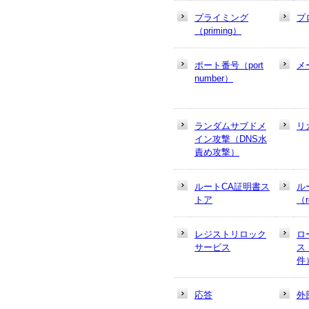
プライミング
プ
（priming）
ポート番号（port
メ
number）
ランダムサブドメ
リ
イン攻撃（DNS水
責め攻撃）
ルートCA証明書ス
ル
トア
（r
レジストリロック
ロ
サービス
ス
件
応答
外