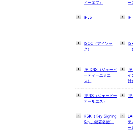
ィーエフ）
ー
IPv6
I
ISOC（アイソッ
I
ク）
ー
JP DNS（ジェーピ
J
ーディーエヌエ
イ
ス）
針
JPRS（ジェーピー
J
アールエス）
KSK（Key Signing
L
Key、鍵署名鍵）
テ
ー