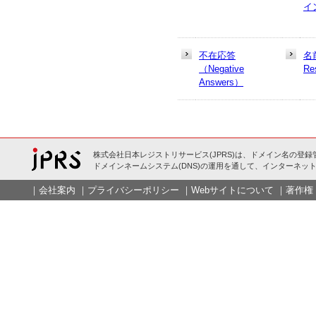
イ
不在応答
名
（Negative
Re
Answers）
株式会社日本レジストリサービス(JPRS)は、ドメイン名の登録
ドメインネームシステム(DNS)の運用を通して、インターネット
｜
会社案内
｜
プライバシーポリシー
｜
Webサイトについて
｜
著作権