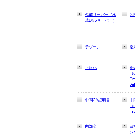
権威サーバー（権
公
威DNSサーバー）
子ゾーン
指
正規化
組
（
Or
Va
中間CA証明書
中
（m
mi
内部名
日
ン