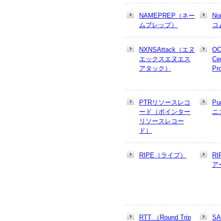
NAMEPREP（ネー
N
ムプレップ）
コ
NXNSAttack（エヌ
OC
エックスエヌエス
Cer
アタック）
Pr
PTRリソースレコ
Pu
ード（ポインター
ニ
リソースレコー
ド）
RIPE（ライプ）
R
ア
RTT （Round Trip
S