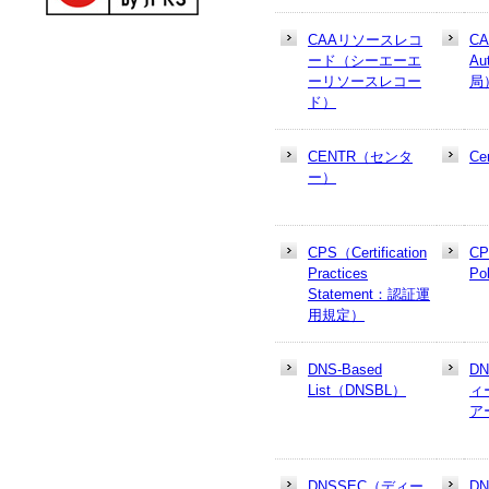
CAAリソースレコ
CA
ード（シーエーエ
Au
ーリソースレコー
局
ド）
CENTR（センタ
Cer
ー）
CPS（Certification
CP
Practices
Po
Statement：認証運
用規定）
DNS-Based
D
List（DNSBL）
ィ
ア
DNSSEC（ディー
D