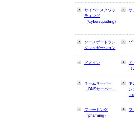
サイバースクワッ
サ
ティング
（Cybersquatting）
ソースポートラン
ゾ
ダマイゼーション
ドメイン
ド
（
ネームサーバー
ネ
（DNSサーバー）
シュ
ca
ファーミング
フ
（pharming）