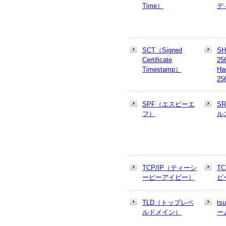
Time）
デ
SCT（Signed
SH
Certificate
25
Timestamp）
Ha
25
SPF（エスピーエ
S
フ）
ル
TCP/IP（ティーシ
T
ーピーアイピー）
ピ
TLD（トップレベ
t
ルドメイン）
ー