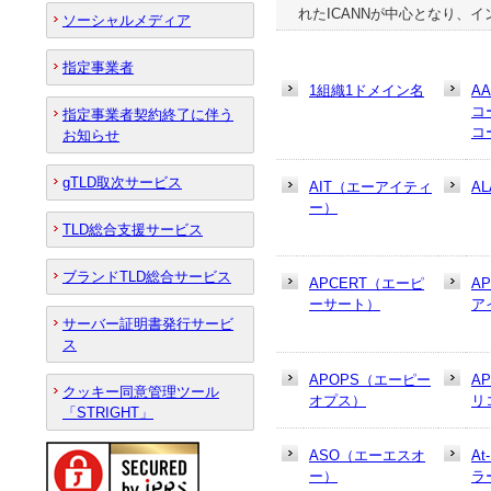
れたICANNが中心となり、
ソーシャルメディア
指定事業者
1組織1ドメイン名
A
コ
指定事業者契約終了に伴う
コ
お知らせ
gTLD取次サービス
AIT（エーアイティ
AL
ー）
TLD総合支援サービス
ブランドTLD総合サービス
APCERT（エーピ
A
ーサート）
ア
サーバー証明書発行サービ
ス
APOPS（エーピー
A
クッキー同意管理ツール
オプス）
リ
「STRIGHT」
ASO（エーエスオ
At
ー）
ラ