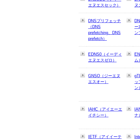
エヌエスセック）
ヌ
DNSプリフェッチ
D
（DNS
ー
prefetching、DNS
ン
prefetch）
EDNS0（イーディ
E
エヌエスゼロ）
ム
GNSO（ジーエヌ
g
エスオー）
ッ
ン
IAHC（アイエーエ
I
イチシー）
ナ
IETF（アイイーテ
In