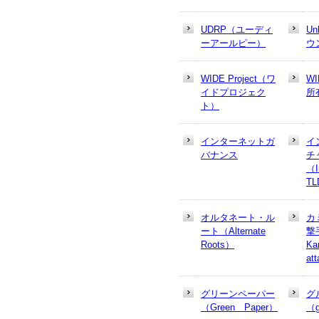
UDRP（ユーディ
U
ーアールピー）
ウ
WIDE Project（ワ
W
イドプロジェク
所
ト）
インターネットガ
イ
バナンス
チ
（In
T
オルタネート・ル
カ
ート（Alternate
撃
Roots）
Ka
at
グリーンペーパー
グ
（Green Paper）
（g