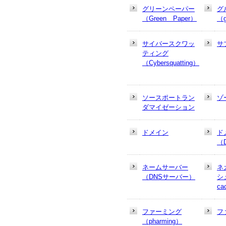
グリーンペーパー
グ
（Green Paper）
（g
サイバースクワッ
サ
ティング
（Cybersquatting）
ソースポートラン
ゾ
ダマイゼーション
ドメイン
ド
（
ネームサーバー
ネ
（DNSサーバー）
シュ
ca
ファーミング
フ
（pharming）