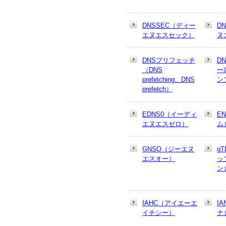
DNSSEC（ディー
D
エヌエスセック）
ヌ
DNSプリフェッチ
D
（DNS
ー
prefetching、DNS
ン
prefetch）
EDNS0（イーディ
E
エヌエスゼロ）
ム
GNSO（ジーエヌ
g
エスオー）
ッ
ン
IAHC（アイエーエ
I
イチシー）
ナ