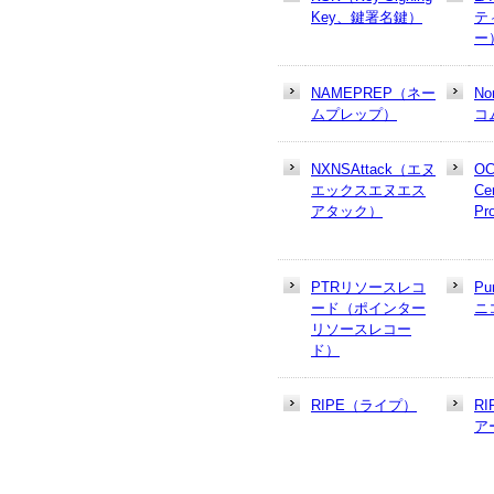
Key、鍵署名鍵）
テ
ー
NAMEPREP（ネー
N
ムプレップ）
コ
NXNSAttack（エヌ
OC
エックスエヌエス
Cer
アタック）
Pr
PTRリソースレコ
Pu
ード（ポインター
ニ
リソースレコー
ド）
RIPE（ライプ）
R
ア