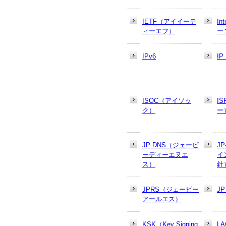
IETF（アイイーテ
In
ィーエフ）
ー
IPv6
I
ISOC（アイソッ
I
ク）
ー
JP DNS（ジェーピ
J
ーディーエヌエ
イ
ス）
針
JPRS（ジェーピー
J
アールエス）
KSK（Key Signing
L