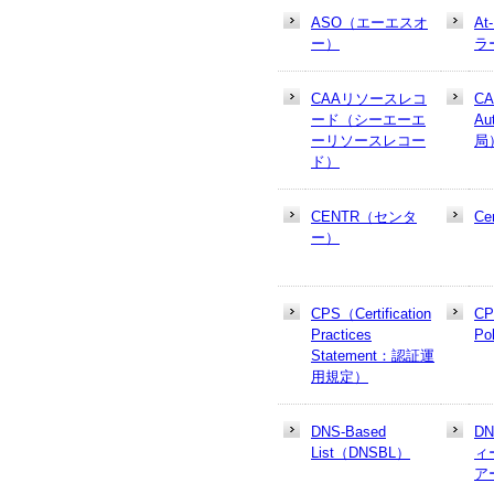
ASO（エーエスオ
At
ー）
ラ
CAAリソースレコ
CA
ード（シーエーエ
Au
ーリソースレコー
局
ド）
CENTR（センタ
Cer
ー）
CPS（Certification
CP
Practices
Po
Statement：認証運
用規定）
DNS-Based
D
List（DNSBL）
ィ
ア