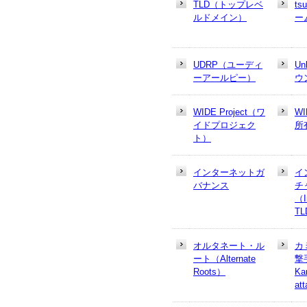
TLD（トップレベ
t
ルドメイン）
ー
UDRP（ユーディ
U
ーアールピー）
ウ
WIDE Project（ワ
W
イドプロジェク
所
ト）
インターネットガ
イ
バナンス
チ
（In
T
オルタネート・ル
カ
ート（Alternate
撃
Roots）
Ka
at