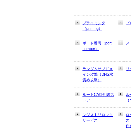
プライミング
プ
（priming）
ポート番号（port
メ
number）
ランダムサブドメ
リ
イン攻撃（DNS水
責め攻撃）
ルートCA証明書ス
ル
トア
（r
レジストリロック
ロ
サービス
ス
件