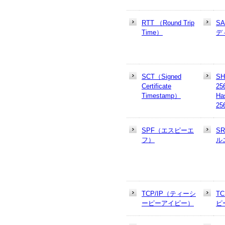
RTT （Round Trip
S
Time）
デ
SCT（Signed
SH
Certificate
25
Timestamp）
Ha
25
SPF（エスピーエ
S
フ）
ル
TCP/IP（ティーシ
T
ーピーアイピー）
ピ