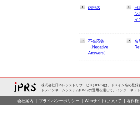
内部名
日
ン
イ
不在応答
名
（Negative
Re
Answers）
株式会社日本レジストリサービス(JPRS)は、ドメイン名の登録
ドメインネームシステム(DNS)の運用を通して、インターネット
｜
会社案内
｜
プライバシーポリシー
｜
Webサイトについて
｜
著作権