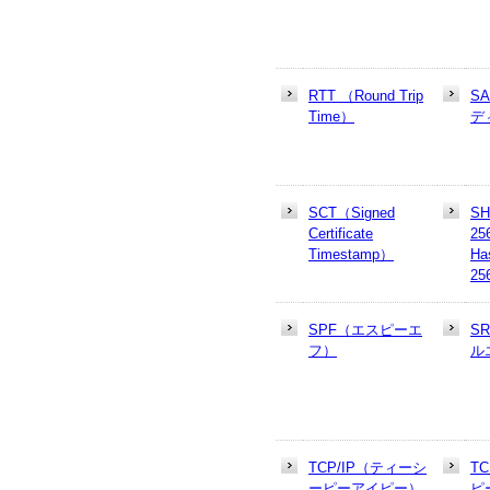
RTT （Round Trip
S
Time）
デ
SCT（Signed
SH
Certificate
25
Timestamp）
Ha
25
SPF（エスピーエ
S
フ）
ル
TCP/IP（ティーシ
T
ーピーアイピー）
ピ