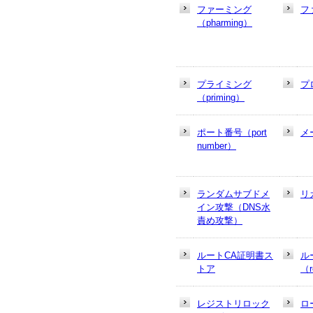
ファーミング
フ
（pharming）
プライミング
プ
（priming）
ポート番号（port
メ
number）
ランダムサブドメ
リ
イン攻撃（DNS水
責め攻撃）
ルートCA証明書ス
ル
トア
（r
レジストリロック
ロ