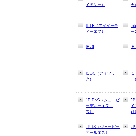
イチシー）
ナ
IETF（アイイーテ
In
ィーエフ）
ー
IPv6
I
ISOC（アイソッ
I
ク）
ー
JP DNS（ジェーピ
J
ーディーエヌエ
イ
ス）
針
JPRS（ジェーピー
J
アールエス）