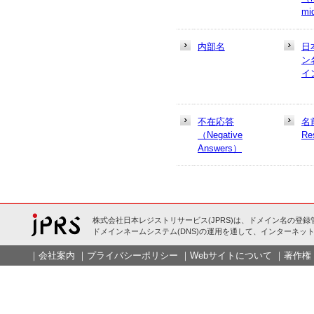
mi
内部名
日
ン
イ
不在応答
名
（Negative
Re
Answers）
株式会社日本レジストリサービス(JPRS)は、ドメイン名の登録
ドメインネームシステム(DNS)の運用を通して、インターネット
｜
会社案内
｜
プライバシーポリシー
｜
Webサイトについて
｜
著作権