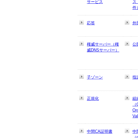
サービス
ス
件
応答
外
権威サーバー（権
公
威DNSサーバー）
子ゾーン
指
正規化
組
（
Or
Va
中間CA証明書
中
（m