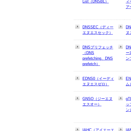
List（DNSBL）
ィ
ア
DNSSEC（ディー
D
エヌエスセック）
ヌ
DNSプリフェッチ
D
（DNS
ー
prefetching、DNS
ン
prefetch）
EDNS0（イーディ
E
エヌエスゼロ）
ム
GNSO（ジーエヌ
g
エスオー）
ッ
ン
IAHC（アイエーエ
I