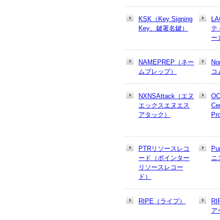
KSK（Key Signing
L
Key、鍵署名鍵）
テ
ー
NAMEPREP（ネー
N
ムプレップ）
コ
NXNSAttack（エヌ
OC
エックスエヌエス
Cer
アタック）
Pr
PTRリソースレコ
Pu
ード（ポインター
ニ
リソースレコー
ド）
RIPE（ライプ）
R
ア