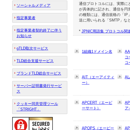
通信プロトコルには、実際に
ソーシャルメディア
が具体的に記され、通信を円
の種類には、通信規格の「IP
指定事業者
送に用いられる「SMTP」な
指定事業者契約終了に伴う
*
JPNIC用語集 プロトコル関
お知らせ
gTLD取次サービス
1組織1ドメイン名
A
コ
TLD総合支援サービス
コ
ブランドTLD総合サービス
AIT（エーアイティ
AL
ー）
サーバー証明書発行サービ
ス
APCERT（エーピ
A
クッキー同意管理ツール
ーサート）
ア
「STRIGHT」
APOPS（エーピー
A