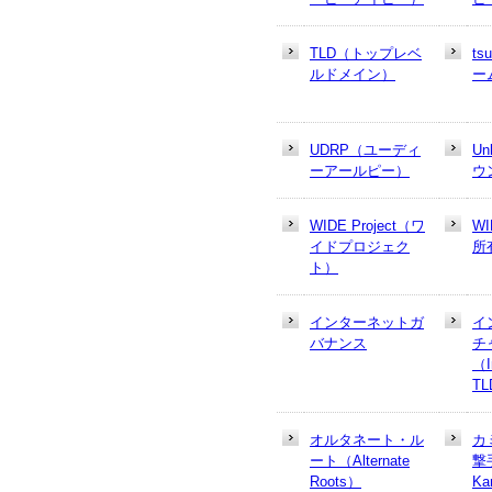
TLD（トップレベ
t
ルドメイン）
ー
UDRP（ユーディ
U
ーアールピー）
ウ
WIDE Project（ワ
W
イドプロジェク
所
ト）
インターネットガ
イ
バナンス
チ
（In
T
オルタネート・ル
カ
ート（Alternate
撃
Roots）
Ka