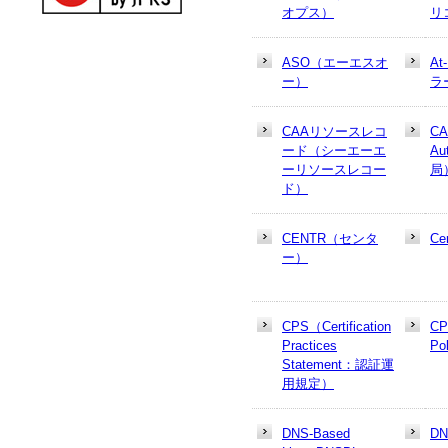
オプス）
リ
ASO（エーエスオ
At
ー）
ラ
CAAリソースレコ
CA
ード（シーエーエ
Au
ーリソースレコー
局
ド）
CENTR（センタ
Cer
ー）
CPS（Certification
CP
Practices
Po
Statement：認証運
用規定）
DNS-Based
D