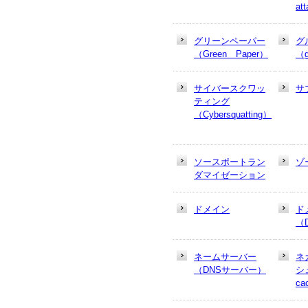
at
グリーンペーパー
グ
（Green Paper）
（g
サイバースクワッ
サ
ティング
（Cybersquatting）
ソースポートラン
ゾ
ダマイゼーション
ドメイン
ド
（
ネームサーバー
ネ
（DNSサーバー）
シュ
ca