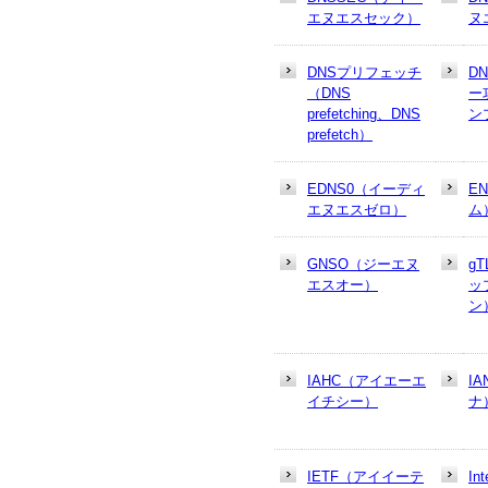
エヌエスセック）
ヌ
DNSプリフェッチ
D
（DNS
ー
prefetching、DNS
ン
prefetch）
EDNS0（イーディ
E
エヌエスゼロ）
ム
GNSO（ジーエヌ
g
エスオー）
ッ
ン
IAHC（アイエーエ
I
イチシー）
ナ
IETF（アイイーテ
In