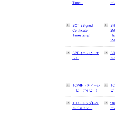
Time）
デ
SCT（Signed
SH
Certificate
25
Timestamp）
Ha
25
SPF（エスピーエ
S
フ）
ル
TCP/IP（ティーシ
T
ーピーアイピー）
ピ
TLD（トップレベ
t
ルドメイン）
ー