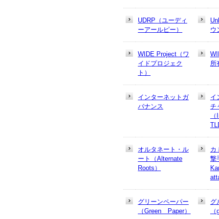
UDRP（ユーディ
U
ーアールピー）
ウ
WIDE Project（ワ
W
イドプロジェク
所
ト）
インターネットガ
イ
バナンス
チ
（In
T
オルタネート・ル
カ
ート（Alternate
撃
Roots）
Ka
at
グリーンペーパー
グ
（Green Paper）
（g