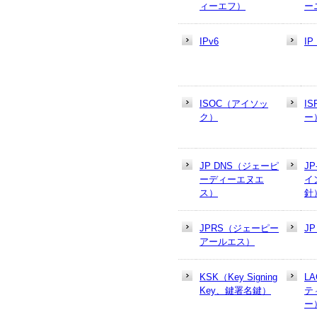
ィーエフ）
ー
IPv6
I
ISOC（アイソッ
I
ク）
ー
JP DNS（ジェーピ
J
ーディーエヌエ
イ
ス）
針
JPRS（ジェーピー
J
アールエス）
KSK（Key Signing
L
Key、鍵署名鍵）
テ
ー