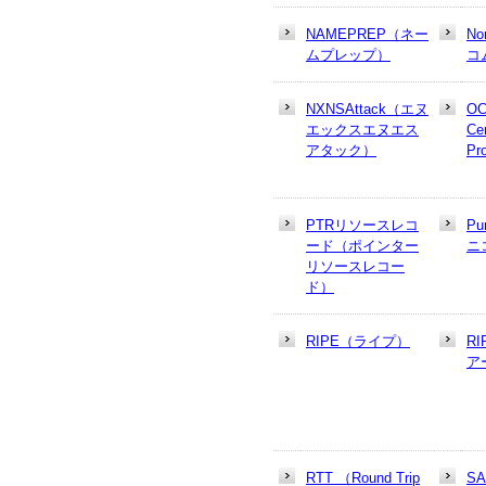
NAMEPREP（ネー
N
ムプレップ）
コ
NXNSAttack（エヌ
OC
エックスエヌエス
Cer
アタック）
Pr
PTRリソースレコ
Pu
ード（ポインター
ニ
リソースレコー
ド）
RIPE（ライプ）
R
ア
RTT （Round Trip
S