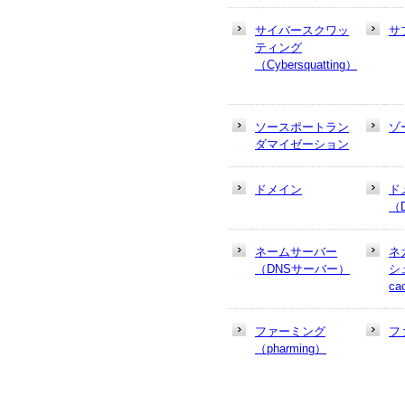
サイバースクワッ
サ
ティング
（Cybersquatting）
ソースポートラン
ゾ
ダマイゼーション
ドメイン
ド
（
ネームサーバー
ネ
（DNSサーバー）
シュ
ca
ファーミング
フ
（pharming）