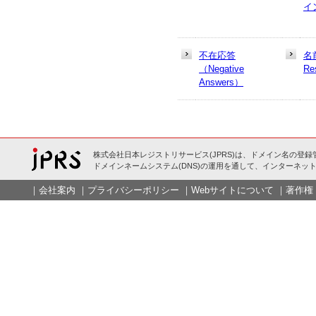
イ
不在応答
名
（Negative
Re
Answers）
株式会社日本レジストリサービス(JPRS)は、ドメイン名の登録
ドメインネームシステム(DNS)の運用を通して、インターネット
｜
会社案内
｜
プライバシーポリシー
｜
Webサイトについて
｜
著作権