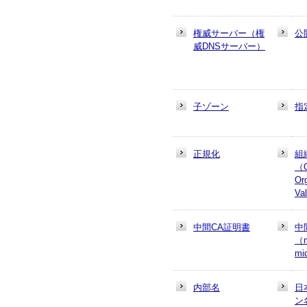
権威サーバー（権
公
威DNSサーバー）
子ゾーン
指
正規化
組
（
Or
Va
中間CA証明書
中
（m
mi
内部名
日
ン