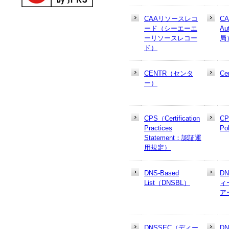
CAAリソースレコ
CA
ード（シーエーエ
Au
ーリソースレコー
局
ド）
CENTR（センタ
Cer
ー）
CPS（Certification
CP
Practices
Po
Statement：認証運
用規定）
DNS-Based
D
List（DNSBL）
ィ
ア
DNSSEC（ディー
D