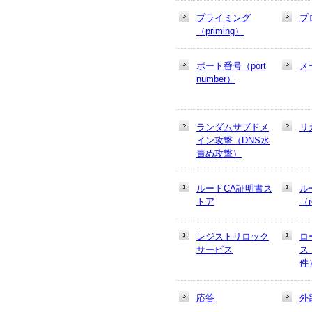
プライミング
プ
（priming）
ポート番号（port
メ
number）
ランダムサブドメ
リ
イン攻撃（DNS水
責め攻撃）
ルートCA証明書ス
ル
トア
（r
レジストリロック
ロ
サービス
ス
件
応答
外