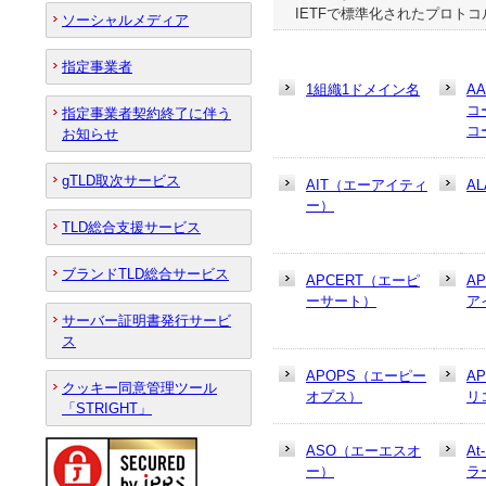
IETFで標準化されたプロト
ソーシャルメディア
指定事業者
1組織1ドメイン名
A
コ
指定事業者契約終了に伴う
コ
お知らせ
gTLD取次サービス
AIT（エーアイティ
AL
ー）
TLD総合支援サービス
ブランドTLD総合サービス
APCERT（エーピ
A
ーサート）
ア
サーバー証明書発行サービ
ス
APOPS（エーピー
A
クッキー同意管理ツール
オプス）
リ
「STRIGHT」
ASO（エーエスオ
At
ー）
ラ