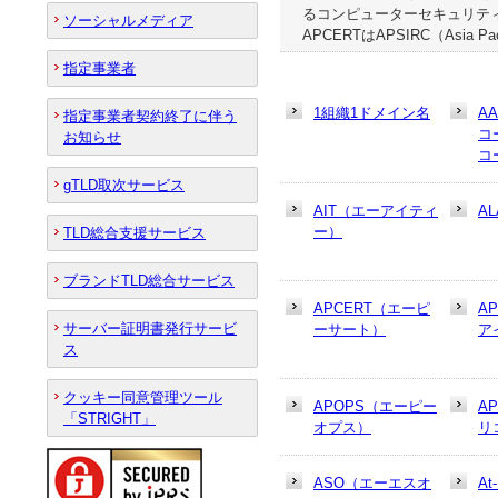
るコンピューターセキュリティ
ソーシャルメディア
APCERTはAPSIRC（Asia Pacif
指定事業者
1組織1ドメイン名
A
指定事業者契約終了に伴う
コ
お知らせ
コ
gTLD取次サービス
AIT（エーアイティ
AL
ー）
TLD総合支援サービス
ブランドTLD総合サービス
APCERT（エーピ
A
サーバー証明書発行サービ
ーサート）
ア
ス
クッキー同意管理ツール
APOPS（エーピー
A
「STRIGHT」
オプス）
リ
ASO（エーエスオ
At