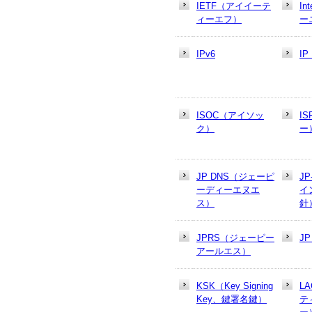
IETF（アイイーテ
In
ィーエフ）
ー
IPv6
I
ISOC（アイソッ
I
ク）
ー
JP DNS（ジェーピ
J
ーディーエヌエ
イ
ス）
針
JPRS（ジェーピー
J
アールエス）
KSK（Key Signing
L
Key、鍵署名鍵）
テ