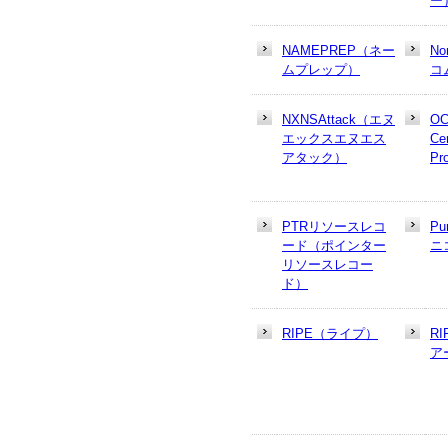
ー
NAMEPREP（ネー
N
ムプレップ）
コ
NXNSAttack（エヌ
OC
エックスエヌエス
Cer
アタック）
Pr
PTRリソースレコ
Pu
ード（ポインター
ニ
リソースレコー
ド）
RIPE（ライプ）
R
ア