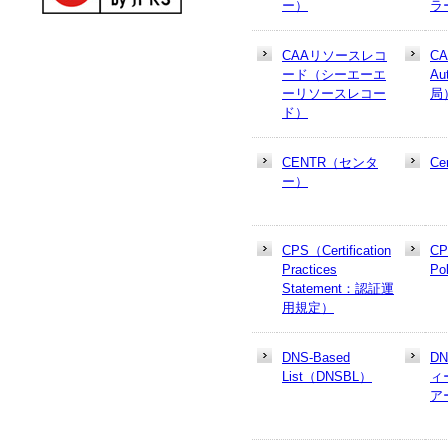
ー）
ラ
CAAリソースレコ
CA
ード（シーエーエ
Au
ーリソースレコー
局
ド）
CENTR（センタ
Cer
ー）
CPS（Certification
CP
Practices
Po
Statement：認証運
用規定）
DNS-Based
D
List（DNSBL）
ィ
ア