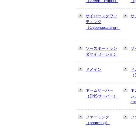
（Green Paper）
（g
サイバースクワッ
サ
ティング
（Cybersquatting）
ソースポートラン
ゾ
ダマイゼーション
ドメイン
ド
（
ネームサーバー
ネ
（DNSサーバー）
シュ
ca
ファーミング
フ
（pharming）