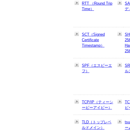
RTT （Round Trip
S
Time）
デ
SCT（Signed
SH
Certificate
25
Timestamp）
Ha
25
SPF（エスピーエ
S
フ）
ル
TCP/IP（ティーシ
T
ーピーアイピー）
ピ
TLD（トップレベ
t
ルドメイン）
ー