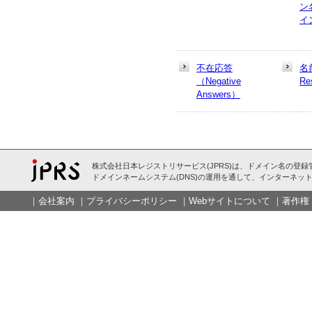
ン
イ
不在応答
名
（Negative
Re
Answers）
株式会社日本レジストリサービス(JPRS)は、ドメイン名の登録
ドメインネームシステム(DNS)の運用を通して、インターネット
｜
会社案内
｜
プライバシーポリシー
｜
Webサイトについて
｜
著作権