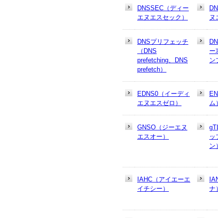
DNSSEC（ディー
D
エヌエスセック）
ヌ
DNSプリフェッチ
D
（DNS
ー
prefetching、DNS
ン
prefetch）
EDNS0（イーディ
E
エヌエスゼロ）
ム
GNSO（ジーエヌ
g
エスオー）
ッ
ン
IAHC（アイエーエ
I
イチシー）
ナ