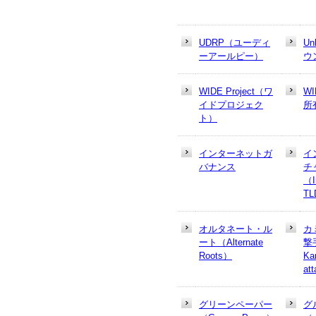
UDRP（ユーディ
U
ーアールピー）
ウ
WIDE Project（ワ
W
イドプロジェク
所
ト）
インターネットガ
イ
バナンス
チ
（In
T
オルタネート・ル
カ
ート（Alternate
撃
Roots）
Ka
at
グリーンペーパー
グ