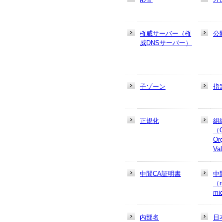
権威サーバー（権
公
威DNSサーバー）
子ゾーン
指
正規化
組
（
Or
Va
中間CA証明書
中
（m
mi
内部名
日