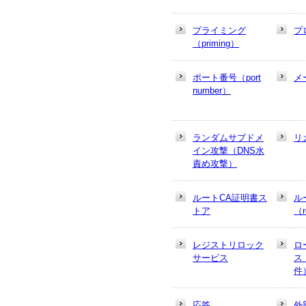
プライミング
プ
（priming）
ポート番号（port
メ
number）
ランダムサブドメ
リ
イン攻撃（DNS水
責め攻撃）
ルートCA証明書ス
ル
トア
（r
レジストリロック
ロ
サービス
ス
件
応答
外