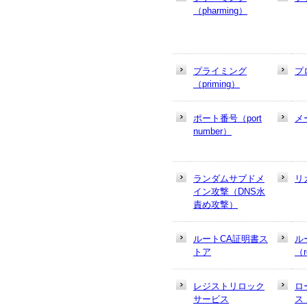
（pharming）
プライミング
プ
（priming）
ポート番号（port
メ
number）
ランダムサブドメ
リ
イン攻撃（DNS水
責め攻撃）
ルートCA証明書ス
ル
トア
（r
レジストリロック
ロ
サービス
ス