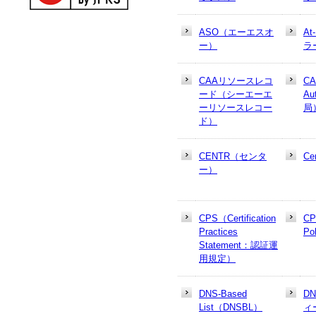
ASO（エーエスオ
At
ー）
ラ
CAAリソースレコ
CA
ード（シーエーエ
Au
ーリソースレコー
局
ド）
CENTR（センタ
Cer
ー）
CPS（Certification
CP
Practices
Po
Statement：認証運
用規定）
DNS-Based
D
List（DNSBL）
ィ