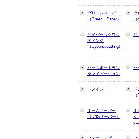
グリーンペーパー
グ
（Green Paper）
（g
サイバースクワッ
サ
ティング
（Cybersquatting）
ソースポートラン
ゾ
ダマイゼーション
ドメイン
ド
（
ネームサーバー
ネ
（DNSサーバー）
シュ
ca
ファーミング
フ