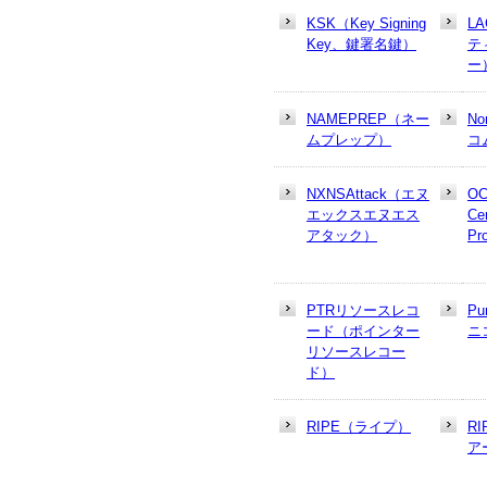
KSK（Key Signing
L
Key、鍵署名鍵）
テ
ー
NAMEPREP（ネー
N
ムプレップ）
コ
NXNSAttack（エヌ
OC
エックスエヌエス
Cer
アタック）
Pr
PTRリソースレコ
Pu
ード（ポインター
ニ
リソースレコー
ド）
RIPE（ライプ）
R
ア