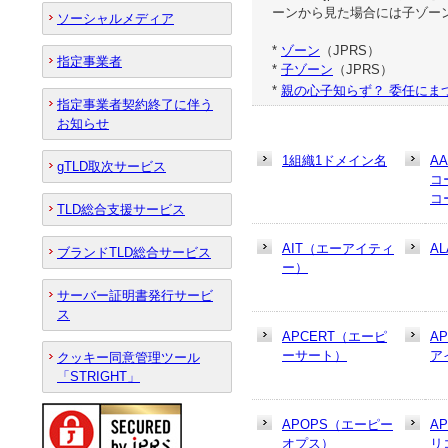
ーンから見た場合には子ゾー
ソーシャルメディア
*
ゾーン
（JPRS）
指定事業者
*
子ゾーン
（JPRS）
*
親の心子知らず？ 委任にま
指定事業者契約終了に伴う
お知らせ
1組織1ドメイン名
A
gTLD取次サービス
コ
コ
TLD総合支援サービス
AIT（エーアイティ
AL
ブランドTLD総合サービス
ー）
サーバー証明書発行サービ
ス
APCERT（エーピ
A
ーサート）
ア
クッキー同意管理ツール
「STRIGHT」
APOPS（エーピー
A
オプス）
リ