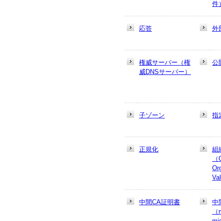
件
応答
外
権威サーバー（権
公
威DNSサーバー）
子ゾーン
指
正規化
組
（
Or
Va
中間CA証明書
中
（m
mi