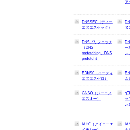
ア
DNSSEC（ディー
D
エヌエスセック）
ヌ
DNSプリフェッチ
D
（DNS
ー
prefetching、DNS
ン
prefetch）
EDNS0（イーディ
E
エヌエスゼロ）
ム
GNSO（ジーエヌ
g
エスオー）
ッ
ン
IAHC（アイエーエ
I
イチシー）
ナ