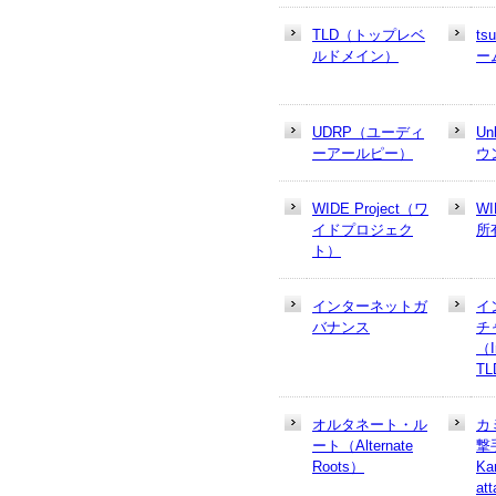
TLD（トップレベ
t
ルドメイン）
ー
UDRP（ユーディ
U
ーアールピー）
ウ
WIDE Project（ワ
W
イドプロジェク
所
ト）
インターネットガ
イ
バナンス
チ
（In
T
オルタネート・ル
カ
ート（Alternate
撃
Roots）
Ka
at