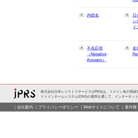
内部名
日
ン
イ
不在応答
名
（Negative
Re
Answers）
株式会社日本レジストリサービス(JPRS)は、ドメイン名の登録
ドメインネームシステム(DNS)の運用を通して、インターネット
｜
会社案内
｜
プライバシーポリシー
｜
Webサイトについて
｜
著作権