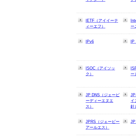
IETF（アイイーテ
In
ィーエフ）
ー
IPv6
I
ISOC（アイソッ
I
ク）
ー
JP DNS（ジェーピ
J
ーディーエヌエ
イ
ス）
針
JPRS（ジェーピー
J
アールエス）