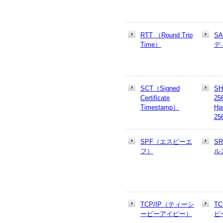
RTT （Round Trip
S
Time）
デ
SCT（Signed
SH
Certificate
25
Timestamp）
Ha
25
SPF（エスピーエ
S
フ）
ル
TCP/IP（ティーシ
T
ーピーアイピー）
ピ