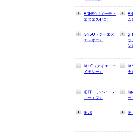
EDNS0（イーディ
E
エヌエスゼロ）
ム
GNSO（ジーエヌ
g
エスオー）
ッ
ン
IAHC（アイエーエ
I
イチシー）
ナ
IETF（アイイーテ
In
ィーエフ）
ー
IPv6
I