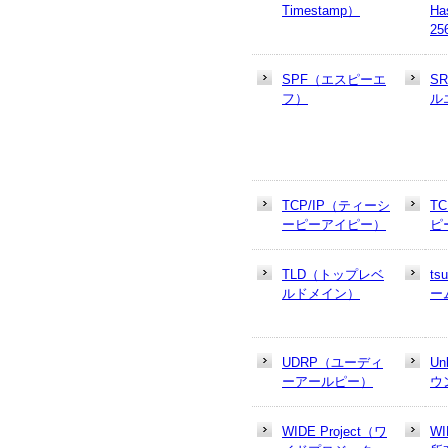
Timestamp）
Ha
25
SPF（エスピーエ
S
フ）
ル
TCP/IP（ティーシ
T
ーピーアイピー）
ピ
TLD（トップレベ
t
ルドメイン）
ー
UDRP（ユーディ
U
ーアールピー）
ウ
WIDE Project（ワ
W