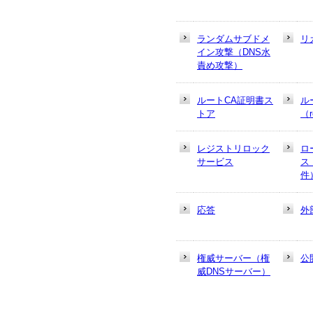
ランダムサブドメ
リ
イン攻撃（DNS水
責め攻撃）
ルートCA証明書ス
ル
トア
（r
レジストリロック
ロ
サービス
ス
件
応答
外
権威サーバー（権
公
威DNSサーバー）