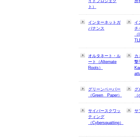
イドプロジェク
所
ト）
インターネットガ
イ
バナンス
チ
（In
T
オルタネート・ル
カ
ート（Alternate
撃
Roots）
Ka
at
グリーンペーパー
グ
（Green Paper）
（g
サイバースクワッ
サ
ティング
（Cybersquatting）