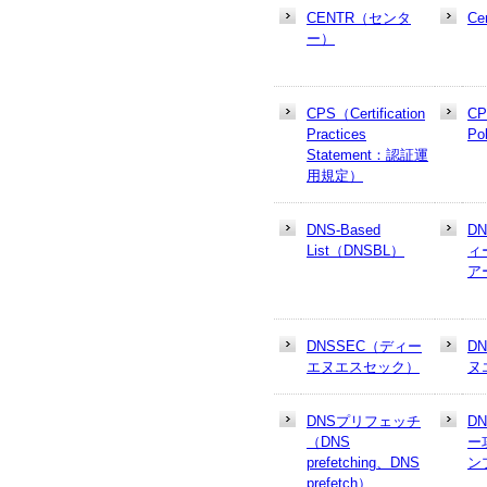
CENTR（センタ
Cer
ー）
CPS（Certification
CP
Practices
Po
Statement：認証運
用規定）
DNS-Based
D
List（DNSBL）
ィ
ア
DNSSEC（ディー
D
エヌエスセック）
ヌ
DNSプリフェッチ
D
（DNS
ー
prefetching、DNS
ン
prefetch）