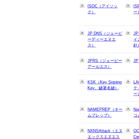
ISOC（アイソッ
I
ク）
ー
JP DNS（ジェーピ
J
ーディーエヌエ
イ
ス）
針
JPRS（ジェーピー
J
アールエス）
KSK（Key Signing
L
Key、鍵署名鍵）
テ
ー
NAMEPREP（ネー
N
ムプレップ）
コ
NXNSAttack（エヌ
OC
エックスエヌエス
Cer