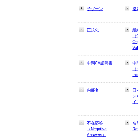
子ゾーン
指
正規化
組
（
Or
Va
中間CA証明書
中
（m
mi
内部名
日
ン
イ
不在応答
名
（Negative
Re
Answers）