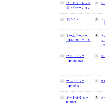
ソースポートラン
ゾ
ダマイゼーション
ドメイン
ド
（
ネームサーバー
ネ
（DNSサーバー）
シュ
ca
ファーミング
フ
（pharming）
プライミング
プ
（priming）
ポート番号（port
メ
number）