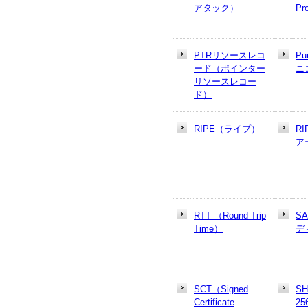
アタック）
Pr
PTRリソースレコ
Pu
ード（ポインター
ニ
リソースレコー
ド）
RIPE（ライプ）
R
ア
RTT （Round Trip
S
Time）
デ
SCT（Signed
SH
Certificate
25