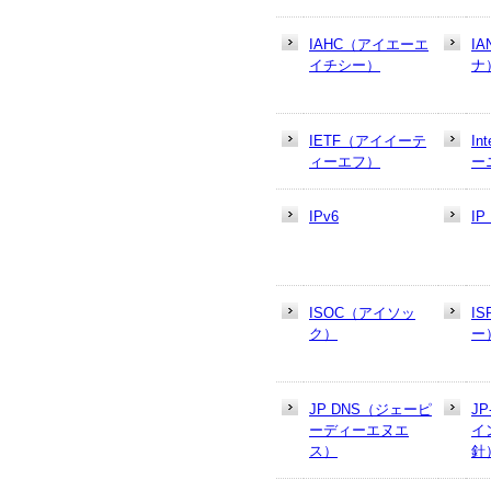
IAHC（アイエーエ
I
イチシー）
ナ
IETF（アイイーテ
In
ィーエフ）
ー
IPv6
I
ISOC（アイソッ
I
ク）
ー
JP DNS（ジェーピ
J
ーディーエヌエ
イ
ス）
針