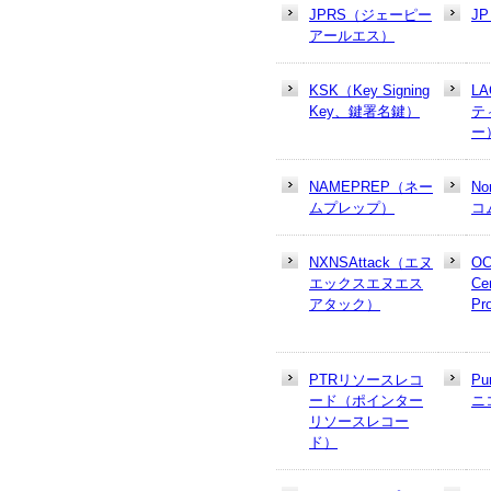
JPRS（ジェーピー
J
アールエス）
KSK（Key Signing
L
Key、鍵署名鍵）
テ
ー
NAMEPREP（ネー
N
ムプレップ）
コ
NXNSAttack（エヌ
OC
エックスエヌエス
Cer
アタック）
Pr
PTRリソースレコ
Pu
ード（ポインター
ニ
リソースレコー
ド）