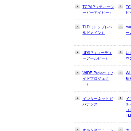
TCP/IP（ティーシ
T
ーピーアイピー）
ピ
TLD（トップレベ
t
ルドメイン）
ー
UDRP（ユーディ
U
ーアールピー）
ウ
WIDE Project（ワ
W
イドプロジェク
所
ト）
インターネットガ
イ
バナンス
チ
（In
T
オルタネート・ル
カ