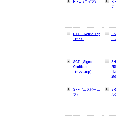
RIPE（ライプ）
R
ア
RTT （Round Trip
S
Time）
デ
SCT（Signed
SH
Certificate
25
Timestamp）
Ha
25
SPF（エスピーエ
S
フ）
ル