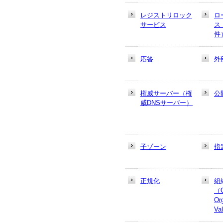
レジストリロック
ロ
サービス
ス
件
応答
外
権威サーバー（権
公
威DNSサーバー）
子ゾーン
指
正規化
組
（
Or
Va