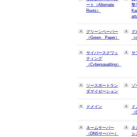
ート（Alternate
撃
Roots）
Ka
at
グリーンペーパー
グ
（Green Paper）
（g
サイバースクワッ
サ
ティング
（Cybersquatting）
ソースポートラン
ゾ
ダマイゼーション
ドメイン
ド
（
ネームサーバー
ネ
（DNSサーバー）
シュ