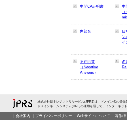
中間CA証明書
中
（m
mi
内部名
日
ン
イ
不在応答
名
（Negative
Re
Answers）
株式会社日本レジストリサービス(JPRS)は、ドメイン名の登録
ドメインネームシステム(DNS)の運用を通して、インターネット
｜
会社案内
｜
プライバシーポリシー
｜
Webサイトについて
｜
著作権