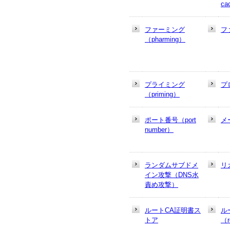
ca
ファーミング
フ
（pharming）
プライミング
プ
（priming）
ポート番号（port
メ
number）
ランダムサブドメ
リ
イン攻撃（DNS水
責め攻撃）
ルートCA証明書ス
ル
トア
（r