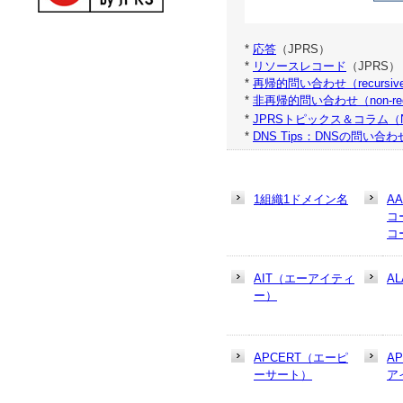
*
応答
（JPRS）
*
リソースレコード
（JPRS）
*
再帰的問い合わせ（recursive 
*
非再帰的問い合わせ（non-recur
*
JPRSトピックス＆コラム（
*
DNS Tips：DNSの問い
1組織1ドメイン名
A
コ
コ
AIT（エーアイティ
AL
ー）
APCERT（エーピ
A
ーサート）
ア