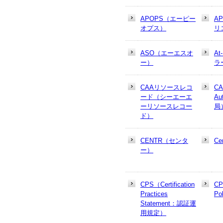
APOPS（エーピー
A
オプス）
リ
ASO（エーエスオ
At
ー）
ラ
CAAリソースレコ
CA
ード（シーエーエ
Au
ーリソースレコー
局
ド）
CENTR（センタ
Cer
ー）
CPS（Certification
CP
Practices
Po
Statement：認証運
用規定）