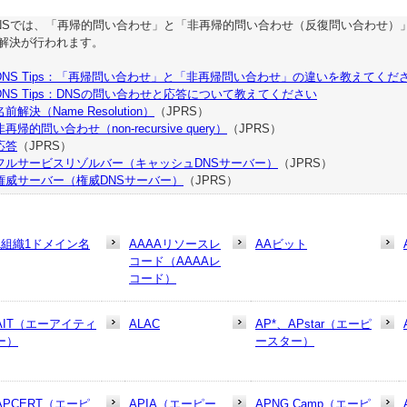
NSでは、「再帰的問い合わせ」と「非再帰的問い合わせ（反復問い合わせ）
解決が行われます。
DNS Tips：「再帰問い合わせ」と「非再帰問い合わせ」の違いを教えてくだ
DNS Tips：DNSの問い合わせと応答について教えてください
名前解決（Name Resolution）
（JPRS）
非再帰的問い合わせ（non-recursive query）
（JPRS）
応答
（JPRS）
フルサービスリゾルバー（キャッシュDNSサーバー）
（JPRS）
権威サーバー（権威DNSサーバー）
（JPRS）
1組織1ドメイン名
AAAAリソースレ
AAビット
コード（AAAAレ
コード）
AIT（エーアイティ
ALAC
AP*、APstar（エーピ
ー）
ースター）
APCERT（エーピ
APIA（エーピー
APNG Camp（エーピ