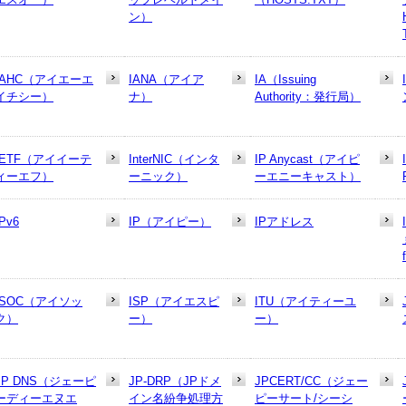
ン）
IAHC（アイエーエ
IANA（アイア
IA（Issuing
イチシー）
ナ）
Authority：発行局）
IETF（アイイーテ
InterNIC（インタ
IP Anycast（アイピ
ィーエフ）
ーニック）
ーエニーキャスト）
IPv6
IP（アイピー）
IPアドレス
ISOC（アイソッ
ISP（アイエスピ
ITU（アイティーユ
ク）
ー）
ー）
JP DNS（ジェーピ
JP-DRP（JPドメ
JPCERT/CC（ジェー
ーディーエヌエ
イン名紛争処理方
ピーサート/シーシ