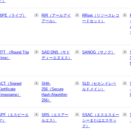
ド）
RIPE（ライプ）
RIR（アールアイ
RRset（リソースレコ
アール）
ードセット）
RTT （Round Trip
SAD DNS（サド
SANOG（サノグ）
Time）
ディーエヌエス）
SCT（Signed
SHA-
SLD（セカンドレベ
ertificate
256（Secure
ルドメイン）
Timestamp）
Hash Algorithm
256）
SPF（エスピーエ
SRS（エスアー
SSAC（エスエスエー
フ）
ルエス）
シーまたはエスサッ
ク）