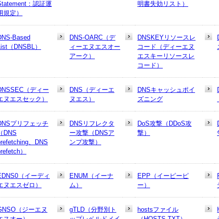
Statement：認証運
明書失効リスト）
用規定）
DNS-Based
DNS-OARC（デ
DNSKEYリソースレ
List（DNSBL）
ィーエヌエスオー
コード（ディーエヌ
アーク）
エスキーリソースレ
コード）
DNSSEC（ディー
DNS（ディーエ
DNSキャッシュポイ
エヌエスセック）
ヌエス）
ズニング
DNSプリフェッチ
DNSリフレクタ
DoS攻撃（DDoS攻
（DNS
ー攻撃（DNSア
撃）
prefetching、DNS
ンプ攻撃）
prefetch）
EDNS0（イーディ
ENUM（イーナ
EPP（イーピーピ
エヌエスゼロ）
ム）
ー）
GNSO（ジーエヌ
gTLD（分野別ト
hostsファイル
エスオー）
ップレベルドメイ
（HOSTS.TXT）