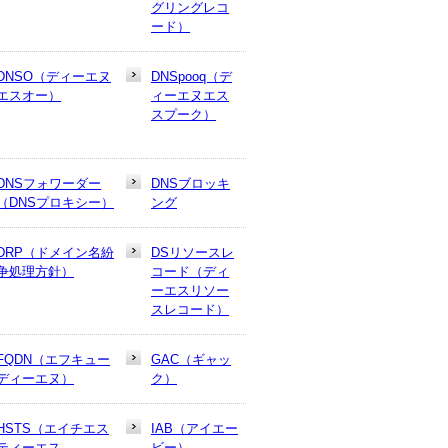
グリングレコ
ード）
DNSO（ディーエヌ
DNSpooq（デ
エスオー）
ィーエヌエス
スプーク）
DNSフォワーダー
DNSブロッキ
（DNSプロキシー）
ング
DRP（ドメイン名紛
DSリソースレ
争処理方針）
コード（ディ
ーエスリソー
スレコード）
FQDN（エフキュー
GAC（ギャッ
ディーエヌ）
ク）
HSTS（エイチエス
IAB（アイエー
ティーエス、
ビー）