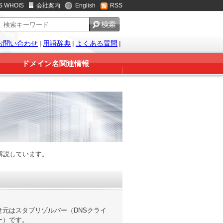
S WHOIS
会社案内
English
RSS
お問い合わせ
|
用語辞典
|
よくある質問
|
ドメイン名関連情報
解説しています。
せ元はスタブリゾルバー（DNSクライ
ー）です。