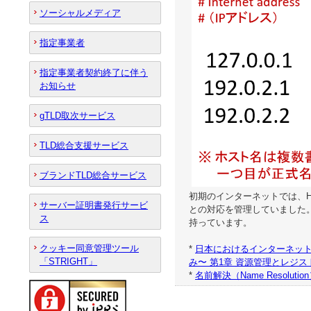
ソーシャルメディア
指定事業者
指定事業者契約終了に伴う
お知らせ
gTLD取次サービス
TLD総合支援サービス
ブランドTLD総合サービス
初期のインターネットでは、H
サーバー証明書発行サービ
との対応を管理していました。
ス
持っています。
クッキー同意管理ツール
*
日本におけるインターネット
「STRIGHT」
み〜 第1章 資源管理とレジス
*
名前解決（Name Resolutio