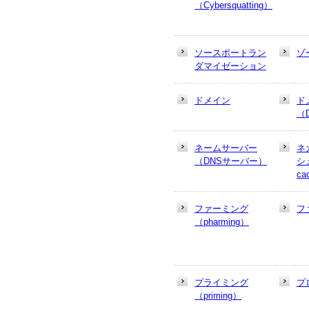
（Cybersquatting）
ソースポートラン
ゾ
ダマイゼーション
ドメイン
ド
（
ネームサーバー
ネ
（DNSサーバー）
シュ
ca
ファーミング
フ
（pharming）
プライミング
プ
（priming）