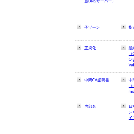
威DNSサーバー）
子ゾーン
指
正規化
組
（
Or
Va
中間CA証明書
中
（m
mi
内部名
日
ン
イ