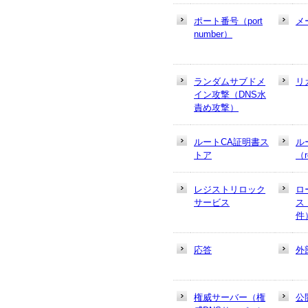
ポート番号（port
メ
number）
ランダムサブドメ
リ
イン攻撃（DNS水
責め攻撃）
ルートCA証明書ス
ル
トア
（r
レジストリロック
ロ
サービス
ス
件
応答
外
権威サーバー（権
公