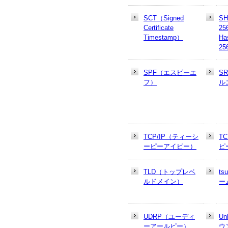
SCT（Signed
SH
Certificate
25
Timestamp）
Ha
25
SPF（エスピーエ
S
フ）
ル
TCP/IP（ティーシ
T
ーピーアイピー）
ピ
TLD（トップレベ
t
ルドメイン）
ー
UDRP（ユーディ
U
ーアールピー）
ウ