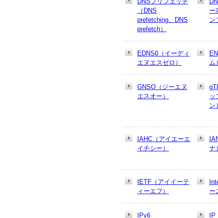
DNSプリフェッチ
D
（DNS
ー
prefetching、DNS
ン
prefetch）
EDNS0（イーディ
E
エヌエスゼロ）
ム
GNSO（ジーエヌ
g
エスオー）
ッ
ン
IAHC（アイエーエ
I
イチシー）
ナ
IETF（アイイーテ
In
ィーエフ）
ー
IPv6
I