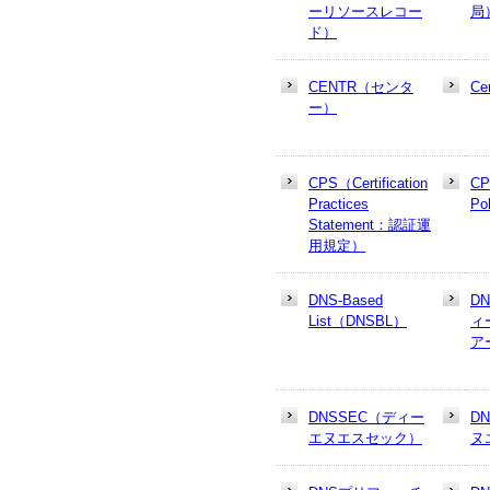
ーリソースレコー
局
ド）
CENTR（センタ
Cer
ー）
CPS（Certification
CP
Practices
Po
Statement：認証運
用規定）
DNS-Based
D
List（DNSBL）
ィ
ア
DNSSEC（ディー
D
エヌエスセック）
ヌ