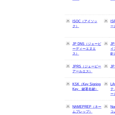
ISOC（アイソッ
I
ク）
ー
JP DNS（ジェーピ
J
ーディーエヌエ
イ
ス）
針
JPRS（ジェーピー
J
アールエス）
KSK（Key Signing
L
Key、鍵署名鍵）
テ
ー
NAMEPREP（ネー
N
ムプレップ）
コ