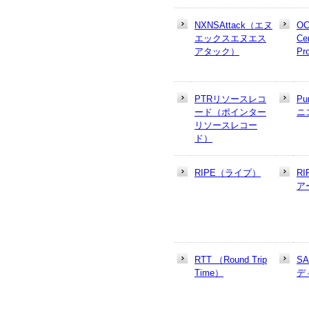
NXNSAttack（エヌ
OC
エックスエヌエス
Cer
アタック）
Pr
PTRリソースレコ
Pu
ード（ポインター
ニ
リソースレコー
ド）
RIPE（ライプ）
R
ア
RTT （Round Trip
S
Time）
デ