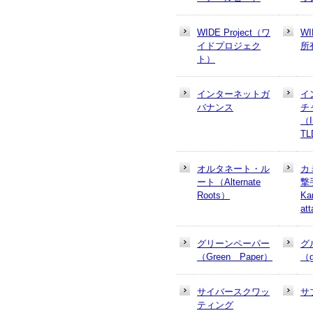
WIDE Project（ワ
W
イドプロジェク
所
ト）
インターネットガ
イ
バナンス
チ
（In
T
オルタネート・ル
カ
ート（Alternate
撃
Roots）
Ka
at
グリーンペーパー
グ
（Green Paper）
（g
サイバースクワッ
サ
ティング