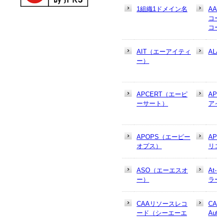
1組織1ドメイン名
A
コ
コ
AIT（エーアイティ
AL
ー）
APCERT（エーピ
A
ーサート）
ア
APOPS（エーピー
A
オプス）
リ
ASO（エーエスオ
At
ー）
ラ
CAAリソースレコ
CA
ード（シーエーエ
Au