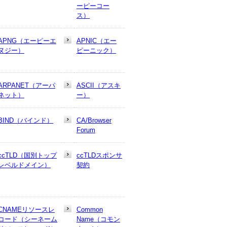
ーピーコー
ス）
APNG（エーピーエ
APNIC（エー
ヌジー）
ピーニック）
ARPANET（アーパ
ASCII（アスキ
ネット）
ー）
BIND（バインド）
CA/Browser
Forum
ccTLD（国別トップ
ccTLDスポンサ
レベルドメイン）
契約
CNAMEリソースレ
Common
コード（シーネーム
Name（コモン