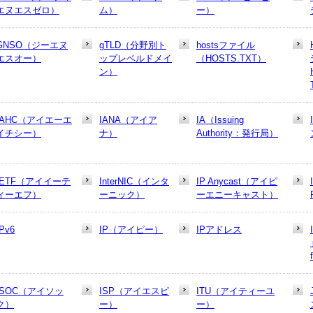
エヌエスゼロ）
ム）
ー）
GNSO（ジーエヌ
gTLD（分野別ト
hostsファイル
エスオー）
ップレベルドメイ
（HOSTS.TXT）
ン）
IAHC（アイエーエ
IANA（アイア
IA（Issuing
イチシー）
ナ）
Authority：発行局）
IETF（アイイーテ
InterNIC（インタ
IP Anycast（アイピ
ィーエフ）
ーニック）
ーエニーキャスト）
IPv6
IP（アイピー）
IPアドレス
ISOC（アイソッ
ISP（アイエスピ
ITU（アイティーユ
ク）
ー）
ー）