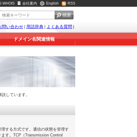
S WHOIS
会社案内
English
RSS
お問い合わせ
|
用語辞典
|
よくある質問
|
ドメイン名関連情報
解説しています。
管理する方式です。通信の状態を管理す
Transmission Control