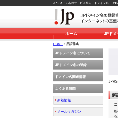
JPドメイン名のサービス案内、ドメイン名・DN
ホーム
JPド
HOME
用語辞典
JPドメイン名について
JPドメイン名の登録
ドメイン名関連情報
JP
よくある質問
解
新着情報
コ
相
メールマガジン
る