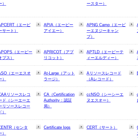
ー）
ースター）
APCERT（エーピ
APIA（エーピー
APNG Camp（エーピ
ーサート）
アイエー）
ーエヌジーキャン
プ）
APOPS（エーピー
APRICOT（アプ
APTLD（エーピーテ
オプス）
リコット）
ィーエルディー）
ASO（エーエスオ
At-Large（アット
Aリソースレコード
ー）
ラージ）
（Aレコード）
CAAリソースレコ
CA（Certification
ccNSO（シーシーエ
ード（シーエーエ
Authority：認証
ヌエスオー）
ーリソースレコー
局）
ド）
CENTR（センタ
Certificate logs
CERT（サート）
ー）