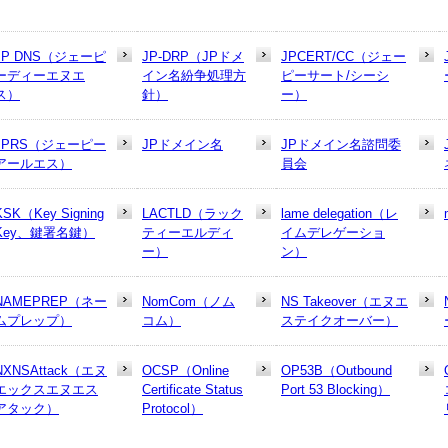
JP DNS（ジェーピ
JP-DRP（JPドメ
JPCERT/CC（ジェー
ーディーエヌエ
イン名紛争処理方
ピーサート/シーシ
ス）
針）
ー）
JPRS（ジェーピー
JPドメイン名
JPドメイン名諮問委
アールエス）
員会
KSK（Key Signing
LACTLD（ラック
lame delegation（レ
Key、鍵署名鍵）
ティーエルディ
イムデレゲーショ
ー）
ン）
NAMEPREP（ネー
NomCom（ノム
NS Takeover（エヌエ
ムプレップ）
コム）
ステイクオーバー）
NXNSAttack（エヌ
OCSP（Online
OP53B（Outbound
エックスエヌエス
Certificate Status
Port 53 Blocking）
アタック）
Protocol）