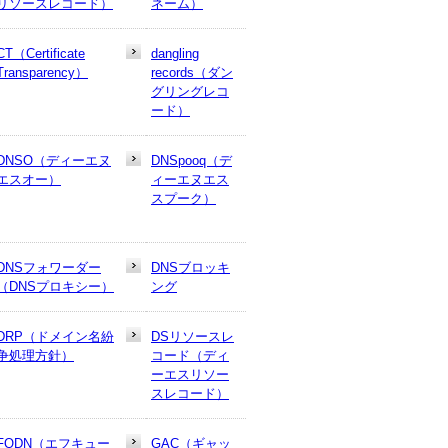
リソースレコード）
ネーム）
CT（Certificate
dangling
Transparency）
records（ダン
グリングレコ
ード）
DNSO（ディーエヌ
DNSpooq（デ
エスオー）
ィーエヌエス
スプーク）
DNSフォワーダー
DNSブロッキ
（DNSプロキシー）
ング
DRP（ドメイン名紛
DSリソースレ
争処理方針）
コード（ディ
ーエスリソー
スレコード）
FQDN（エフキュー
GAC（ギャッ