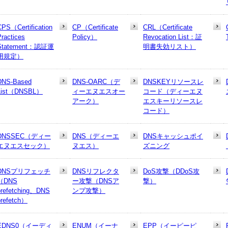
CPS（Certification
CP（Certificate
CRL（Certificate
Practices
Policy）
Revocation List：証
Statement：認証運
明書失効リスト）
用規定）
DNS-Based
DNS-OARC（デ
DNSKEYリソースレ
List（DNSBL）
ィーエヌエスオー
コード（ディーエヌ
アーク）
エスキーリソースレ
コード）
DNSSEC（ディー
DNS（ディーエ
DNSキャッシュポイ
エヌエスセック）
ヌエス）
ズニング
DNSプリフェッチ
DNSリフレクタ
DoS攻撃（DDoS攻
（DNS
ー攻撃（DNSア
撃）
prefetching、DNS
ンプ攻撃）
prefetch）
EDNS0（イーディ
ENUM（イーナ
EPP（イーピーピ