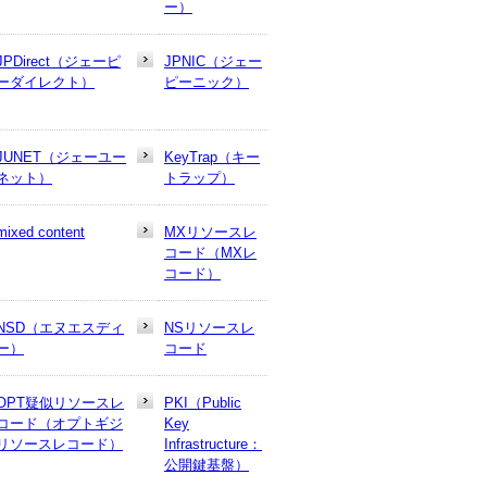
ー）
JPDirect（ジェーピ
JPNIC（ジェー
ーダイレクト）
ピーニック）
JUNET（ジェーユー
KeyTrap（キー
ネット）
トラップ）
mixed content
MXリソースレ
コード（MXレ
コード）
NSD（エヌエスディ
NSリソースレ
ー）
コード
OPT疑似リソースレ
PKI（Public
コード（オプトギジ
Key
リソースレコード）
Infrastructure：
公開鍵基盤）