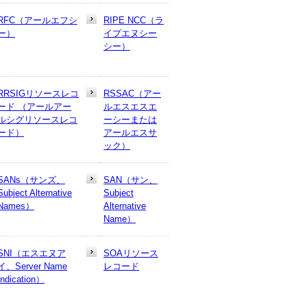
RFC（アールエフシ
RIPE NCC（ラ
ー）
イプエヌシー
シー）
RRSIGリソースレコ
RSSAC（アー
ード （アールアー
ルエスエスエ
ルシグリソースレコ
ーシーまたは
ード）
アールエスサ
ック）
SANs（サンズ、
SAN（サン、
Subject Alternative
Subject
Names）
Alternative
Name）
SNI（エスエヌア
SOAリソース
イ、Server Name
レコード
Indication）