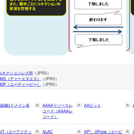
コネクションレス型
（JPRS）
DNS（ディーエヌエス）
（JPRS）
UDP（ユーディーピー）
（JPRS）
1組織1ドメイン名
AAAAリソースレ
AAビット
コード（AAAAレ
コード）
AIT（エーアイティ
ALAC
AP*、APstar（エーピ