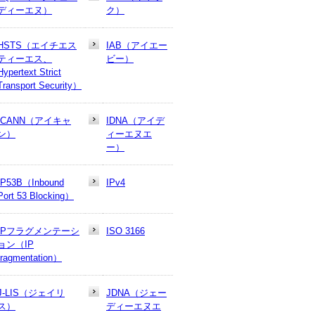
ディーエヌ）
ク）
HSTS（エイチエス
IAB（アイエー
ティーエス、
ビー）
Hypertext Strict
Transport Security）
ICANN（アイキャ
IDNA（アイデ
ン）
ィーエヌエ
ー）
IP53B（Inbound
IPv4
Port 53 Blocking）
IPフラグメンテーシ
ISO 3166
ョン（IP
fragmentation）
J-LIS（ジェイリ
JDNA（ジェー
ス）
ディーエヌエ