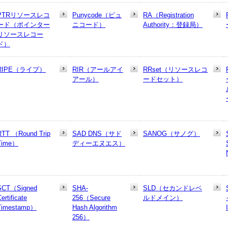
PTRリソースレコ
Punycode（ピュ
RA（Registration
ード（ポインター
ニコード）
Authority：登録局）
リソースレコー
ド）
RIPE（ライプ）
RIR（アールアイ
RRset（リソースレコ
アール）
ードセット）
RTT （Round Trip
SAD DNS（サド
SANOG（サノグ）
Time）
ディーエヌエス）
SCT（Signed
SHA-
SLD（セカンドレベ
ertificate
256（Secure
ルドメイン）
Timestamp）
Hash Algorithm
256）