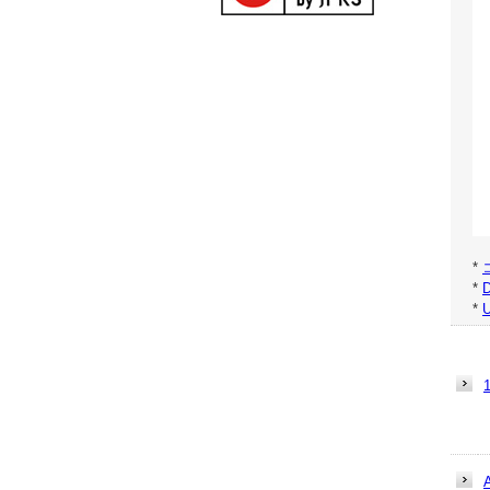
*
*
*