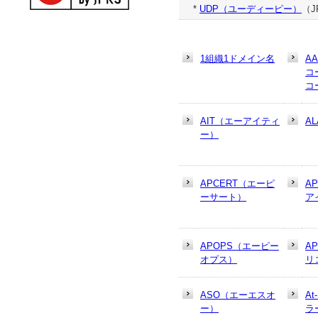
*
UDP（ユーディーピー）
（J
1組織1ドメイン名
A
コ
コ
AIT（エーアイティ
AL
ー）
APCERT（エーピ
A
ーサート）
ア
APOPS（エーピー
A
オプス）
リ
ASO（エーエスオ
At
ー）
ラ