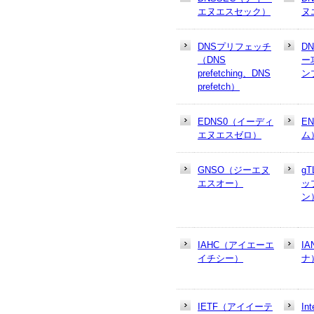
エヌエスセック）
ヌ
DNSプリフェッチ
D
（DNS
ー
prefetching、DNS
ン
prefetch）
EDNS0（イーディ
E
エヌエスゼロ）
ム
GNSO（ジーエヌ
g
エスオー）
ッ
ン
IAHC（アイエーエ
I
イチシー）
ナ
IETF（アイイーテ
In