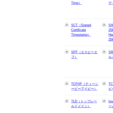
Time）
デ
SCT（Signed
SH
Certificate
25
Timestamp）
Ha
25
SPF（エスピーエ
S
フ）
ル
TCP/IP（ティーシ
T
ーピーアイピー）
ピ
TLD（トップレベ
t
ルドメイン）
ー