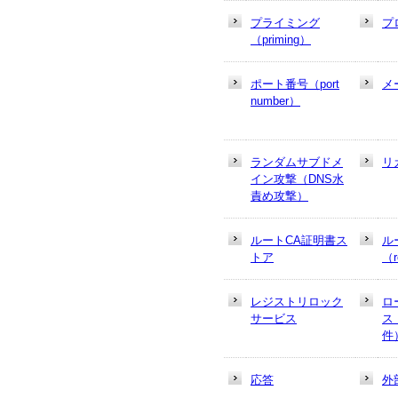
プライミング
プ
（priming）
ポート番号（port
メ
number）
ランダムサブドメ
リ
イン攻撃（DNS水
責め攻撃）
ルートCA証明書ス
ル
トア
（r
レジストリロック
ロ
サービス
ス
件
応答
外