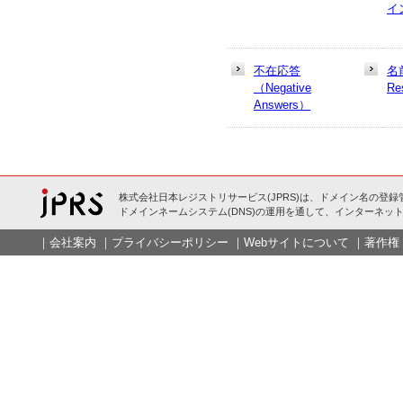
イ
不在応答
名
（Negative
Re
Answers）
株式会社日本レジストリサービス(JPRS)は、ドメイン名の登録
ドメインネームシステム(DNS)の運用を通して、インターネット
｜
会社案内
｜
プライバシーポリシー
｜
Webサイトについて
｜
著作権