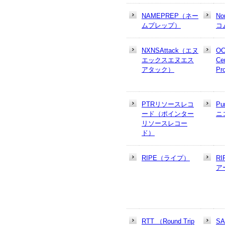
NAMEPREP（ネー
N
ムプレップ）
コ
NXNSAttack（エヌ
OC
エックスエヌエス
Cer
アタック）
Pr
PTRリソースレコ
Pu
ード（ポインター
ニ
リソースレコー
ド）
RIPE（ライプ）
R
ア
RTT （Round Trip
S