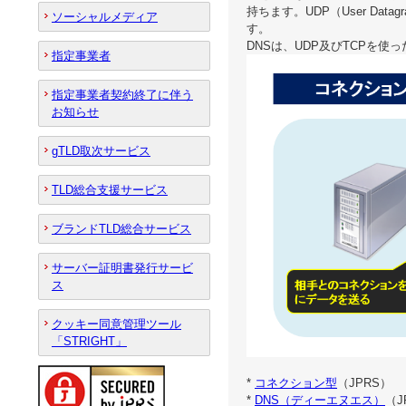
持ちます。UDP（User Da
ソーシャルメディア
す。
DNSは、UDP及びTCPを使
指定事業者
指定事業者契約終了に伴う
お知らせ
gTLD取次サービス
TLD総合支援サービス
ブランドTLD総合サービス
サーバー証明書発行サービ
ス
クッキー同意管理ツール
「STRIGHT」
*
コネクション型
（JPRS）
*
DNS（ディーエヌエス）
（J