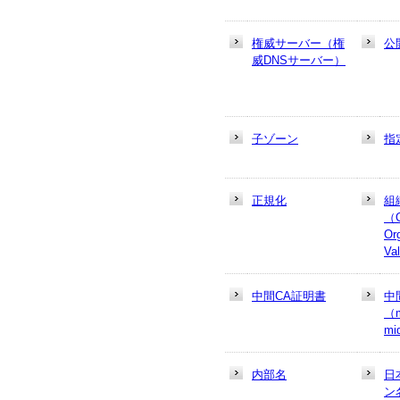
権威サーバー（権
公
威DNSサーバー）
子ゾーン
指
正規化
組
（
Or
Va
中間CA証明書
中
（m
mi
内部名
日
ン