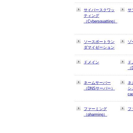
サイバースクワッ
サ
ティング
（Cybersquatting）
ソースポートラン
ゾ
ダマイゼーション
ドメイン
ド
（
ネームサーバー
ネ
（DNSサーバー）
シュ
ca
ファーミング
フ
（pharming）