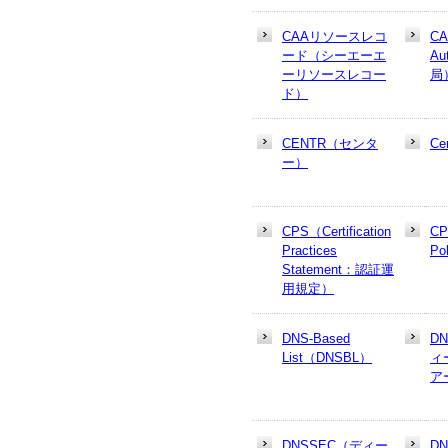
CAAリソースレコ
CA
ード（シーエーエ
Au
ーリソースレコー
局
ド）
CENTR（センタ
Cer
ー）
CPS（Certification
CP
Practices
Po
Statement：認証運
用規定）
DNS-Based
D
List（DNSBL）
ィ
ア
DNSSEC（ディー
D