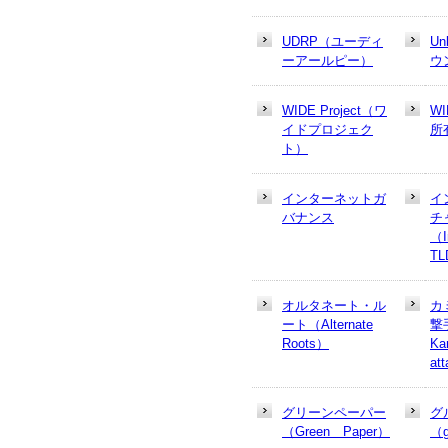
UDRP（ユーディ
U
ーアールピー）
ウ
WIDE Project（ワ
W
イドプロジェク
所
ト）
インターネットガ
イ
バナンス
チ
（In
T
オルタネート・ル
カ
ート（Alternate
撃
Roots）
Ka
at
グリーンペーパー
グ
（Green Paper）
（g