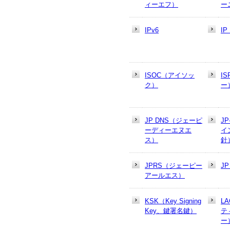
ィーエフ）
ー
IPv6
I
ISOC（アイソッ
I
ク）
ー
JP DNS（ジェーピ
J
ーディーエヌエ
イ
ス）
針
JPRS（ジェーピー
J
アールエス）
KSK（Key Signing
L
Key、鍵署名鍵）
テ
ー