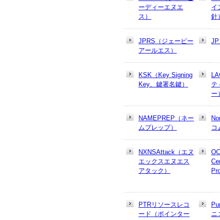
ーディーエヌエ
イ
ス）
針
JPRS（ジェーピー
J
アールエス）
KSK（Key Signing
L
Key、鍵署名鍵）
テ
ー
NAMEPREP（ネー
N
ムプレップ）
コ
NXNSAttack（エヌ
OC
エックスエヌエス
Cer
アタック）
Pr
PTRリソースレコ
Pu
ード（ポインター
ニ