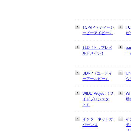
TCP/IP（ティーシ
T
ーピーアイピー）
ピ
TLD（トップレベ
t
ルドメイン）
ー
UDRP（ユーディ
U
ーアールピー）
ウ
WIDE Project（ワ
W
イドプロジェク
所
ト）
インターネットガ
イ
バナンス
チ
（In