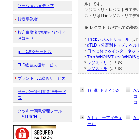
ル）です。
ソーシャルメディア
レジストリ・レジストラモデル
ストリはThinレジストリモ
指定事業者
※ レジストリがすべての登
指定事業者契約終了に伴う
お知らせ
*
Thickレジストリモデル
（JP
*
gTLD（分野別トップレベル
*
日本におけるインターネット
gTLD取次サービス
*
Thin WHOIS/Thick WHOI
*
レジストリ
（JPRS）
TLD総合支援サービス
*
レジストラ
（JPRS）
ブランドTLD総合サービス
1組織1ドメイン名
A
サーバー証明書発行サービ
コ
ス
コ
クッキー同意管理ツール
「STRIGHT」
AIT（エーアイティ
AL
ー）