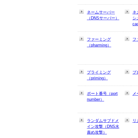
ネームサーバー
ネ
（DNSサーバー）
シュ
ca
ファーミング
フ
（pharming）
プライミング
プ
（priming）
ポート番号（port
メ
number）
ランダムサブドメ
リ
イン攻撃（DNS水
責め攻撃）