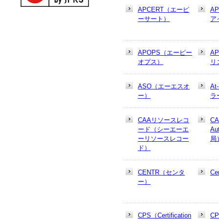
APCERT（エーピ
A
ーサート）
ア
APOPS（エーピー
A
オプス）
リ
ASO（エーエスオ
At
ー）
ラ
CAAリソースレコ
CA
ード（シーエーエ
Au
ーリソースレコー
局
ド）
CENTR（センタ
Cer
ー）
CPS（Certification
CP