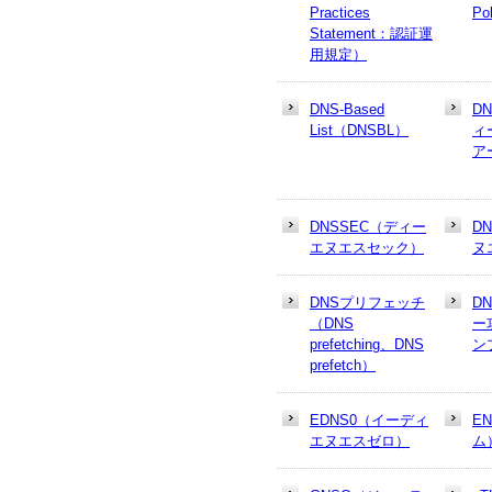
Practices
Po
Statement：認証運
用規定）
DNS-Based
D
List（DNSBL）
ィ
ア
DNSSEC（ディー
D
エヌエスセック）
ヌ
DNSプリフェッチ
D
（DNS
ー
prefetching、DNS
ン
prefetch）
EDNS0（イーディ
E
エヌエスゼロ）
ム