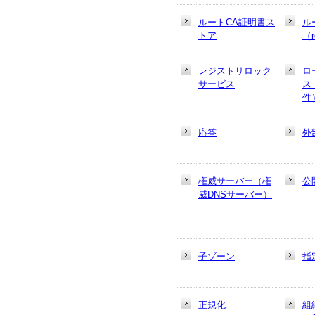
ルートCA証明書ス
ル
トア
（r
レジストリロック
ロ
サービス
ス
件
応答
外
権威サーバー（権
公
威DNSサーバー）
子ゾーン
指
正規化
組