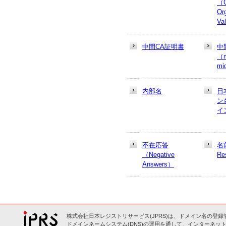
（
Or
Va
中間CA証明書
中
（m
mi
内部名
日
ン
イ
不在応答
名
（Negative
Re
Answers）
株式会社日本レジストリサービス(JPRS)は、ドメイン名の登録
ドメインネームシステム(DNS)の運用を通して、インターネット