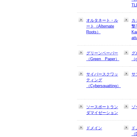
T
オルタネート・ル
カ
ート（Alternate
撃
Roots）
Ka
at
グリーンペーパー
グ
（Green Paper）
（g
サイバースクワッ
サ
ティング
（Cybersquatting）
ソースポートラン
ゾ
ダマイゼーション
ドメイン
ド
（