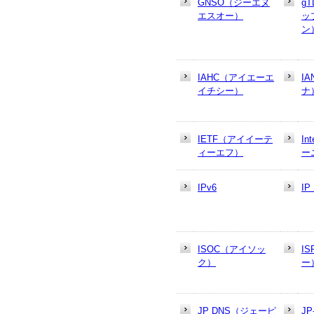
GNSO（ジーエヌ
g
エスオー）
ッ
ン
IAHC（アイエーエ
I
イチシー）
ナ
IETF（アイイーテ
In
ィーエフ）
ー
IPv6
I
ISOC（アイソッ
I
ク）
ー
JP DNS（ジェーピ
J