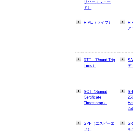
リソースレコー
ド）
RIPE（ライプ）
R
ア
RTT （Round Trip
S
Time）
デ
SCT（Signed
SH
Certificate
25
Timestamp）
Ha
25
SPF（エスピーエ
S
フ）
ル