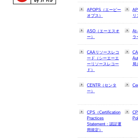
APOPS（エーピー
A
オプス）
リ
ASO（エーエスオ
At
ー）
ラ
CAAリソースレコ
CA
ード（シーエーエ
Au
ーリソースレコー
局
ド）
CENTR（センタ
Cer
ー）
CPS（Certification
CP
Practices
Po
Statement：認証運
用規定）