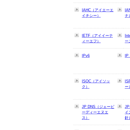
IAHC（アイエーエ
I
イチシー）
ナ
IETF（アイイーテ
In
ィーエフ）
ー
IPv6
I
ISOC（アイソッ
I
ク）
ー
JP DNS（ジェーピ
J
ーディーエヌエ
イ
ス）
針