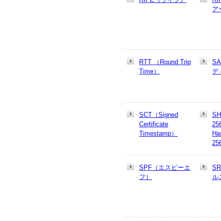
ア
RTT （Round Trip
S
Time）
デ
SCT（Signed
SH
Certificate
25
Timestamp）
Ha
25
SPF（エスピーエ
S
フ）
ル