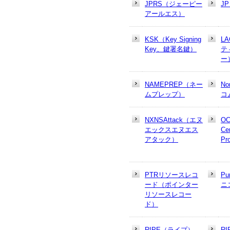
JPRS（ジェーピー
J
アールエス）
KSK（Key Signing
L
Key、鍵署名鍵）
テ
ー
NAMEPREP（ネー
N
ムプレップ）
コ
NXNSAttack（エヌ
OC
エックスエヌエス
Cer
アタック）
Pr
PTRリソースレコ
Pu
ード（ポインター
ニ
リソースレコー
ド）
RIPE（ライプ）
R