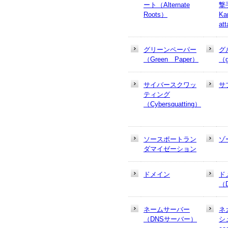
ート（Alternate
撃
Roots）
Ka
at
グリーンペーパー
グ
（Green Paper）
（g
サイバースクワッ
サ
ティング
（Cybersquatting）
ソースポートラン
ゾ
ダマイゼーション
ドメイン
ド
（
ネームサーバー
ネ
（DNSサーバー）
シュ