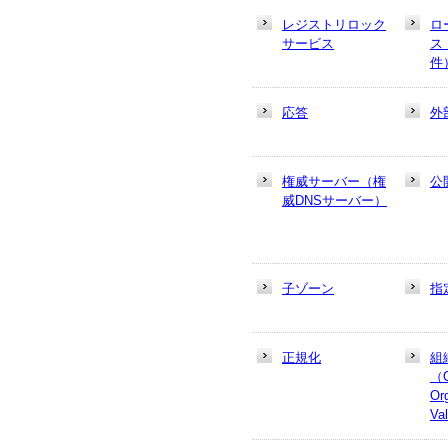
レジストリロック
ロ
サービス
ス
件
応答
外
権威サーバー（権
公
威DNSサーバー）
子ゾーン
指
正規化
組
（
Or
Va