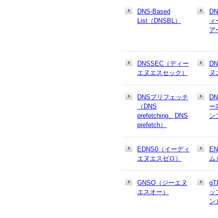
DNS-Based
D
List（DNSBL）
ィ
ア
DNSSEC（ディー
D
エヌエスセック）
ヌ
DNSプリフェッチ
D
（DNS
ー
prefetching、DNS
ン
prefetch）
EDNS0（イーディ
E
エヌエスゼロ）
ム
GNSO（ジーエヌ
g
エスオー）
ッ
ン