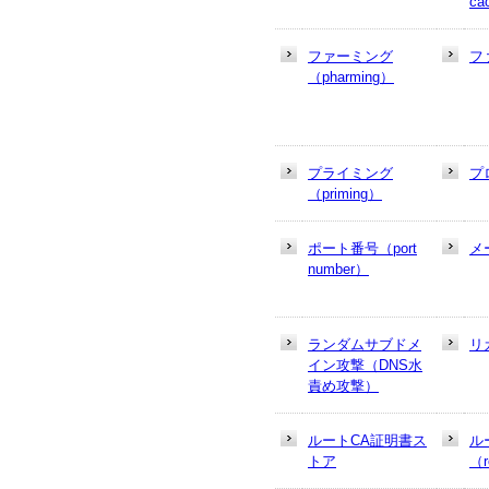
ca
ファーミング
フ
（pharming）
プライミング
プ
（priming）
ポート番号（port
メ
number）
ランダムサブドメ
リ
イン攻撃（DNS水
責め攻撃）
ルートCA証明書ス
ル
トア
（r