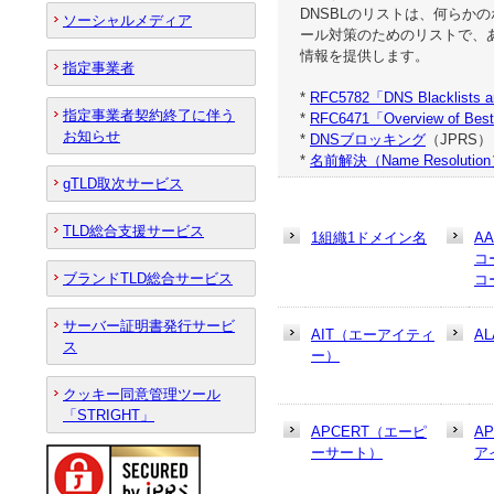
DNSBLのリストは、何ら
ソーシャルメディア
ール対策のためのリストで、
情報を提供します。
指定事業者
*
RFC5782「DNS Blacklists a
指定事業者契約終了に伴う
*
RFC6471「Overview of Best 
お知らせ
*
DNSブロッキング
（JPRS）
*
名前解決（Name Resolutio
gTLD取次サービス
TLD総合支援サービス
1組織1ドメイン名
A
コ
ブランドTLD総合サービス
コ
サーバー証明書発行サービ
AIT（エーアイティ
AL
ス
ー）
クッキー同意管理ツール
「STRIGHT」
APCERT（エーピ
A
ーサート）
ア