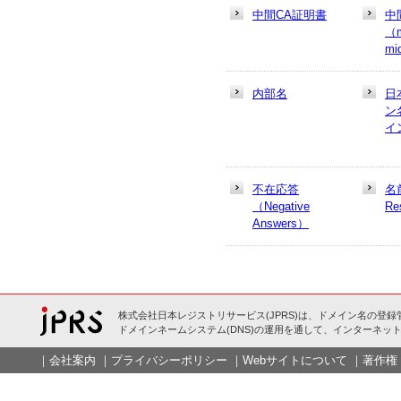
中間CA証明書
中
（m
mi
内部名
日
ン
イ
不在応答
名
（Negative
Re
Answers）
株式会社日本レジストリサービス(JPRS)は、ドメイン名の登録
ドメインネームシステム(DNS)の運用を通して、インターネット
｜
会社案内
｜
プライバシーポリシー
｜
Webサイトについて
｜
著作権