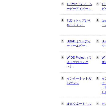
TCP/IP（ティーシ
T
ーピーアイピー）
ピ
TLD（トップレベ
t
ルドメイン）
ー
UDRP（ユーディ
U
ーアールピー）
ウ
WIDE Project（ワ
W
イドプロジェク
所
ト）
インターネットガ
イ
バナンス
チ
（In
T
オルタネート・ル
カ