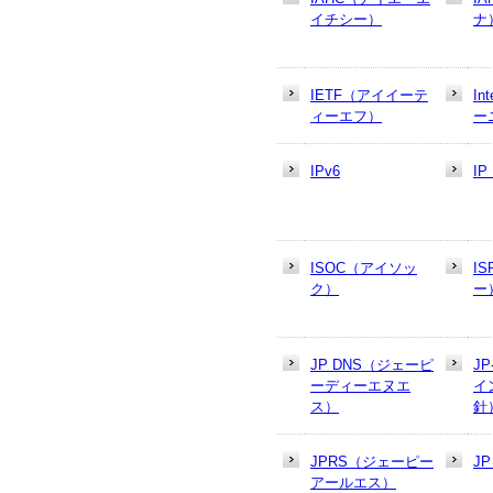
イチシー）
ナ
IETF（アイイーテ
In
ィーエフ）
ー
IPv6
I
ISOC（アイソッ
I
ク）
ー
JP DNS（ジェーピ
J
ーディーエヌエ
イ
ス）
針
JPRS（ジェーピー
J
アールエス）