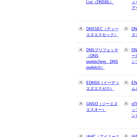
List（DNSBL）
ィ
ア
DNSSEC（ディー
D
エヌエスセック）
ヌ
DNSプリフェッチ
D
（DNS
ー
prefetching、DNS
ン
prefetch）
EDNS0（イーディ
E
エヌエスゼロ）
ム
GNSO（ジーエヌ
g
エスオー）
ッ
ン
IAHC（アイエーエ
I