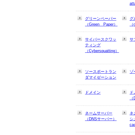
at
グリーンペーパー
グ
（Green Paper）
（g
サイバースクワッ
サ
ティング
（Cybersquatting）
ソースポートラン
ゾ
ダマイゼーション
ドメイン
ド
（
ネームサーバー
ネ
（DNSサーバー）
シュ
ca