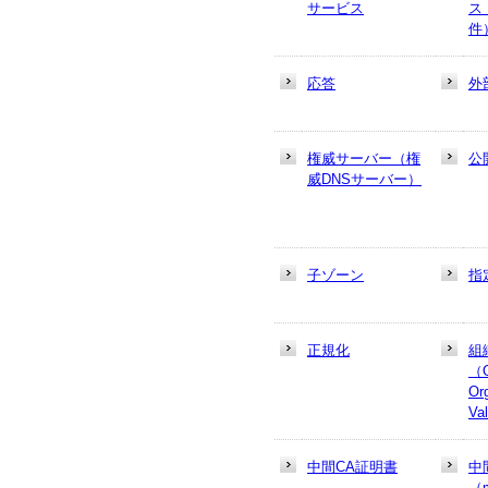
サービス
ス
件
応答
外
権威サーバー（権
公
威DNSサーバー）
子ゾーン
指
正規化
組
（
Or
Va
中間CA証明書
中
（m