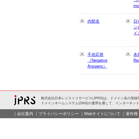
mi
内部名
日
ン
イ
不在応答
名
（Negative
Re
Answers）
株式会社日本レジストリサービス(JPRS)は、ドメイン名の登録
ドメインネームシステム(DNS)の運用を通して、インターネット
｜
会社案内
｜
プライバシーポリシー
｜
Webサイトについて
｜
著作権