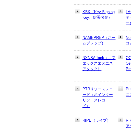
KSK（Key Signing
L
Key、鍵署名鍵）
テ
ー
NAMEPREP（ネー
N
ムプレップ）
コ
NXNSAttack（エヌ
OC
エックスエヌエス
Cer
アタック）
Pr
PTRリソースレコ
Pu
ード（ポインター
ニ
リソースレコー
ド）
RIPE（ライプ）
R
ア