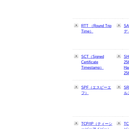
RTT （Round Trip
S
Time）
デ
SCT（Signed
SH
Certificate
25
Timestamp）
Ha
25
SPF（エスピーエ
S
フ）
ル
TCP/IP（ティーシ
T