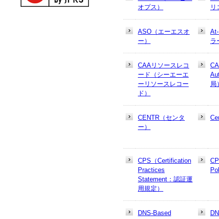
オプス）
リ
ASO（エーエスオ
At
ー）
ラ
CAAリソースレコ
CA
ード（シーエーエ
Au
ーリソースレコー
局
ド）
CENTR（センタ
Cer
ー）
CPS（Certification
CP
Practices
Po
Statement：認証運
用規定）
DNS-Based
D