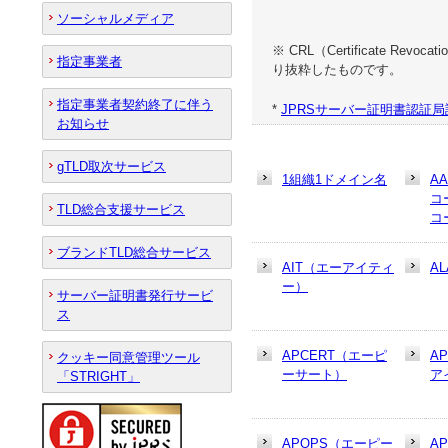
ソーシャルメディア
※ CRL（Certificate
指定事業者
り抜粋したものです。
指定事業者契約終了に伴う
*
JPRSサーバー証明書認証局証明書
お知らせ
gTLD取次サービス
1組織1ドメイン名
A
コ
TLD総合支援サービス
コ
ブランドTLD総合サービス
AIT（エーアイティ
AL
ー）
サーバー証明書発行サービ
ス
APCERT（エーピ
A
クッキー同意管理ツール
ーサート）
ア
「STRIGHT」
APOPS（エーピー
A