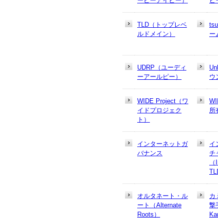
ーピーアイピー）
ピ
TLD（トップレベ
t
ルドメイン）
ー
UDRP（ユーディ
U
ーアールピー）
ウ
WIDE Project（ワ
W
イドプロジェク
所
ト）
インターネットガ
イ
バナンス
チ
（In
T
オルタネート・ル
カ
ート（Alternate
撃
Roots）
Ka