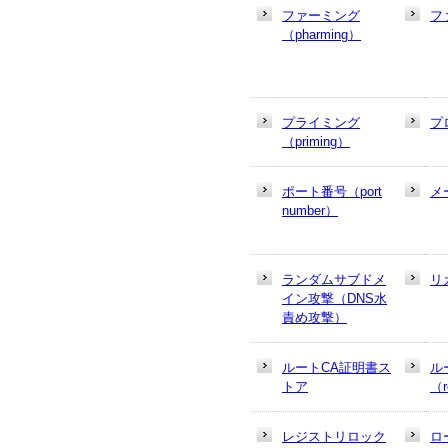
ファーミング
フ
（pharming）
プライミング
プ
（priming）
ポート番号（port
メ
number）
ランダムサブドメ
リ
イン攻撃（DNS水
責め攻撃）
ルートCA証明書ス
ル
トア
（r
レジストリロック
ロ