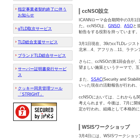
指定事業者契約終了に伴う
ccNSO設立
お知らせ
ICANNローマ会合期間中の3月1日をもって
た。ccNSOは、
GNSO
、
ASO
と並
gTLD取次サービス
勧告をする役割を持っています。
TLD総合支援サービス
3月1日現在、39のccTLDレジ
北米…4、アフリカ…11、ラテン
ブランドTLD総合サービス
さらに、ccNSOの第1回会合が
望ましい施策というテーマで、互
サーバー証明書発行サービ
ス
また、
SSAC
(Security and 
いった現在の活動報告が行われ、
クッキー同意管理ツール
「STRIGHT」
ccNSOにおいては、これから
考えられます。今後は、7月に開催さ
定が行われ、組織として本格的に
WSISワークショップ
3月4日には、WSISワークショップが