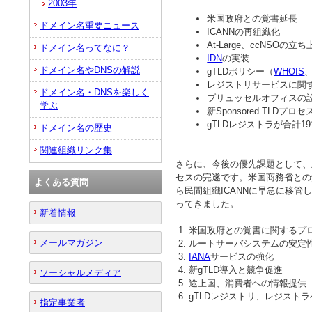
2003年
米国政府との覚書延長
ドメイン名重要ニュース
ICANNの再組織化
At-Large、ccNSOの立
ドメイン名ってなに？
IDN
の実装
ドメイン名やDNSの解説
gTLDポリシー（
WHOIS
レジストリサービスに関
ドメイン名・DNSを楽しく
ブリュッセルオフィスの
学ぶ
新Sponsored TLDプロ
gTLDレジストラが合計1
ドメイン名の歴史
関連組織リンク集
さらに、今後の優先課題として、
セスの完遂です。米国商務省との
よくある質問
ら民間組織ICANNに早急に移管
ってきました。
新着情報
米国政府との覚書に関するプ
メールマガジン
ルートサーバシステムの安定
IANA
サービスの強化
新gTLD導入と競争促進
ソーシャルメディア
途上国、消費者への情報提供
gTLDレジストリ、レジスト
指定事業者