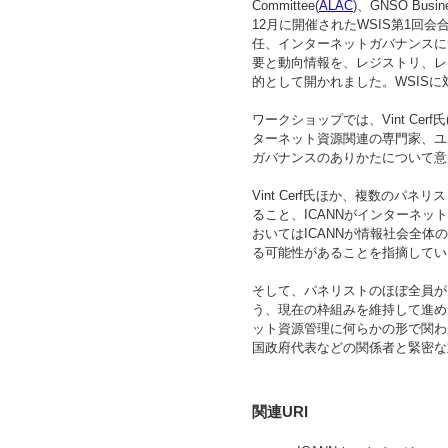
Committee(
ALAC
)、GNSO Bus
12月に開催されたWSIS第1回
任、インターネットガバナンスに
要と動向情報を、レジストリ、レ
的として開かれました。WSIS
ワークショップでは、Vint Cerf氏(ICAN
ターネット資源関連の専門家、ユ
ガバナンスのありかたについて意
Vint Cerf氏ほか、複数の
ること、ICANNがインターネ
おいてはICANNが情報社会全
る可能性があることを指摘してい
そして、パネリストのほぼ全員が
う、現在の枠組みを維持して進め
ット資源管理に何らかの形で関わ
国政府代表などの関係者と緊密な
関連URI