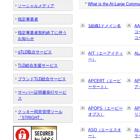
*
What is the At-Large Commu
ソーシャルメディア
指定事業者
1組織1ドメイン名
A
コ
指定事業者契約終了に伴う
コ
お知らせ
gTLD取次サービス
AIT（エーアイティ
AL
ー）
TLD総合支援サービス
ブランドTLD総合サービス
APCERT（エーピ
A
ーサート）
ア
サーバー証明書発行サービ
ス
APOPS（エーピー
A
クッキー同意管理ツール
オプス）
リ
「STRIGHT」
ASO（エーエスオ
At
ー）
ラ