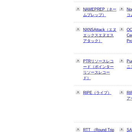
NAMEPREP（ネー
N
ムプレップ）
コ
NXNSAttack（エヌ
OC
エックスエヌエス
Cer
アタック）
Pr
PTRリソースレコ
Pu
ード（ポインター
ニ
リソースレコー
ド）
RIPE（ライプ）
R
ア
RTT （Round Trip
S