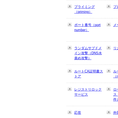
プライミング
プ
（priming）
ポート番号（port
メ
number）
ランダムサブドメ
リ
イン攻撃（DNS水
責め攻撃）
ルートCA証明書ス
ル
トア
（r
レジストリロック
ロ
サービス
ス
件
応答
外