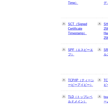
Time）
デ
SCT（Signed
SH
Certificate
25
Timestamp）
Ha
25
SPF（エスピーエ
S
フ）
ル
TCP/IP（ティーシ
T
ーピーアイピー）
ピ
TLD（トップレベ
t
ルドメイン）
ー