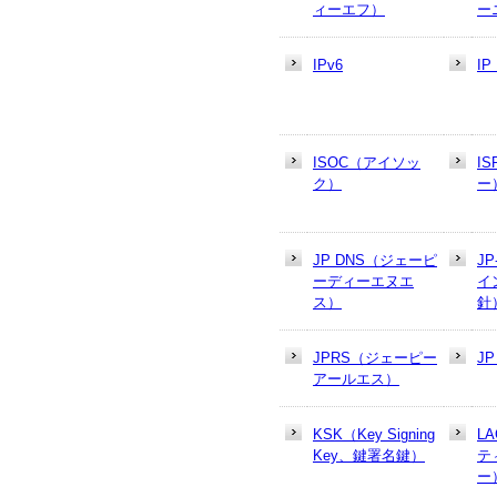
ィーエフ）
ー
IPv6
I
ISOC（アイソッ
I
ク）
ー
JP DNS（ジェーピ
J
ーディーエヌエ
イ
ス）
針
JPRS（ジェーピー
J
アールエス）
KSK（Key Signing
L
Key、鍵署名鍵）
テ
ー