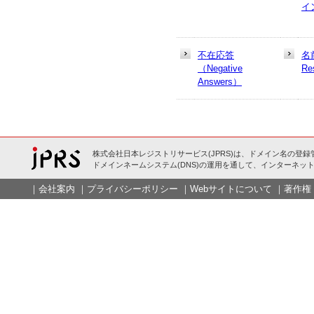
イ
不在応答
名
（Negative
Re
Answers）
株式会社日本レジストリサービス(JPRS)は、ドメイン名の登録
ドメインネームシステム(DNS)の運用を通して、インターネット
｜
会社案内
｜
プライバシーポリシー
｜
Webサイトについて
｜
著作権