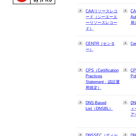
CAAリソースレコ
CA
ード（シーエーエ
Au
ーリソースレコー
局
ド）
CENTR（センタ
Cer
ー）
CPS（Certification
CP
Practices
Po
Statement：認証運
用規定）
DNS-Based
D
List（DNSBL）
ィ
ア
DNSSEC（ディー
D