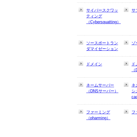
サイバースクワッ
サ
ティング
（Cybersquatting）
ソースポートラン
ゾ
ダマイゼーション
ドメイン
ド
（
ネームサーバー
ネ
（DNSサーバー）
シュ
ca
ファーミング
フ
（pharming）