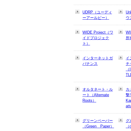
UDRP（ユーディ
U
ーアールピー）
ウ
WIDE Project（ワ
W
イドプロジェク
所
ト）
インターネットガ
イ
バナンス
チ
（In
T
オルタネート・ル
カ
ート（Alternate
撃
Roots）
Ka
at
グリーンペーパー
グ
（Green Paper）
（g