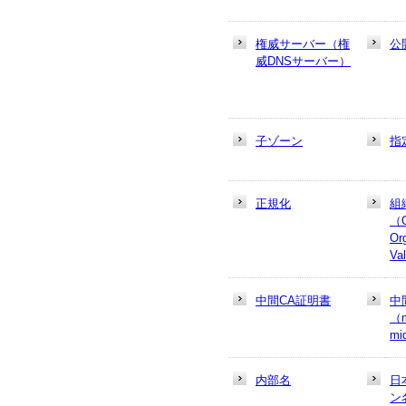
権威サーバー（権
公
威DNSサーバー）
子ゾーン
指
正規化
組
（
Or
Va
中間CA証明書
中
（m
mi
内部名
日
ン