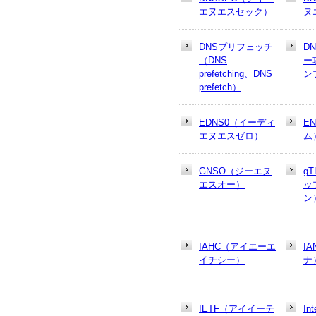
エヌエスセック）
ヌ
DNSプリフェッチ
D
（DNS
ー
prefetching、DNS
ン
prefetch）
EDNS0（イーディ
E
エヌエスゼロ）
ム
GNSO（ジーエヌ
g
エスオー）
ッ
ン
IAHC（アイエーエ
I
イチシー）
ナ
IETF（アイイーテ
In