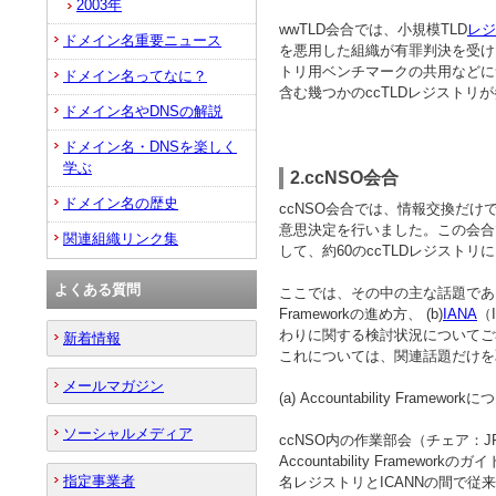
2003年
wwTLD会合では、小規模TLD
レジ
ドメイン名重要ニュース
を悪用した組織が有罪判決を受け
トリ用ベンチマークの共用などに
ドメイン名ってなに？
含む幾つかのccTLDレジスト
ドメイン名やDNSの解説
ドメイン名・DNSを楽しく
学ぶ
2.ccNSO会合
ドメイン名の歴史
ccNSO会合では、情報交換だけ
意思決定を行いました。この会合では
関連組織リンク集
して、約60のccTLDレジスト
よくある質問
ここでは、その中の主な話題であった、
Frameworkの進め方、 (b)
IANA
（I
わりに関する検討状況についてご
新着情報
これについては、関連話題だけを
メールマガジン
(a) Accountability Framework
ソーシャルメディア
ccNSO内の作業部会（チェア：
Accountability Frame
指定事業者
名レジストリとICANNの間で従