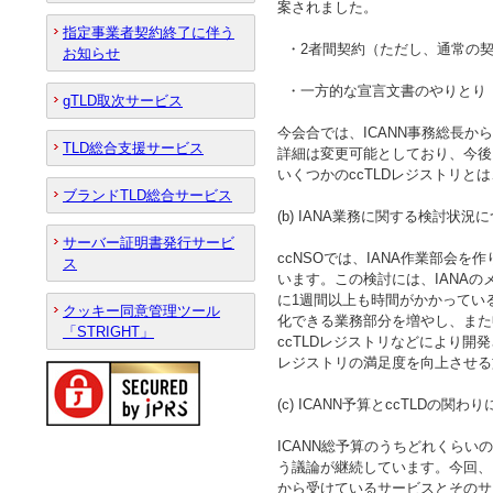
案されました。
指定事業者契約終了に伴う
・2者間契約（ただし、通常の契
お知らせ
・一方的な宣言文書のやりとり（
gTLD取次サービス
今会合では、ICANN事務総長か
TLD総合支援サービス
詳細は変更可能としており、今後
いくつかのccTLDレジストリ
ブランドTLD総合サービス
(b) IANA業務に関する検討状況
サーバー証明書発行サービ
ccNSOでは、IANA作業部会
ス
います。この検討には、IANA
に1週間以上も時間がかかってい
クッキー同意管理ツール
化できる業務部分を増やし、また
「STRIGHT」
ccTLDレジストリなどにより開
レジストリの満足度を向上させる
(c) ICANN予算とccTLDの関わ
ICANN総予算のうちどれくらい
う議論が継続しています。今回、こ
から受けているサービスとそのサ