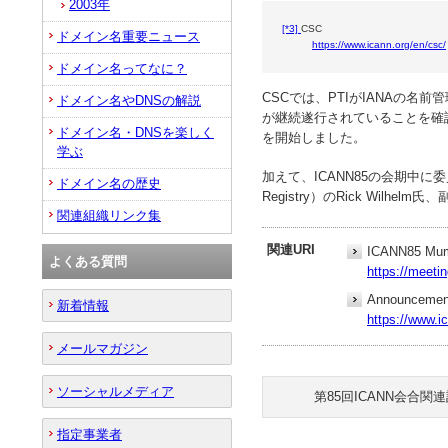
2003年
[*3]
CSC
ドメイン名重要ニュース
https://www.icann.org/en/csc/
ドメイン名ってなに？
CSCでは、PTIがIANAの名
ドメイン名やDNSの解説
が継続遂行されていることを確認しまし
ドメイン名・DNSを楽しく
を開始しました。
学ぶ
加えて、ICANN85の会期中に委員
ドメイン名の歴史
Registry）のRick Wi
関連組織リンク集
関連URI
ICANN85 Mumb
よくある質問
https://meeti
Announcemen
新着情報
https://www.
メールマガジン
ソーシャルメディア
第85回ICANN会合関
指定事業者