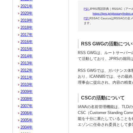
2021年
[*1]
JPRS用語辞典｜RSSAC（
2020年
https://jprs.jp/glossary/inde
[*2]
RSSAC CaucusはRSS
2019年
ます。
2018年
2017年
2016年
RSS GWGの活動につ
2015年
RSS GWGは、ルートサー
2014年
て活動しており、JPRSの堀田
2013年
2012年
RSS GWGでは、ガバナンス
おり、ICANN85では、その
2011年
理事会に提出され、内容の精査
2010年
2009年
CSCの活動について
2008年
2007年
IANAの名前管理機能は、TL
CSC（Customer Standing Com
2006年
能を十分に果たしていることを確
2005年
エゾンに任命され委員として参加
2004年